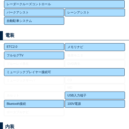
レーダークルーズコントロール
パークアシスト
レーンアシスト
自動駐車システム
電装
ETC2.0
メモリナビ
フルセグTV
後席モニタ
ブルーレイ再生
DVD再生
ミュージックプレイヤー接続可
CD
ミュージックサーバ
MD
カセット
USB入力端子
Bluetooth接続
100V電源
ポータブルナビ
内装