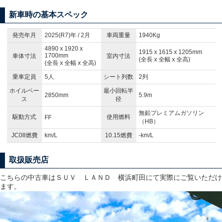
新車時の基本スペック
発売年月
2025(R7)年 / 2月
車両重量
1940Kg
4890 x 1920 x
1915 x 1615 x 1205mm
1700mm
車体寸法
室内寸法
(全長 x 全幅 x 全高)
(全長 x 全幅 x 全高)
乗車定員
5人
シート列数
2列
ホイルベー
最小回転半
2850mm
5.9m
ス
径
無鉛プレミアムガソリン
駆動方式
使用燃料
FF
（HB）
JC08燃費
km/L
10.15燃費
-km/L
取扱販売店
こちらの中古車はＳＵＶ ＬＡＮＤ 横浜町田にて実際にご覧いただけ
ます。