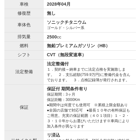
車検
2028年04月
修復歴
無し
ソニックチタニウム
車体色
ゴールド・シルバー系
排気量
2500
cc
燃料
無鉛プレミアムガソリン（HB）
シフト
CVT（無段変速車）
法定整備付
１．契約後～納車までに法定点検を実施致しま
法定整備
す。 ２．支払総額(759.9万円)に整備代金を含ん
でおります。 ３．点検記録簿が発行されます。
保証付 期間条件有り
保証期間：3ヶ月
保証距離：3000Km
●期間中は何度でも使用可 ※累積上限金額あり
保証
●全国の店舗で対応可 ●最長１０年の有料保証も
ご用意。充実の保証範囲（４０１項目）１・２・
３・１０年からお選びいただけます※車両により
加入条件が異なります
リ済込