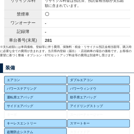
リサイクル料
リサイクル料金は預託済、預託金相当額が支払総
額に含まれています。
禁煙車
〇
ワンオーナー
-
記録簿
-
車台番号(末尾)
281
※支払総額には車両価格、登録等に伴う費用、保険料・税金・リサイクル預託金相当額等、購入時
に必要な全ての費用が含まれます。当月県内登録（届出）・店頭納車の場合の価格です。お客様の
要望に基づく整備・オプション・ETCセットアップ料金等の費用は別途申し受けます。
装備
エアコン
ダブルエアコン
パワーステアリング
パワーウィンドウ
運転席エアバッグ
助手席エアバッグ
サイドエアバッグ
アイドリングストップ
ターボ
スーパーチャージャー
キーレスエントリー
スマートキー
盗難防止システム
スライドドア