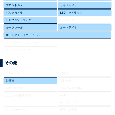
フロントカメラ
サイドカメラ
バックカメラ
LEDヘッドライト
LEDフロントフォグ
リアフォグ
ルーフレール
オートライト
オートマチックハイビーム
ヘッドライトウォッシャー
ランフラットタイヤ
その他
ワンオーナー
記録簿
禁煙車
福祉車輌
消費税非課税
登録済み未使用車
4WD
エコカー減税対象車
キャンピングカー
レンタカーアップ
展示・試乗車