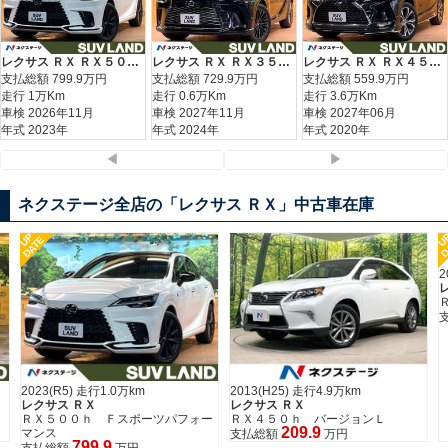
レクサス ＲＸ ＲＸ５００ｈ Ｆスポーツパフォーマンス
レクサス ＲＸ ＲＸ３５０ｈ バージョンＬ
レクサス ＲＸ ＲＸ４５０ｈＬ
支払総額
799.9
万円
支払総額
729.9
万円
支払総額
559.9
万円
走行 1万Km
走行 0.6万Km
走行 3.6万Km
車検 2026年11月
車検 2027年11月
車検 2027年06月
年式 2023年
年式 2024年
年式 2020年
◀
▶
ネクステージ全店の「レクサス ＲＸ」中古車在庫
UP
U
DATE
D
2
2023(R5) 走行1.0万km
2013(H25) 走行4.9万km
レクサス ＲＸ
レクサス ＲＸ
ＲＸ５００ｈ Ｆスポーツパフォー
ＲＸ４５０ｈ バージョンＬ
209.9
マンス
支払総額
万円
799.9