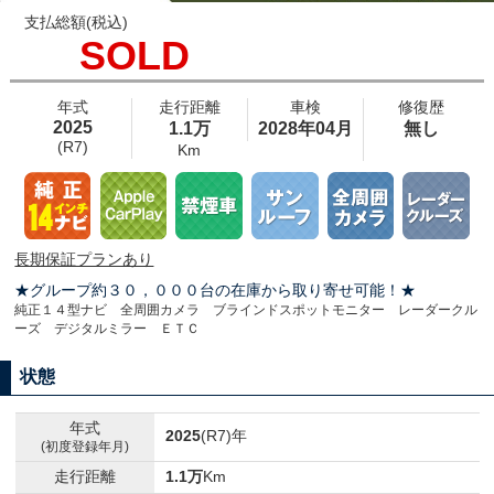
支払総額(税込)
SOLD
年式
走行距離
車検
修復歴
2025
1.1万
2028年04月
無し
(R7)
Km
長期保証プランあり
★グループ約３０，０００台の在庫から取り寄せ可能！★
純正１４型ナビ 全周囲カメラ ブラインドスポットモニター レーダークル
ーズ デジタルミラー ＥＴＣ
状態
年式
2025
(R7)年
(初度登録年月)
走行距離
1.1万
Km