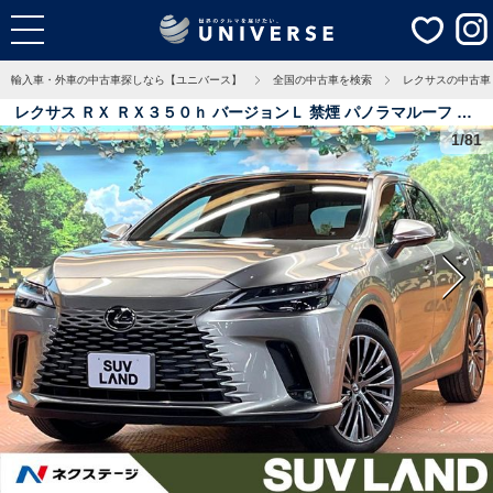
輸入車・外車の中古車探しなら【ユニバース】
全国の中古車を検索
レクサスの中古車
レクサス ＲＸ ＲＸ３５０ｈ バージョンＬ 禁煙 パノラマルーフ 純
正１４型ナビ 全周囲カメラ ブラインドスポットモニター レーダー
1/81
クルーズ デジタルミラー 電動リアゲート 黒革 シートベンチレー
ション 三眼ＬＥＤヘッド 純正２１インチアルミ 1.1万Km 東京都