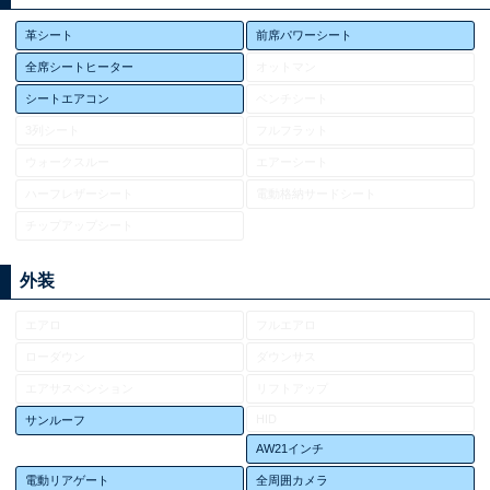
革シート
前席パワーシート
全席シートヒーター
オットマン
シートエアコン
ベンチシート
3列シート
フルフラット
ウォークスルー
エアーシート
ハーフレザーシート
電動格納サードシート
チップアップシート
外装
エアロ
フルエアロ
ローダウン
ダウンサス
エアサスペンション
リフトアップ
HID
サンルーフ
AW21インチ
電動リアゲート
全周囲カメラ