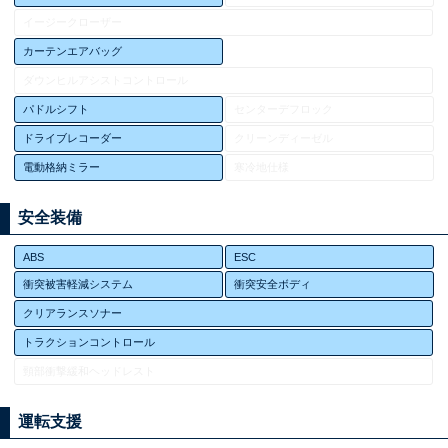
イージークローザー
カーテンエアバッグ
ダウンヒルアシストコントロール
パドルシフト
センターデフロック
ドライブレコーダー
クリーンディーゼル
電動格納ミラー
寒冷地仕様
安全装備
ABS
ESC
衝突被害軽減システム
衝突安全ボディ
クリアランスソナー
トラクションコントロール
頸部衝撃緩和ヘッドレスト
運転支援