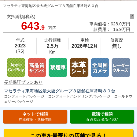
マセラティ東海地区最大級グループ３店舗在庫常時８０台
支払総額(税込)
?
643
車両価格：
628.0万円
.9
万円
諸費用：
15.9万円
年式
走行距離
車検
修復歴
2023
2.5万
2026年12月
無し
(R5)
Km
長期保証プランあり
マセラティ東海地区最大級グループ３店舗在庫常時８０台
コンフォートパッケージ コンフォートハンドリングパッケージ コールドウ
ェザーパッケージ
ネットで相談
電話で相談
在庫確認・見積依頼
直通 052-875-4907
この車を最寄りの店舗で見る！