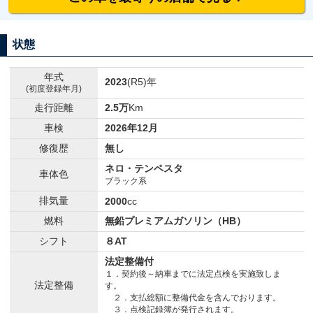
状態
年式
2023
(R5)年
(初度登録年月)
走行距離
2.5万
Km
車検
2026年12月
修復歴
無し
ネロ・テンペスタ
車体色
ブラック系
排気量
2000
cc
燃料
無鉛プレミアムガソリン（HB）
シフト
８AT
法定整備付
１．契約後～納車までに法定点検を実施致しま
法定整備
す。
２．支払総額に整備代金を含んでおります。
３．点検記録簿が発行されます。