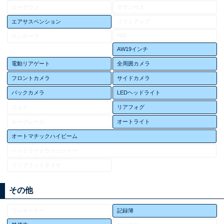
ローダウン
ダウンサス
エアサスペンション
リフトアップ
HID
サンルーフ
AW19インチ
電動リアゲート
全周囲カメラ
フロントカメラ
サイドカメラ
バックカメラ
LEDヘッドライト
フォグ
リアフォグ
ルーフレール
オートライト
オートマチックハイビーム
ヘッドライトウォッシャー
ランフラットタイヤ
その他
ワンオーナー
記録簿