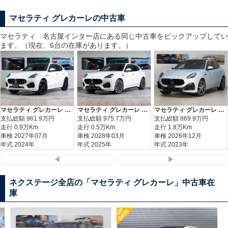
マセラティ グレカーレの中古車
マセラティ 名古屋インター
店にある同じ中古車をピックアップしてい
ます。（現在、6台の在庫があります。）
マセラティ グレカーレ インテルニ・ロッシリミテッドパッケージ
マセラティ グレカーレ モデナ
マセラティ グレカーレ トロフェオ
支払総額
961.9
万円
支払総額
975.7
万円
支払総額
869.9
万円
走行 0.9万Km
走行 0.5万Km
走行 1.8万Km
車検 2027年07月
車検 2028年03月
車検 2026年12月
年式 2024年
年式 2025年
年式 2023年
◀
▶
ネクステージ全店の「マセラティ グレカーレ」中古車在
庫
UP
DATE