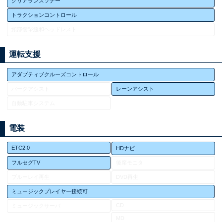
クリアランスソナー
トラクションコントロール
頸部衝撃緩和ヘッドレスト
運転支援
アダプティブクルーズコントロール
パークアシスト
レーンアシスト
自動駐車システム
電装
ETC2.0
HDナビ
フルセグTV
後席モニタ
ブルーレイ再生
DVD再生
ミュージックプレイヤー接続可
CD
ミュージックサーバ
MD