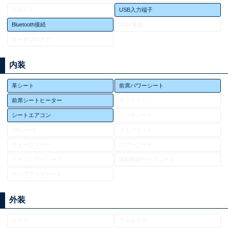
カセット
USB入力端子
Bluetooth接続
100V電源
ポータブルナビ
内装
革シート
前席パワーシート
前席シートヒーター
オットマン
シートエアコン
ベンチシート
3列シート
フルフラット
ウォークスルー
エアーシート
ハーフレザーシート
電動格納サードシート
チップアップシート
外装
エアロ
フルエアロ