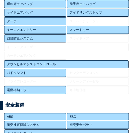
運転席エアバッグ
助手席エアバッグ
サイドエアバッグ
アイドリングストップ
ターボ
スーパーチャージャー
キーレスエントリー
スマートキー
盗難防止システム
スライドドア
イージークローザー
カーテンエアバッグ
ダウンヒルアシストコントロール
パドルシフト
センターデフロック
ドライブレコーダー
クリーンディーゼル
電動格納ミラー
寒冷地仕様
安全装備
ABS
ESC
衝突被害軽減システム
衝突安全ボディ