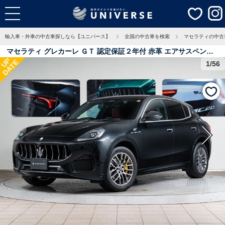
輸入車・外車の中古車探しなら【ユニバース】
全国の中古車を検索
マセラティの中古
マセラティ グレカーレ ＧＴ 認定保証２年付 赤革 エアサスペンシ
UP
DATE
ョン ベンチレーション コールドウェザーパッケージ １４方向電動
1/56
スポーツシート メタリックペイント イエローキャリパー ラディカ
ウッドトリム 2.5万Km 愛知県