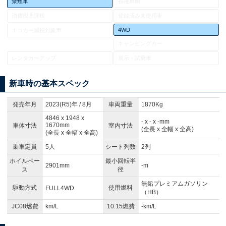
禁煙車
福祉車輌
消費税非課税
登録済み未使用車
4WD
エコカー減税対象車
キャンピングカー
レンタカーアップ
展示・試乗車
新車時の基本スペック
発売年月
2023(R5)年 / 8月
車両重量
1870Kg
4846 x 1948 x
- x - x -mm
1670mm
車体寸法
室内寸法
(全長 x 全幅 x 全高)
(全長 x 全幅 x 全高)
乗車定員
5人
シート列数
2列
ホイルベー
最小回転半
2901mm
-m
ス
径
無鉛プレミアムガソリン
駆動方式
使用燃料
FULL4WD
（HB）
JC08燃費
km/L
10.15燃費
-km/L