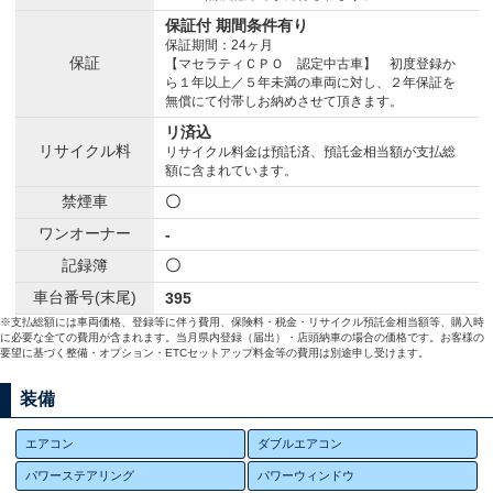
保証付 期間条件有り
保証期間：24ヶ月
保証
【マセラティＣＰＯ 認定中古車】 初度登録か
ら１年以上／５年未満の車両に対し、２年保証を
無償にて付帯しお納めさせて頂きます。
リ済込
リサイクル料
リサイクル料金は預託済、預託金相当額が支払総
額に含まれています。
禁煙車
〇
ワンオーナー
-
記録簿
〇
車台番号(末尾)
395
※支払総額には車両価格、登録等に伴う費用、保険料・税金・リサイクル預託金相当額等、購入時
に必要な全ての費用が含まれます。当月県内登録（届出）・店頭納車の場合の価格です。お客様の
要望に基づく整備・オプション・ETCセットアップ料金等の費用は別途申し受けます。
装備
エアコン
ダブルエアコン
パワーステアリング
パワーウィンドウ