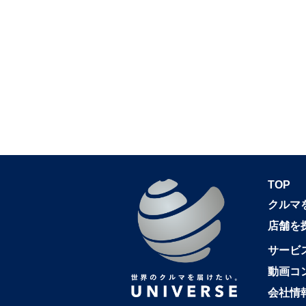
TOP
クルマ
店舗を
サービ
動画コ
会社情