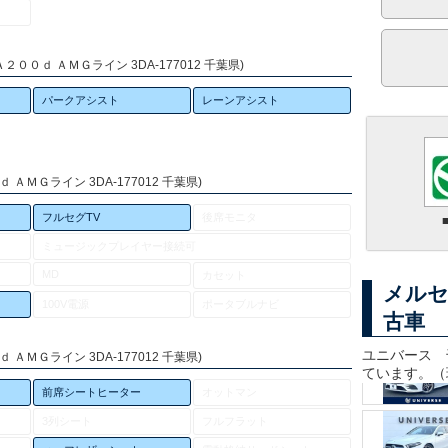
００ｄ ＡＭＧライン 3DA-177012 千葉県)
パークアシスト
レーンアシスト
ＡＭＧライン 3DA-177012 千葉県)
フルセグTV
後席モニタ
ミュージックプレイヤー接続可
MD
カセット
メルセ
100V電源
ポータブルナビ
古車
ユニバース 
ＡＭＧライン 3DA-177012 千葉県)
ています。（
前席シートヒーター
オットマン
3列シート
フルフラット