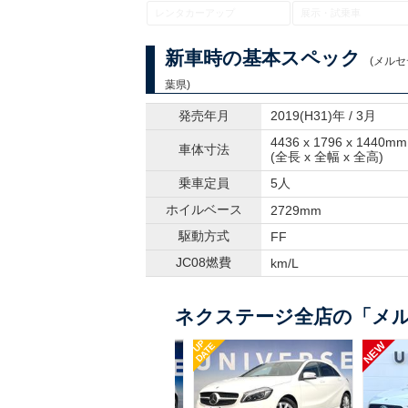
レンタカーアップ
展示・試乗車
新車時の基本スペック
(メルセ
葉県)
発売年月
2019(H31)年 / 3月
4436 x 1796 x 1440mm
車体寸法
(全長 x 全幅 x 全高)
乗車定員
5人
ホイルベース
2729mm
駆動方式
FF
JC08燃費
km/L
ネクステージ全店の「メル
UP
UP
NEW
DATE
DATE