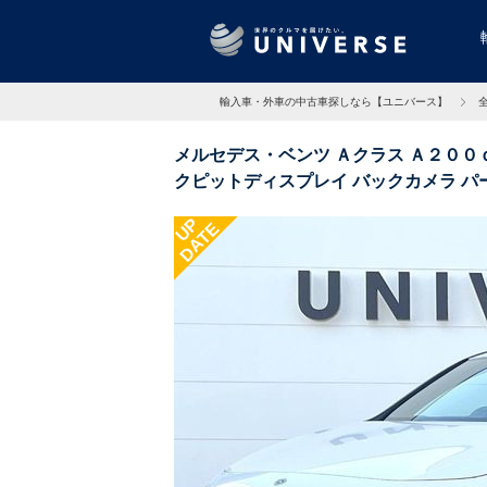
輸入車・外車の中古車探しなら【ユニバース】
メルセデス・ベンツ Ａクラス Ａ２００
クピットディスプレイ バックカメラ パ
ＬＥＤ ハーフレザーシート 4.9万Km 
UP
DATE