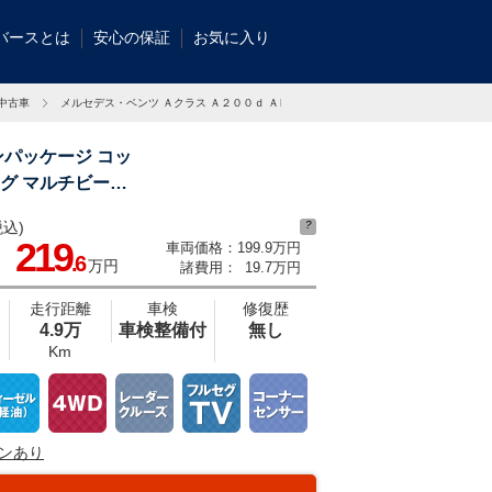
バースとは
安心の保証
お気に入り
の中古車
メルセデス・ベンツ Ａクラス Ａ２００ｄ ＡＭＧラインの中古車
ンパッケージ コッ
グ マルチビーム
込)
?
ティパッケージ ナビゲーションパッケージ デジタルメーター
219
車両価格：
199.9万円
.6
万円
諸費用：
19.7万円
走行距離
車検
修復歴
4.9万
車検整備付
無し
Km
ンあり