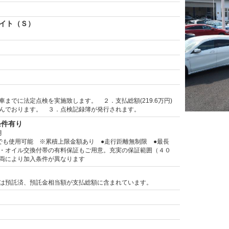
イト（Ｓ）
車までに法定点検を実施致します。 ２．支払総額(219.6万円)
んでおります。 ３．点検記録簿が発行されます。
条件有り
月
でも使用可能 ※累積上限金額あり ●走行距離無制限 ●最長
・オイル交換付帯の有料保証もご用意。充実の保証範囲（４０
両により加入条件が異なります
は預託済、預託金相当額が支払総額に含まれています。