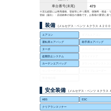
車台番号(末尾)
473
※支払総額には車両価格、登録等に伴う費用、保険料・税金・
登録（届出）・店頭納車の場合の価格です。お客様の要望に基づ
装備
(メルセデス・ベンツ Ａクラス Ａ２００ｄ 
エアコン
ダブルエアコン
運転席エアバッグ
助手席エアバッグ
ターボ
スーパーチャージャー
盗難防止システム
スライドドア
カーテンエアバッグ
ダウンヒルアシストコ
センターデフロック
ドライブレコーダー
寒冷地仕様
安全装備
(メルセデス・ベンツ Ａクラス Ａ２
ABS
ESC
クリアランスソナー