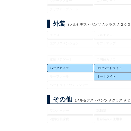
ウォークスルー
エアーシート
チップアップシート
外装
(メルセデス・ベンツ Ａクラス Ａ２００ｄ 
エアロ
フルエアロ
エアサスペンション
リフトアップ
電動リアゲート
全周囲カメラ
バックカメラ
LEDヘッドライト
ルーフレール
オートライト
ヘッドライトウォッシャー
その他
(メルセデス・ベンツ Ａクラス Ａ２００
ワンオーナー
記録簿
消費税非課税
登録済み未使用車