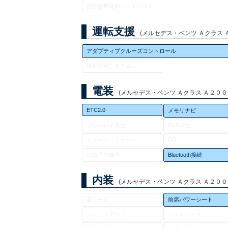
頸部衝撃緩和ヘッドレスト
運転支援
(メルセデス・ベンツ Ａクラス Ａ２
アダプティブクルーズコントロール
自動駐車システム
電装
(メルセデス・ベンツ Ａクラス Ａ２００ｄ 
ETC2.0
メモリナビ
ブルーレイ再生
DVD再生
CD
ミュージックサーバ
USB入力端子
Bluetooth接続
内装
(メルセデス・ベンツ Ａクラス Ａ２００ｄ 
革シート
前席パワーシート
シートエアコン
ベンチシート