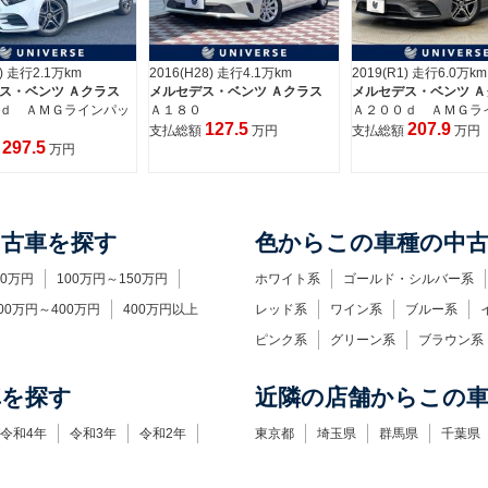
28) 走行4.1万km
2019(R1) 走行6.0万km
2022(R4) 走行2.8万km
ス・ベンツ Ａクラス
メルセデス・ベンツ Ａクラス
メルセデス・ベンツ Ａ
Ａ２００ｄ ＡＭＧライン
Ａ２００ｄ ＡＭＧラ
127.5
207.9
289.9
額
万円
支払総額
万円
支払総額
万円
中古車を探す
色からこの車種の中
00万円
100万円～150万円
ホワイト系
ゴールド・シルバー系
00万円～400万円
400万円以上
レッド系
ワイン系
ブルー系
ピンク系
グリーン系
ブラウン系
車を探す
近隣の店舗からこの
令和4年
令和3年
令和2年
東京都
埼玉県
群馬県
千葉県