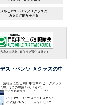
メルセデス・ベンツ Ａクラスの
カタログ情報を見る
メルセデス・ベンツ Ａクラス Ａ２００ｄ ＡＭＧラインパッケージ
■当店は自動車公正取引協議会 会員です
支払総額
297.5
万円
走行 2.1万Km
車検 2027年09月
年式 2022年
メルセデス・ベンツ Ａクラス Ａ１８０ スタイル ＡＭＧライン
デス・ベンツ Ａクラスの中
支払総額
264.6
万円
走行 2.1万Km
車検 2027年11月
年式 2020年
メルセデス・ベンツ Ａクラス Ａ２００ｄ ＡＭＧライン
千葉柏
店にある同じ中古車をピックアップし
支払総額
219.6
万円
走行 4.9万Km
現在、3台の在庫があります。）
車検 車検整備付
年式 2019年
メルセデス・ベンツ Ａクラス Ａ２００ｄ ＡＭＧラインパッケージ
支払総額
297.5
万円
走行 2.1万Km