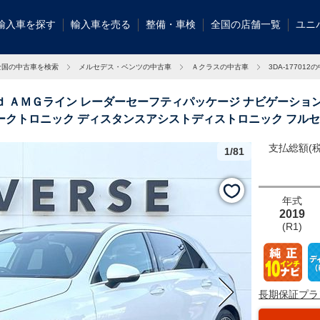
輸入車を探す
輸入車を売る
整備・車検
全国の店舗一覧
ユニ
全国の中古車を検索
メルセデス・ベンツの中古車
Ａクラスの中古車
3DA-177012
ｄ ＡＭＧライン レーダーセーフティパッケージ ナビゲーショ
ークトロニック ディスタンスアシストディストロニック フルセ
千葉県
支払総額(税
1/81
レーダーセーフ
年式
2019
(R1)
長期保証プラ