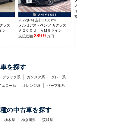
イン
Ａ２００ｄ ＡＭＧライン
264.6
219.6
支払総額
万円
支払総額
万円
20
クラス
メ
イン
Ａ
イ
支
古車を探す
ブラック系
ガンメタ系
グレー系
イエロー系
オレンジ系
パープル系
車種の中古車を探す
栃木県
神奈川県
茨城県