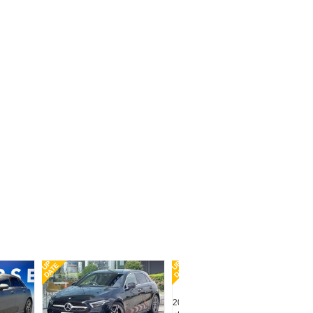
UP
UP
UP
DATE
DATE
DA
2020(R2) 走行2.0万km
メルセデス・ベンツ Ａクラス
2019(R1) 走行4.9万km
Ａ１８０ スタイル ＡＭＧラ
メルセデス・ベンツ Ａクラス