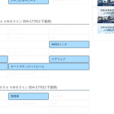
ハーフレザーシート
電動格納サードシート
ＡＭＧライン 3DA-177012 千葉県)
ローダウン
ダウンサス
HID
サンルーフ
AW18インチ
フロントカメラ
サイドカメラ
フォグ
リアフォグ
オートマチックハイビーム
ランフラットタイヤ
ｄ ＡＭＧライン 3DA-177012 千葉県)
禁煙車
福祉車輌
4WD
エコカー減税対象車
キャンピングカー