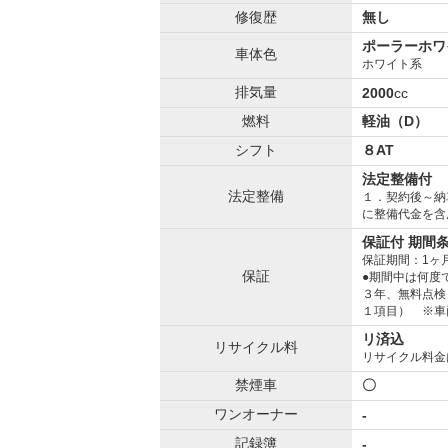
修復歴
無し
ポーラーホワ
車体色
ホワイト系
排気量
2000
cc
燃料
軽油（D）
シフト
８AT
法定整備付
法定整備
１．契約後～納
に整備代金を含
保証付 期間
保証期間：1ヶ
保証
●期間中は何度
３年、無料点検
１項目） ※車
リ済込
リサイクル料
リサイクル料金
禁煙車
〇
ワンオーナー
-
記録簿
-