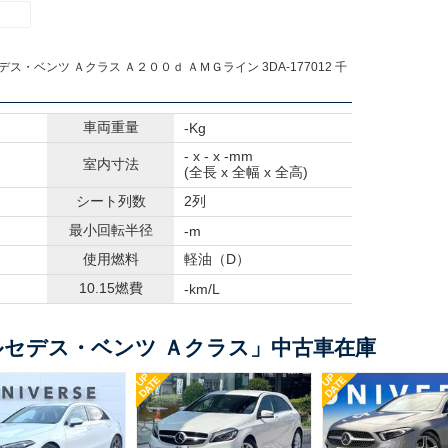
デス・ベンツ Ａクラス Ａ２００ｄ ＡＭＧライン 3DA-177012 千
車両重量
-Kg
- x - x -mm
室内寸法
(全長 x 全幅 x 全高)
シート列数
2列
最小回転半径
-m
使用燃料
軽油（D）
10.15燃費
-km/L
セデス・ベンツ Ａクラス」中古車在庫
UP
UP
DATE
DATE