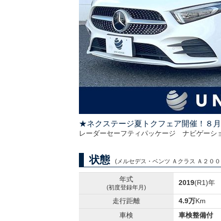
★ネクステージ夏トクフェア開催！８月
レーダーセーフティパッケージ ナビゲーシ
状態
(メルセデス・ベンツ Ａクラス Ａ２００ｄ 
年式
2019
(R1)年
(初度登録年月)
走行距離
4.9万
Km
車検
車検整備付