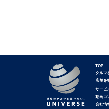
TOP
クルマ
店舗を
サービ
動画コ
会社情