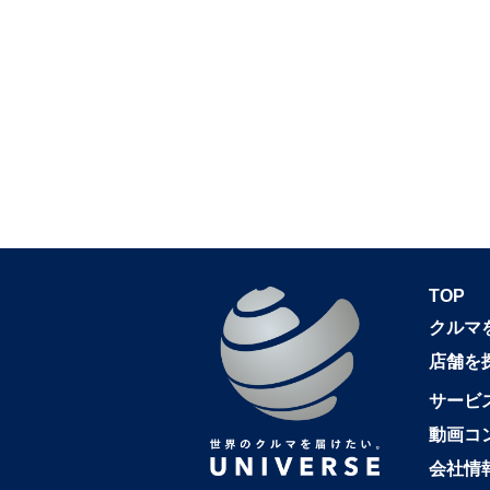
TOP
クルマ
店舗を
サービ
動画コ
会社情