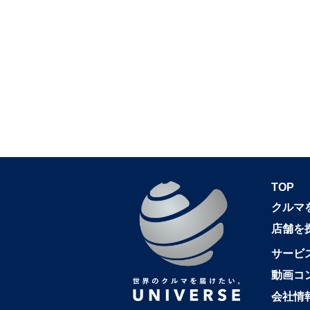
TOP
クルマ
店舗を
サービ
動画コ
会社情