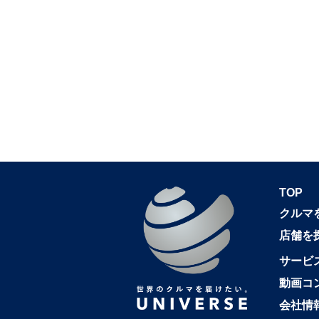
TOP
クルマ
店舗を
サービ
動画コ
会社情