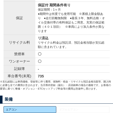
保証付 期間条件有り
保証期間：1ヶ月
●期間中は何度でも使用可能 ※累積上限金額あ
保証
り ●走行距離無制限 ●最長３年、無料点検・オ
イル交換付帯の有料保証もご用意。充実の保証範
囲（４０１項目） ※車両により加入条件が異な
ります
リ済込
リサイクル料
リサイクル料金は預託済、預託金相当額が支払総
額に含まれています。
禁煙車
〇
ワンオーナー
〇
記録簿
-
車台番号(末尾)
735
※支払総額には車両価格、登録等に伴う費用、保険料・税金・リサイクル預託金相当額等、購入時
に必要な全ての費用が含まれます。当月県内登録（届出）・店頭納車の場合の価格です。お客様の
要望に基づく整備・オプション・ETCセットアップ料金等の費用は別途申し受けます。
装備
エアコン
ダブルエアコン