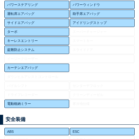
パワーステアリング
パワーウィンドウ
運転席エアバッグ
助手席エアバッグ
サイドエアバッグ
アイドリングストップ
ターボ
スーパーチャージャー
キーレスエントリー
スマートキー
盗難防止システム
スライドドア
イージークローザー
カーテンエアバッグ
ダウンヒルアシストコントロール
パドルシフト
センターデフロック
ドライブレコーダー
クリーンディーゼル
電動格納ミラー
寒冷地仕様
安全装備
ABS
ESC