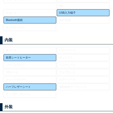
MD
カセット
USB入力端子
Bluetooth接続
100V電源
ポータブルナビ
内装
革シート
パワーシート
前席シートヒーター
オットマン
シートエアコン
ベンチシート
3列シート
フルフラット
ウォークスルー
エアーシート
ハーフレザーシート
電動格納サードシート
チップアップシート
外装