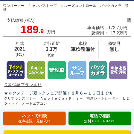
ワンオーナー キャンバストップ クルーズコントロール バックカメラ 禁
煙
支払総額(税込)
?
189
車両価格：
172.7万円
.9
万円
諸費用：
17.2万円
年式
走行距離
車検
修復歴
2021
3.3万
車検整備付
無し
(R3)
Km
長期保証プランあり
★ネクステージ夏トクフェア開催！８月８～１６日まで★
クリアランスソナー ＡｐｐｌｅＣａｒＰｌａｙ 前席シートヒーター ＬＥ
Ｄヘッド オートエアコン
ネットで相談
電話で相談
在庫確認・見積依頼
無料 0120-070-960