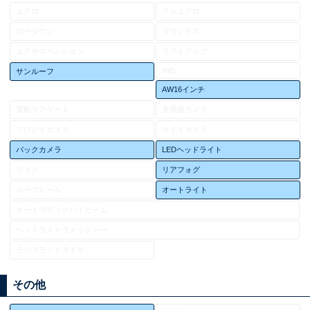
エアロ
フルエアロ
ローダウン
ダウンサス
エアサスペンション
リフトアップ
HID
サンルーフ
AW16インチ
電動リアゲート
全周囲カメラ
フロントカメラ
サイドカメラ
バックカメラ
LEDヘッドライト
フォグ
リアフォグ
ルーフレール
オートライト
オートマチックハイビーム
ヘッドライトウォッシャー
ランフラットタイヤ
その他