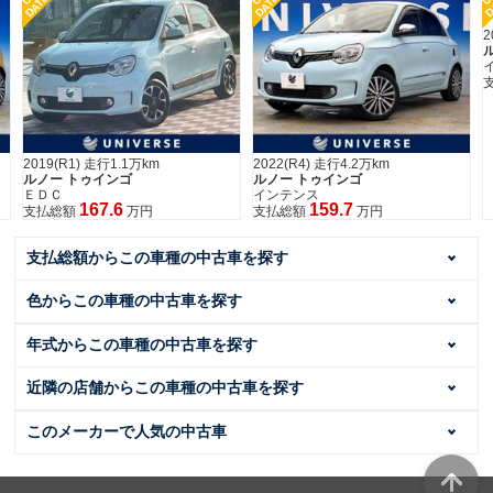
DATE
DATE
D
2
2019(R1) 走行1.1万km
2022(R4) 走行4.2万km
ルノー トゥインゴ
ルノー トゥインゴ
ＥＤＣ
インテンス
167.6
159.7
支払総額
万円
支払総額
万円
支払総額からこの車種の中古車を探す
色からこの車種の中古車を探す
年式からこの車種の中古車を探す
近隣の店舗からこの車種の中古車を探す
このメーカーで人気の中古車