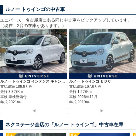
ルノー トゥインゴの中古車
ユニバース 名古屋
店にある同じ中古車をピックアップしています。
（現在、2台の在庫があります。）
ルノー トゥインゴ インテンス キャンバストップ
ルノー トゥインゴ ＥＤＣ
支払総額
189.9
万円
支払総額
167.6
万円
走行 3.3万Km
走行 1.2万Km
車検 車検整備付
車検 2026年11月
年式 2021年
年式 2019年
◀
▶
ネクステージ全店の「ルノー トゥインゴ」中古車在庫
UP
UP
U