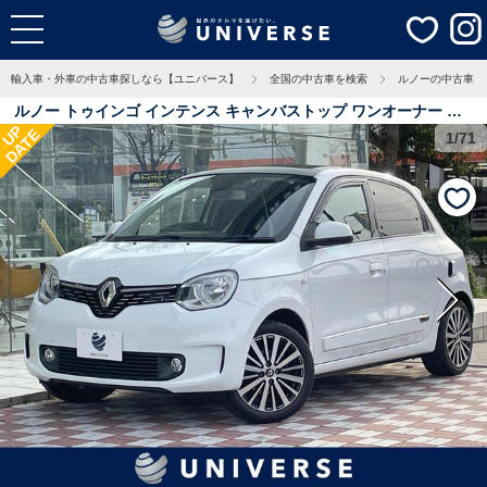
輸入車・外車の中古車探しなら【ユニバース】
全国の中古車を検索
ルノーの中古車
ルノー トゥインゴ インテンス キャンバストップ ワンオーナー キ
UP
DATE
ャンバストップ クルーズコントロール バックカメラ クリアランス
1/71
ソナー ＡｐｐｌｅＣａｒＰｌａｙ 前席シートヒーター ＬＥＤヘッ
ド オートエアコン 純正１６インチアルミホイール ＥＴＣ 3.3万
Km 愛知県