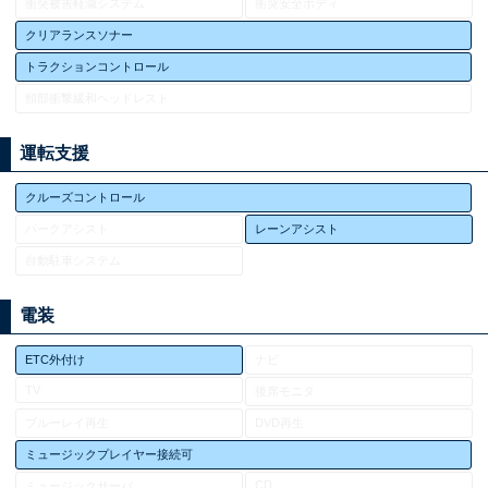
衝突被害軽減システム
衝突安全ボディ
クリアランスソナー
トラクションコントロール
頸部衝撃緩和ヘッドレスト
運転支援
クルーズコントロール
パークアシスト
レーンアシスト
自動駐車システム
電装
ETC外付け
ナビ
TV
後席モニタ
ブルーレイ再生
DVD再生
ミュージックプレイヤー接続可
CD
ミュージックサーバ