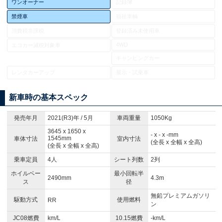
ワンオーナー
記録簿
禁煙車
福祉車輌
消費税非課税
登録済み未使用車
4WD
エコカー減税対象車
キャンピングカー
レンタカーアップ
展示・試乗車
新車時の基本スペック
発売年月
2021(R3)年 / 5月
車両重量
1050Kg
3645 x 1650 x
- x - x -mm
1545mm
車体寸法
室内寸法
(全長 x 全幅 x 全高)
(全長 x 全幅 x 全高)
乗車定員
4人
シート列数
2列
ホイルベー
最小回転半
2490mm
4.3m
ス
径
無鉛プレミアムガソリ
駆動方式
使用燃料
RR
ン
JC08燃費
km/L
10.15燃費
-km/L