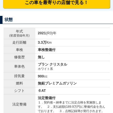
この車を最寄りの店舗で見る！
状態
年式
2021
(R3)年
(初度登録年月)
走行距離
3.3万
Km
車検
車検整備付
修復歴
無し
ブラン クリスタル
車体色
ホワイト系
排気量
900
cc
燃料
無鉛プレミアムガソリン
シフト
６AT
法定整備付
１．契約後～納車までに法定点検を実施致しま
法定整備
す。 ２．支払総額(189.9万円)に整備代金を含ん
でおります。 ３．点検記録簿が発行されます。