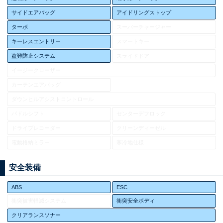
サイドエアバッグ
アイドリングストップ
ターボ
スーパーチャージャー
キーレスエントリー
スマートキー
盗難防止システム
スライドドア
イージークローザー
カーテンエアバッグ
ダウンヒルアシストコントロール
パドルシフト
センターデフロック
ドライブレコーダー
クリーンディーゼル
電動格納ミラー
寒冷地仕様
安全装備
ABS
ESC
衝突被害軽減システム
衝突安全ボディ
クリアランスソナー