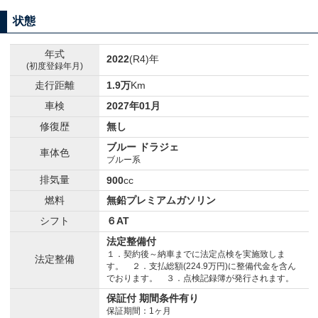
状態
年式
2022
(R4)年
(初度登録年月)
走行距離
1.9万
Km
車検
2027年01月
修復歴
無し
ブルー ドラジェ
車体色
ブルー系
排気量
900
cc
燃料
無鉛プレミアムガソリン
シフト
６AT
法定整備付
１．契約後～納車までに法定点検を実施致しま
法定整備
す。 ２．支払総額(224.9万円)に整備代金を含ん
でおります。 ３．点検記録簿が発行されます。
保証付 期間条件有り
保証期間：1ヶ月