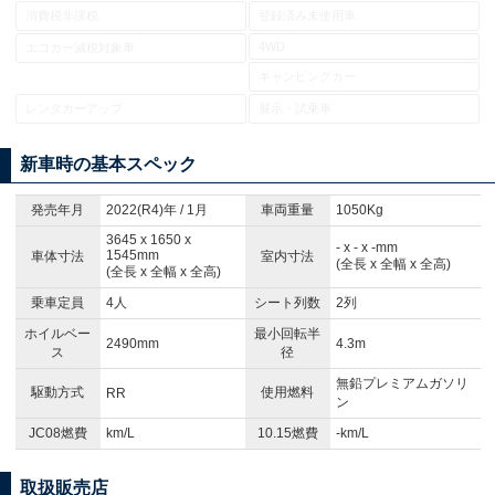
消費税非課税
登録済み未使用車
4WD
エコカー減税対象車
キャンピングカー
レンタカーアップ
展示・試乗車
新車時の基本スペック
発売年月
2022(R4)年 / 1月
車両重量
1050Kg
3645 x 1650 x
- x - x -mm
1545mm
車体寸法
室内寸法
(全長 x 全幅 x 全高)
(全長 x 全幅 x 全高)
乗車定員
4人
シート列数
2列
ホイルベー
最小回転半
2490mm
4.3m
ス
径
無鉛プレミアムガソリ
駆動方式
使用燃料
RR
ン
JC08燃費
km/L
10.15燃費
-km/L
取扱販売店