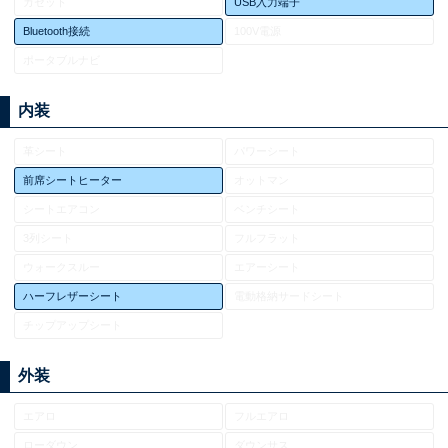
カセット
USB入力端子
Bluetooth接続
100V電源
ポータブルナビ
内装
革シート
パワーシート
前席シートヒーター
オットマン
シートエアコン
ベンチシート
3列シート
フルフラット
ウォークスルー
エアーシート
ハーフレザーシート
電動格納サードシート
チップアップシート
外装
エアロ
フルエアロ
ローダウン
ダウンサス