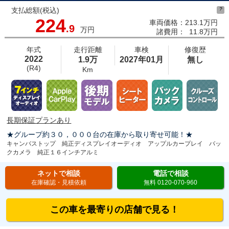
支払総額(税込)
?
224
車両価格：
213.1万円
.9
万円
諸費用：
11.8万円
年式
走行距離
車検
修復歴
2022
1.9万
2027年01月
無し
(R4)
Km
長期保証プランあり
★グループ約３０，０００台の在庫から取り寄せ可能！★
キャンバストップ 純正ディスプレイオーディオ アップルカープレイ バッ
クカメラ 純正１６インチアルミ
ネットで相談
電話で相談
在庫確認・見積依頼
無料 0120-070-960
この車を最寄りの店舗で見る！