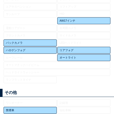
エアサスペンション
リフトアップ
HID
サンルーフ
AW17インチ
電動リアゲート
全周囲カメラ
フロントカメラ
サイドカメラ
バックカメラ
LEDヘッドライト
ハロゲンフォグ
リアフォグ
ルーフレール
オートライト
オートマチックハイビーム
ヘッドライトウォッシャー
ランフラットタイヤ
その他
ワンオーナー
記録簿
禁煙車
福祉車輌