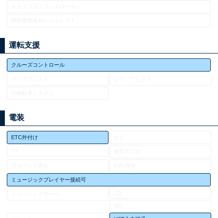
トラクションコントロール
頸部衝撃緩和ヘッドレスト
運転支援
クルーズコントロール
パークアシスト
レーンアシスト
自動駐車システム
電装
ETC外付け
ナビ
TV
後席モニタ
ブルーレイ再生
DVD再生
ミュージックプレイヤー接続可
CD
ミュージックサーバ
MD