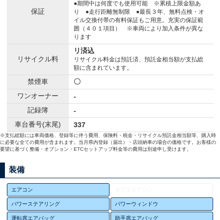
●期間中は何度でも使用可能 ※累積上限金額あ
保証
り ●走行距離無制限 ●最長３年、無料点検・オ
イル交換付帯の有料保証もご用意。充実の保証範
囲（４０１項目） ※車両により加入条件が異な
ります
リ済込
リサイクル料
リサイクル料金は預託済、預託金相当額が支払総
額に含まれています。
禁煙車
〇
ワンオーナー
-
記録簿
-
車台番号(末尾)
337
※支払総額には車両価格、登録等に伴う費用、保険料・税金・リサイクル預託金相当額等、購入時
に必要な全ての費用が含まれます。当月県内登録（届出）・店頭納車の場合の価格です。お客様の
要望に基づく整備・オプション・ETCセットアップ料金等の費用は別途申し受けます。
装備
エアコン
ダブルエアコン
パワーステアリング
パワーウィンドウ
運転席エアバッグ
助手席エアバッグ