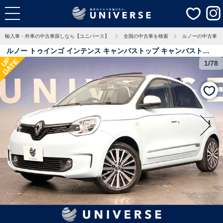
輸入車・外車の中古車探しなら【ユニバース】
全国の中古車を検索
ルノーの中古車
ルノー トゥインゴ インテンス キャンバストップ キャンバストッ
UP
DATE
プ 純正ディスプレイオーディオ アップルカープレイ バックカメラ
1/78
純正１６インチアルミホイール Ｂｌｕｅｔｏｏｔｈ ＥＴＣ クルー
ズコントロール 禁煙車 オートエアコン オートライト 1.9万Km 埼
玉県