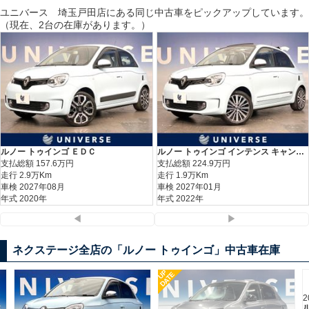
ユニバース 埼玉戸田
店にある同じ中古車をピックアップしています。
（現在、2台の在庫があります。）
ルノー トゥインゴ ＥＤＣ
ルノー トゥインゴ インテンス キャンバストップ
支払総額
157.6
万円
支払総額
224.9
万円
走行 2.9万Km
走行 1.9万Km
車検 2027年08月
車検 2027年01月
年式 2020年
年式 2022年
◀
▶
ネクステージ全店の「ルノー トゥインゴ」中古車在庫
UP
DATE
2