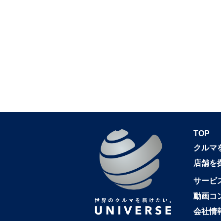
TOP
クルマ
店舗を
サービ
動画コ
会社情