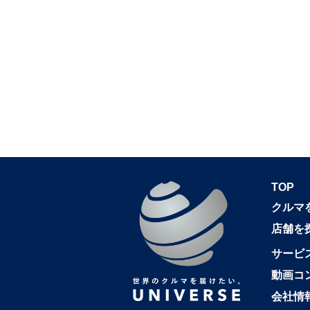
TOP
クルマ
店舗を
サービ
動画コ
会社情