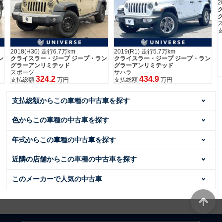
2
スポーツ
277.2
支払総額
万円
2019(R1) 走行5.7万km
ン
クライスラー・ジープ ジープ・ラン
グラーアンリミテッド
サハラ
434.9
支払総額
万円
支払総額からこの車種の中古車を探す
色からこの車種の中古車を探す
年式からこの車種の中古車を探す
近隣の店舗からこの車種の中古車を探す
このメーカーで人気の中古車