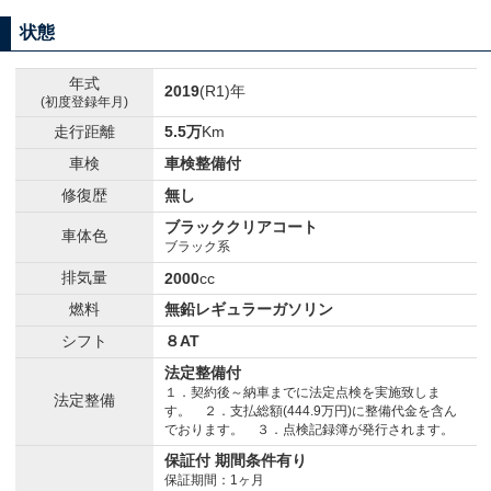
状態
年式
2019
(R1)年
(初度登録年月)
走行距離
5.5万
Km
車検
車検整備付
修復歴
無し
ブラッククリアコート
車体色
ブラック系
排気量
2000
cc
燃料
無鉛レギュラーガソリン
シフト
８AT
法定整備付
１．契約後～納車までに法定点検を実施致しま
法定整備
す。 ２．支払総額(444.9万円)に整備代金を含ん
でおります。 ３．点検記録簿が発行されます。
保証付 期間条件有り
保証期間：1ヶ月