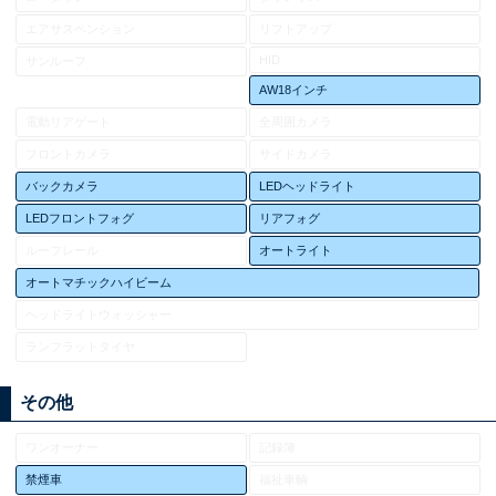
エアサスペンション
リフトアップ
HID
サンルーフ
AW18インチ
電動リアゲート
全周囲カメラ
フロントカメラ
サイドカメラ
バックカメラ
LEDヘッドライト
LEDフロントフォグ
リアフォグ
ルーフレール
オートライト
オートマチックハイビーム
ヘッドライトウォッシャー
ランフラットタイヤ
その他
ワンオーナー
記録簿
禁煙車
福祉車輌