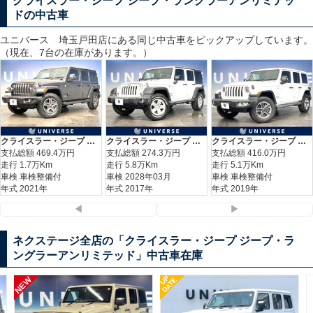
クライスラー・ジープ ジープ・ラングラーアンリミテッ
ドの中古車
ユニバース 埼玉戸田
店にある同じ中古車をピックアップしています。
（現在、7台の在庫があります。）
クライスラー・ジープ ジープ・ラングラーアンリミテッド スポーツ
クライスラー・ジープ ジープ・ラングラーアンリミテッド スポーツ
クライスラー・ジープ ジープ・ラングラーアンリミテッド サハラ
支払総額
469.4
万円
支払総額
274.3
万円
支払総額
416.0
万円
走行 1.7万Km
走行 5.8万Km
走行 5.1万Km
車検 車検整備付
車検 2028年03月
車検 車検整備付
年式 2021年
年式 2017年
年式 2019年
◀
▶
ネクステージ全店の「クライスラー・ジープ ジープ・ラ
ングラーアンリミテッド」中古車在庫
UP
DATE
2015(H27) 走行3.9万km
クライスラー・ジープ ジープ・ラン
グラーアンリミテッド