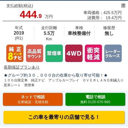
支払総額(税込)
?
444
車両価格：
425.5万円
.9
万円
諸費用：
19.4万円
年式
走行距離
車検
修復歴
2019
5.5万
車検整備付
無し
(R1)
Km
長期保証プランあり
★グループ約３０，０００台の在庫から取り寄せ可能！★
１００台限定車 純正ナビ アップルカープレイ ＯＶＥＲＬＡＮＤ刺繍入り
黒革シート 禁煙車
ネットで相談
電話で相談
在庫確認・見積依頼
無料 0120-070-960
この車を最寄りの店舗で見る！