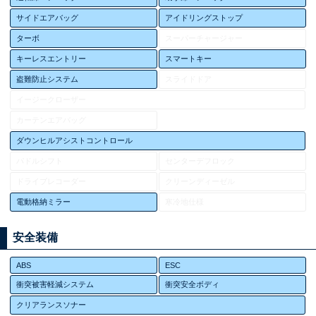
サイドエアバッグ
アイドリングストップ
ターボ
スーパーチャージャー
キーレスエントリー
スマートキー
盗難防止システム
スライドドア
イージークローザー
カーテンエアバッグ
ダウンヒルアシストコントロール
パドルシフト
センターデフロック
ドライブレコーダー
クリーンディーゼル
電動格納ミラー
寒冷地仕様
安全装備
ABS
ESC
衝突被害軽減システム
衝突安全ボディ
クリアランスソナー