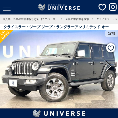
輸入車・外車の中古車探しなら【ユニバース】
全国の中古車を検索
クライスラー・ジ
クライスラー・ジープ ジープ・ラングラーアンリミテッド オーバ
UP
DATE
ーランド １００台限定車 純正ナビ アップルカープレイ ＯＶＥＲ
1/79
ＬＡＮＤ刺繍入り黒革シート アダプティブクルーズコントロール
衝突軽減 アルパイン製スピーカー フルセグＴＶ Ｂｌｕｅｔｏｏｔ
ｈ 禁煙車 5.5万Km 埼玉県