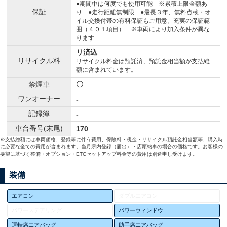
●期間中は何度でも使用可能 ※累積上限金額あ
保証
り ●走行距離無制限 ●最長３年、無料点検・オ
イル交換付帯の有料保証もご用意。充実の保証範
囲（４０１項目） ※車両により加入条件が異な
ります
リ済込
リサイクル料
リサイクル料金は預託済、預託金相当額が支払総
額に含まれています。
禁煙車
〇
ワンオーナー
-
記録簿
-
車台番号(末尾)
170
※支払総額には車両価格、登録等に伴う費用、保険料・税金・リサイクル預託金相当額等、購入時
に必要な全ての費用が含まれます。当月県内登録（届出）・店頭納車の場合の価格です。お客様の
要望に基づく整備・オプション・ETCセットアップ料金等の費用は別途申し受けます。
装備
エアコン
ダブルエアコン
パワーステアリング
パワーウィンドウ
運転席エアバッグ
助手席エアバッグ