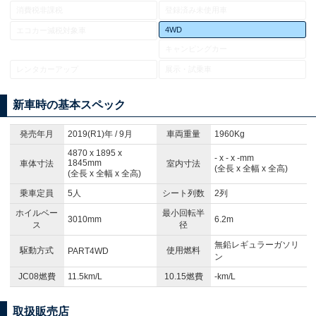
消費税非課税
登録済み未使用車
4WD
エコカー減税対象車
キャンピングカー
レンタカーアップ
展示・試乗車
新車時の基本スペック
発売年月
2019(R1)年 / 9月
車両重量
1960Kg
4870 x 1895 x
- x - x -mm
1845mm
車体寸法
室内寸法
(全長 x 全幅 x 全高)
(全長 x 全幅 x 全高)
乗車定員
5人
シート列数
2列
ホイルベー
最小回転半
3010mm
6.2m
ス
径
無鉛レギュラーガソリ
駆動方式
使用燃料
PART4WD
ン
JC08燃費
11.5km/L
10.15燃費
-km/L
取扱販売店