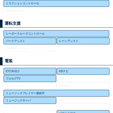
トラクションコントロール
頸部衝撃緩和ヘッドレスト
運転支援
レーダークルーズコントロール
パークアシスト
レーンアシスト
自動駐車システム
電装
ETC外付け
HDナビ
フルセグTV
後席モニタ
ブルーレイ再生
DVD再生
ミュージックプレイヤー接続可
CD
ミュージックサーバ
MD