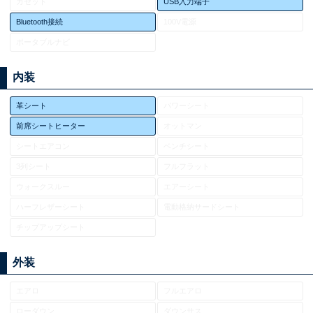
カセット
USB入力端子
Bluetooth接続
100V電源
ポータブルナビ
内装
革シート
パワーシート
前席シートヒーター
オットマン
シートエアコン
ベンチシート
3列シート
フルフラット
ウォークスルー
エアーシート
ハーフレザーシート
電動格納サードシート
チップアップシート
外装
エアロ
フルエアロ
ローダウン
ダウンサス