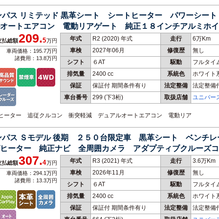
ンパス リミテッド 黒革シート シートヒーター パワーシー
オートエアコン 電動リアゲート 純正１８インチアルミホイ
209.
年式
R2 (2020) 年式
走行
6万Km
5
支払総額
万円
車検
2027年06月
修復歴
無し
車両価格：195.7万円
諸費用：13.8万円
シフト
６AT
駆動
フルタイ
排気量
2400 cc
系統色
ホワイト
保証
保証付 期間条件有り
法定整備
法定整備
車台番号
299
(下3桁)
取扱店舗
ユニバー
ートヒーター 追従クルコン 衝突軽減 デュアルオートエアコン 電動リア
ンパス Ｓモデル 後期 ２５０台限定車 黒革シート ベンチ
ヒーター 純正ナビ 全周囲カメラ アダプティブクルーズコ
307.
年式
R3 (2021) 年式
走行
3.6万Km
4
支払総額
万円
車検
2026年11月
修復歴
無し
車両価格：294.1万円
諸費用：13.3万円
シフト
６AT
駆動
フルタイ
排気量
2400 cc
系統色
ホワイト
保証
保証付 期間条件有り
法定整備
法定整備