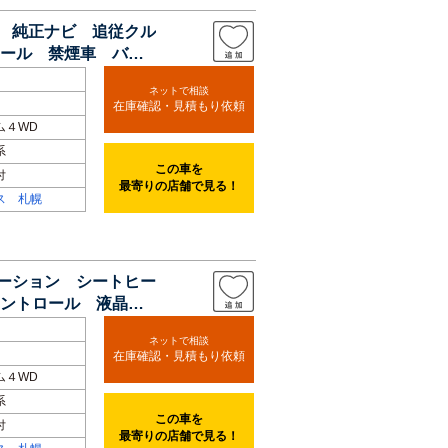
ト 純正ナビ 追従クル
ール 禁煙車 バッ
ネットで相談
在庫確認・見積もり依頼
ム４WD
系
この車を
付
最寄りの店舗で見る！
ス 札幌
レーション シートヒー
ントロール 液晶メ
ネットで相談
在庫確認・見積もり依頼
ム４WD
系
この車を
付
最寄りの店舗で見る！