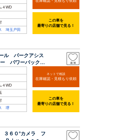
在庫確認・見積もり依頼
ム４WD
この車を
付
最寄りの店舗で見る！
ス 埼玉戸田
ロール パークアシス
ー パワーバックド
ネットで相談
在庫確認・見積もり依頼
ム４WD
系
この車を
付
最寄りの店舗で見る！
ス 堺
 ３６０°カメラ フ