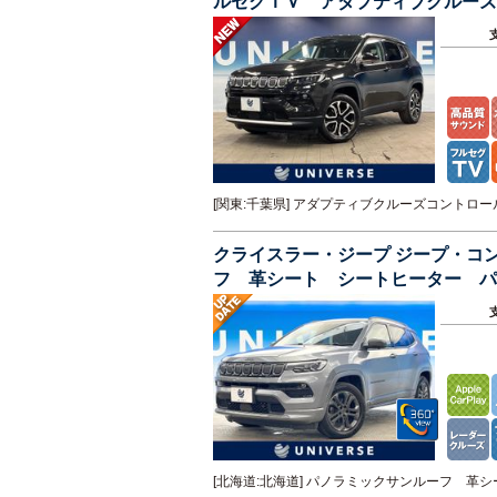
ルセグＴＶ アダプティブクルーズ
ｈ 電動リアゲート １オーナー
[関東:千葉県] アダプティブクルーズコント
クライスラー・ジープ ジープ・コ
フ 革シート シートヒーター パ
ｈ ハンズフリーパワーバックドア
[北海道:北海道] パノラミックサンルーフ 