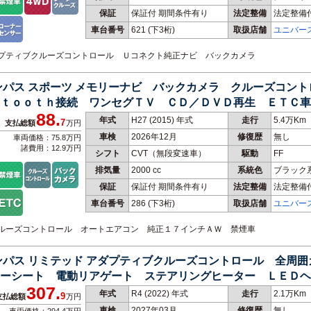
保証
保証付 期間条件有り
法定整備
法定整備
車台番号
621
(下3桁)
取扱店舗
ユニバー
アダプティブクルーズコントロール Ｕコネクト純正ナビ バックカメラ
ンパス スポーツ メモリーナビ バックカメラ クルーズコン
ｔｏｏｔｈ接続 ワンセグＴＶ ＣＤ／ＤＶＤ再生 ＥＴＣ車
88.
年式
H27 (2015) 年式
走行
5.4万Km
7
支払総額
万円
車検
2026年12月
修復歴
無し
車両価格：75.8万円
諸費用：12.9万円
シフト
CVT（無段変速車）
駆動
FF
排気量
2000 cc
系統色
ブラック
保証
保証付 期間条件有り
法定整備
法定整備
車台番号
286
(下3桁)
取扱店舗
ユニバー
 クルーズコントロール オートエアコン 純正１７インチＡＷ 禁煙車
ンパス リミテッド アダプティブクルーズコントロール 全周
ーシート 電動リアゲート ステアリングヒーター ＬＥＤヘ
307.
年式
R4 (2022) 年式
走行
2.1万Km
9
支払総額
万円
車検
2027年03月
修復歴
無し