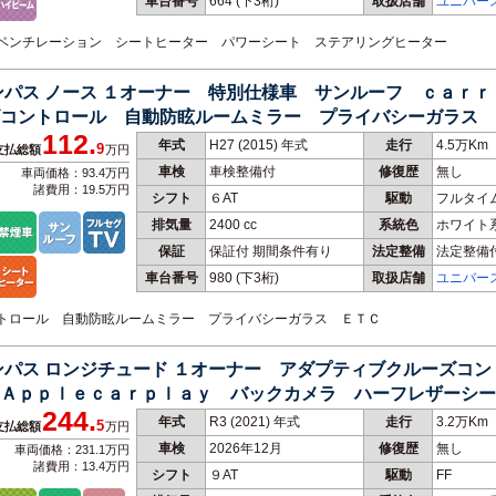
車台番号
664
(下3桁)
取扱店舗
ユニバー
革 ベンチレーション シートヒーター パワーシート ステアリングヒーター
ンパス ノース １オーナー 特別仕様車 サンルーフ ｃａｒ
コントロール 自動防眩ルームミラー プライバシーガラス 
112.
年式
H27 (2015) 年式
走行
4.5万Km
9
支払総額
万円
車検
車検整備付
修復歴
無し
車両価格：93.4万円
諸費用：19.5万円
シフト
６AT
駆動
フルタイ
排気量
2400 cc
系統色
ホワイト
保証
保証付 期間条件有り
法定整備
法定整備
車台番号
980
(下3桁)
取扱店舗
ユニバー
コントロール 自動防眩ルームミラー プライバシーガラス ＥＴＣ
ンパス ロンジチュード １オーナー アダプティブクルーズコ
 Ａｐｐｌｅｃａｒｐｌａｙ バックカメラ ハーフレザーシ
244.
ーム
年式
R3 (2021) 年式
走行
3.2万Km
5
支払総額
万円
車検
2026年12月
修復歴
無し
車両価格：231.1万円
諸費用：13.4万円
シフト
９AT
駆動
FF