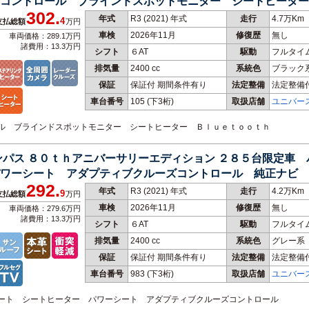
コントロール ブラインドスポットモニター シートヒーター
302.
年式
R3 (2021) 年式
走行
4.7万Km
4
支払総額
万円
車検
2026年11月
修復歴
無し
車両価格：289.1万円
諸費用：13.3万円
シフト
６AT
駆動
フルタイ
排気量
2400 cc
系統色
ブラック
保証
保証付 期間条件有り
法定整備
法定整備
車台番号
105
(下3桁)
取扱店舗
ユニバー
ロール ブラインドスポットモニター シートヒーター Ｂｌｕｅｔｏｏｔｈ
ンパス ８０ｔｈアニバーサリーエディション ２８５台限定車
ワーシート アダプティブクルーズコントロール 純正ナビ 
292.
 ＬＥＤヘッドライト
年式
R3 (2021) 年式
走行
4.2万Km
9
支払総額
万円
車検
2026年11月
修復歴
無し
車両価格：279.6万円
諸費用：13.3万円
シフト
６AT
駆動
フルタイ
排気量
2400 cc
系統色
グレー系
保証
保証付 期間条件有り
法定整備
法定整備
車台番号
983
(下3桁)
取扱店舗
ユニバー
革シート シートヒーター パワーシート アダプティブクルーズコントロール