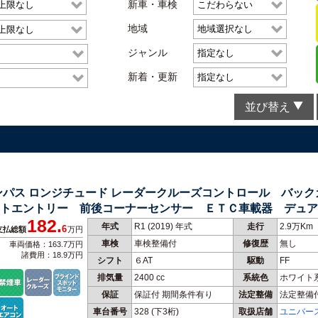
新車・車検
地域
ジャンル
新着・更新
並び替え
ンパス ロンジチュード レーダークルーズコントロール バッ
ートエントリー 前後コーナーセンサー ＥＴＣ車載器 デュ
182.
禁煙車
年式
R1 (2019) 年式
走行
2.9万Km
6
支払総額
万円
車検
車検整備付
修復歴
無し
車両価格：163.7万円
諸費用：18.9万円
シフト
６AT
駆動
FF
排気量
2400 cc
系統色
ホワイト
保証
保証付 期間条件有り
法定整備
法定整備
車台番号
328
(下3桁)
取扱店舗
ユニバー