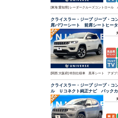
[東海:愛知県] レーダークルーズコントロー
クライスラー・ジープ ジープ・コ
席パワーシート 前席シートヒータ
バックドア ワンオーナー 禁煙車
[関西:大阪府] 特別仕様車 黒革シート ア
クライスラー・ジープ ジープ・コ
ル Ｕコネクト純正ナビ バックカ
デカール ブラインドスポットモニ