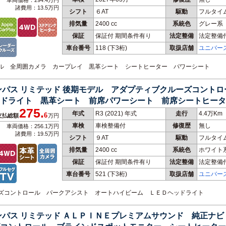
車両価格：294.4万円
諸費用：13.5万円
シフト
６AT
駆動
フルタイ
排気量
2400 cc
系統色
グレー系
保証
保証付 期間条件有り
法定整備
法定整備
車台番号
118
(下3桁)
取扱店舗
ユニバー
ロール 全周囲カメラ カープレイ 黒革シート シートヒーター パワーシート
ンパス リミテッド 後期モデル アダプティブクルーズコント
ドライト 黒革シート 前席パワーシート 前席シートヒータ
275.
車
年式
R3 (2021) 年式
走行
4.4万Km
6
支払総額
万円
車検
車検整備付
修復歴
無し
車両価格：256.1万円
諸費用：19.5万円
シフト
９AT
駆動
フルタイ
排気量
2400 cc
系統色
ホワイト
保証
保証付 期間条件有り
法定整備
法定整備
車台番号
521
(下3桁)
取扱店舗
ユニバー
ルーズコントロール パークアシスト オートハイビーム ＬＥＤヘッドライト
ンパス リミテッド ＡＬＰＩＮＥプレミアムサウンド 純正ナビ