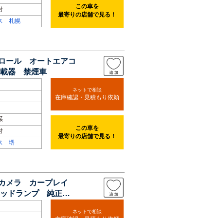
この車を
付
最寄りの店舗で見る！
ス 札幌
トロール オートエアコ
載器 禁煙車
ネットで相談
在庫確認・見積もり依頼
系
この車を
付
最寄りの店舗で見る！
ス 堺
囲カメラ カープレイ
ッドランプ 純正ナ
ネットで相談