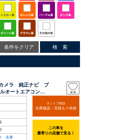
条件をクリア
検 索
クカメラ 純正ナビ ブ
アルオートエアコン
ネットで相談
在庫確認・見積もり依頼
系
この車を
付
最寄りの店舗で見る！
ス 名東