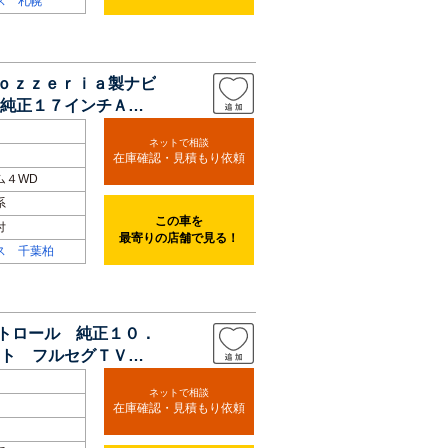
ス 札幌
ｒｏｚｚｅｒｉａ製ナビ
純正１７インチＡ
ネットで相談
在庫確認・見積もり依頼
ム４WD
系
この車を
付
最寄りの店舗で見る！
ス 千葉柏
ントロール 純正１０．
ート フルセグＴＶ
ネットで相談
在庫確認・見積もり依頼