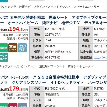
ル バックカメラ 純正ナビ ブラインドスポットアシスト スマートエントリー
ンパス Ｓモデル 特別仕様車 黒革シート アダプティブクル
ー オートハイビーム 純正ナビ 地デジＴＶ デュアルオー
194.
年式
R2 (2020) 年式
走行
5.4万Km
5
支払総額
万円
車検
2027年07月
修復歴
無し
車両価格：180.7万円
諸費用：13.8万円
シフト
６AT
駆動
フルタイ
排気量
2400 cc
系統色
ホワイト
保証
保証付 期間条件有り
法定整備
法定整備
車台番号
908
(下3桁)
取扱店舗
ユニバー
ダプティブクルーズコントロール 運転席パワーシート 前席シートヒーター
ンパス トレイルホーク ２５２台限定特別仕様車 アダプティ
メラ クリアランスソナー ＨＩＤヘッドライト ハーフレザ
179.
ター
年式
R2 (2020) 年式
走行
5.2万Km
9
支払総額
万円
車検
車検整備付
修復歴
無し
車両価格：160.3万円
諸費用：19.6万円
シフト
６AT
駆動
フルタイ
排気量
2400 cc
系統色
グレー系