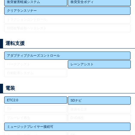
衝突被害軽減システム
衝突安全ボディ
クリアランスソナー
トラクションコントロール
頸部衝撃緩和ヘッドレスト
運転支援
アダプティブクルーズコントロール
パークアシスト
レーンアシスト
自動駐車システム
電装
ETC2.0
SDナビ
TV
後席モニタ
ブルーレイ再生
DVD再生
ミュージックプレイヤー接続可
CD