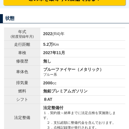
状態
年式
2022
(R4)年
(初度登録年月)
走行距離
5.2万
Km
車検
2027年11月
修復歴
無し
ブルーファイヤー（メタリック）
車体色
ブルー系
排気量
2000
cc
燃料
無鉛プレミアムガソリン
シフト
８AT
法定整備付
１．契約後～納車までに法定点検を実施致しま
法定整備
す。
２．支払総額に整備代金を含んでおります。
３．点検記録簿が発行されます。