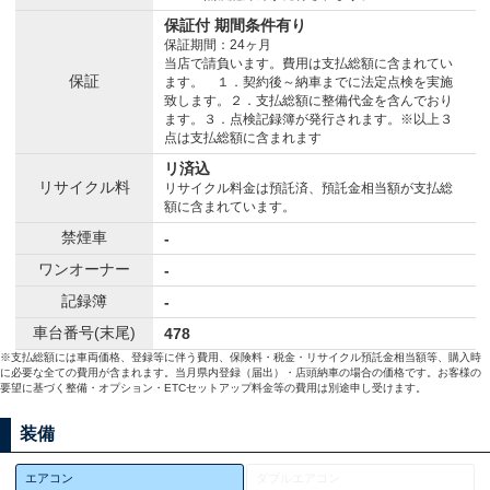
保証付 期間条件有り
保証期間：24ヶ月
当店で請負います。費用は支払総額に含まれてい
保証
ます。 １．契約後～納車までに法定点検を実施
致します。２．支払総額に整備代金を含んでおり
ます。３．点検記録簿が発行されます。※以上３
点は支払総額に含まれます
リ済込
リサイクル料
リサイクル料金は預託済、預託金相当額が支払総
額に含まれています。
禁煙車
-
ワンオーナー
-
記録簿
-
車台番号(末尾)
478
※支払総額には車両価格、登録等に伴う費用、保険料・税金・リサイクル預託金相当額等、購入時
に必要な全ての費用が含まれます。当月県内登録（届出）・店頭納車の場合の価格です。お客様の
要望に基づく整備・オプション・ETCセットアップ料金等の費用は別途申し受けます。
装備
エアコン
ダブルエアコン