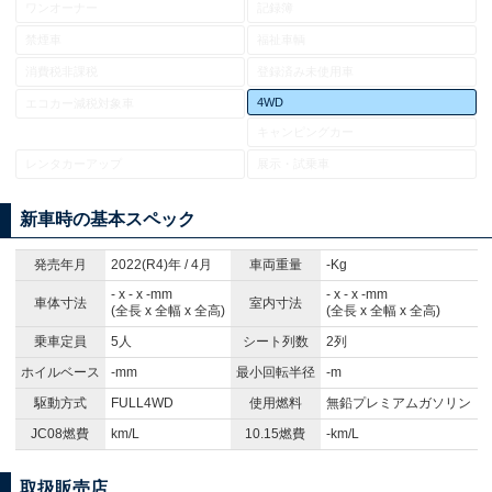
ワンオーナー
記録簿
禁煙車
福祉車輌
消費税非課税
登録済み未使用車
4WD
エコカー減税対象車
キャンピングカー
レンタカーアップ
展示・試乗車
新車時の基本スペック
発売年月
2022(R4)年 / 4月
車両重量
-Kg
- x - x -mm
- x - x -mm
車体寸法
室内寸法
(全長 x 全幅 x 全高)
(全長 x 全幅 x 全高)
乗車定員
5人
シート列数
2列
ホイルベース
-mm
最小回転半径
-m
駆動方式
FULL4WD
使用燃料
無鉛プレミアムガソリン
JC08燃費
km/L
10.15燃費
-km/L
取扱販売店