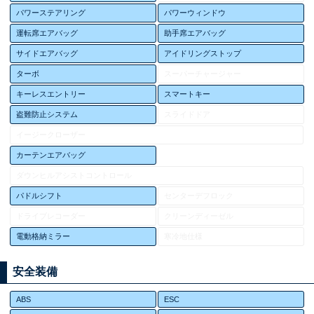
パワーステアリング
パワーウィンドウ
運転席エアバッグ
助手席エアバッグ
サイドエアバッグ
アイドリングストップ
ターボ
スーパーチャージャー
キーレスエントリー
スマートキー
盗難防止システム
スライドドア
イージークローザー
カーテンエアバッグ
ダウンヒルアシストコントロール
パドルシフト
センターデフロック
ドライブレコーダー
クリーンディーゼル
電動格納ミラー
寒冷地仕様
安全装備
ABS
ESC