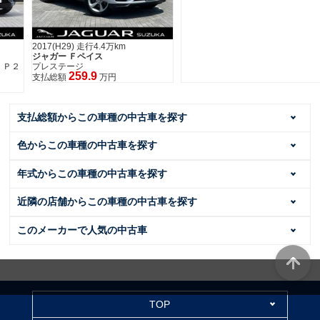
2017(H29) 走行4.4万km
ジャガー Ｆペイス
２
プレステージ
259.9
支払総額
万円
支払総額からこの車種の中古車を探す
色からこの車種の中古車を探す
年式からこの車種の中古車を探す
近隣の店舗からこの車種の中古車を探す
このメーカーで人気の中古車
TOP