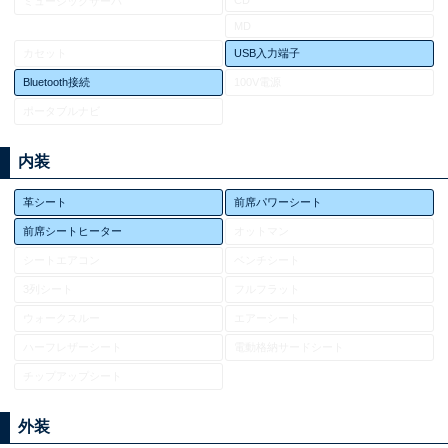
ミュージックサーバ
MD
カセット
USB入力端子
Bluetooth接続
100V電源
ポータブルナビ
内装
革シート
前席パワーシート
前席シートヒーター
オットマン
シートエアコン
ベンチシート
3列シート
フルフラット
ウォークスルー
エアーシート
ハーフレザーシート
電動格納サードシート
チップアップシート
外装