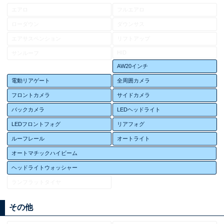
エアロ
フルエアロ
ローダウン
ダウンサス
エアサスペンション
リフトアップ
HID
サンルーフ
AW20インチ
電動リアゲート
全周囲カメラ
フロントカメラ
サイドカメラ
バックカメラ
LEDヘッドライト
LEDフロントフォグ
リアフォグ
ルーフレール
オートライト
オートマチックハイビーム
ヘッドライトウォッシャー
ランフラットタイヤ
その他