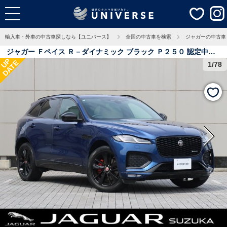
輸入車・外車の中古車探しなら【ユニバース】
全国の中古車を検索
ジャガーの中古車
ジャガー Ｆペイス Ｒ－ダイナミック ブラック Ｐ２５０ 認定中古
UP
DATE
車 パノラミックルーフ アダプティブクルーズ ３Ｄサラウンドカメ
1/78
ラ パワーテールゲート 純正２０インチアルミ レッドブレーキキャ
リパー メモリー付パワーシート 5.2万Km 三重県