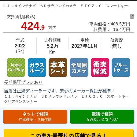
１１．４インチナビ ３Ｄサラウンドカメラ ＥＴＣ２．０ スマートキー
支払総額(税込)
?
424
車両価格：
408.5万円
.9
万円
諸費用：
16.4万円
年式
走行距離
車検
修復歴
2022
5.2万
2027年11月
無し
(R4)
Km
長期保証プランあり
当店は正規ディーラーです。安心のメーカー保証が標準！
１１．４インチナビ ３Ｄサラウンドカメラ ＥＴＣ２．０ スマートキー
クリアランスソナー
ネットで相談
電話で相談
在庫確認・見積依頼
直通 059-373-4907
この車を最寄りの店舗で見る！