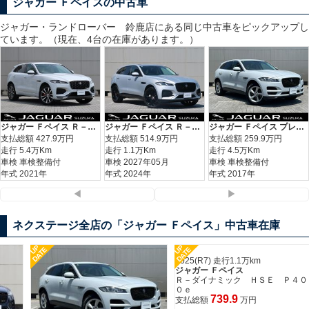
ジャガー Ｆペイスの中古車
ジャガー・ランドローバー 鈴鹿
店にある同じ中古車をピックアップし
ています。（現在、4台の在庫があります。）
ジャガー Ｆペイス Ｒ－ダイナミック ＳＥ Ｄ２００
ジャガー Ｆペイス Ｒ－ダイナミック ＳＥ Ｄ２００
ジャガー Ｆペイス プレステージ
支払総額
427.9
万円
支払総額
514.9
万円
支払総額
259.9
万円
走行 5.4万Km
走行 1.1万Km
走行 4.5万Km
車検 車検整備付
車検 2027年05月
車検 車検整備付
年式 2021年
年式 2024年
年式 2017年
◀
▶
ネクステージ全店の「ジャガー Ｆペイス」中古車在庫
UP
UP
DATE
DATE
2025(R7) 走行1.1万km
ジャガー Ｆペイス
2
Ｒ－ダイナミック ＨＳＥ Ｐ４０
０ｅ
739.9
支払総額
万円