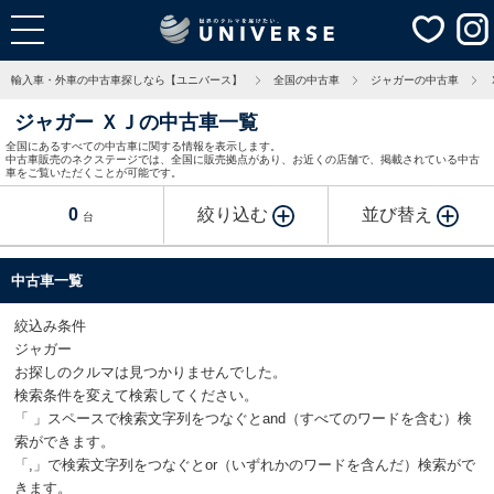
輸入車・外車の中古車探しなら【ユニバース】
全国の中古車
ジャガーの中古車
ジャガー ＸＪの中古車一覧
全国にあるすべての中古車に関する情報を表示します。
中古車販売のネクステージでは、全国に販売拠点があり、お近くの店舗で、掲載されている中古
車をご覧いただくことが可能です。
0
絞り込む
並び替え
台
中古車一覧
絞込み条件
ジャガー
お探しのクルマは見つかりませんでした。
検索条件を変えて検索してください。
「 」スペースで検索文字列をつなぐとand（すべてのワードを含む）検
索ができます。
「,」で検索文字列をつなぐとor（いずれかのワードを含んだ）検索がで
きます。