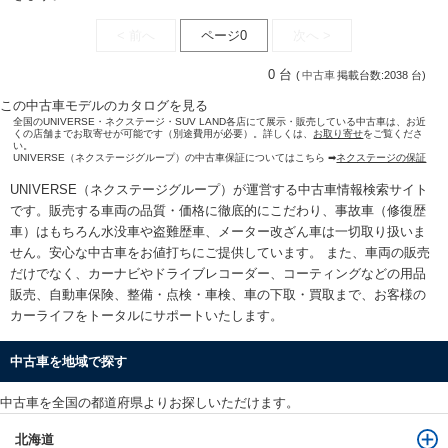
< 前へ
ページ0
次へ >
0 台
(
中古車
掲載台数:2038 台)
この中古車モデルのカタログを見る
全国のUNIVERSE・ネクステージ・SUV LAND各店にて展示・販売している中古車は、お近
くの店舗までお取寄せが可能です（別途費用が必要）。詳しくは、
お取り寄せ
をご覧くださ
い。
UNIVERSE（ネクステージグループ）の中古車保証についてはこちら ➡
ネクステージの保証
UNIVERSE（ネクステージグループ）が運営する
中古車情報検索
サイト
です。販売する車両の品質・価格に徹底的にこだわり、事故車（修復歴
車）はもちろん水没車や盗難歴車、メーター改ざん車は一切取り扱いま
せん。安心な
中古車をお値打ちに
ご提供しています。 また、車両の販売
だけでなく、カーナビやドライブレコーダー、コーティングなどの用品
販売、自動車保険、整備・点検・車検、車の下取・買取まで、お客様の
カーライフをトータルにサポートいたします。
中古車を地域で探す
中古車を全国の都道府県よりお探しいただけます。
北海道