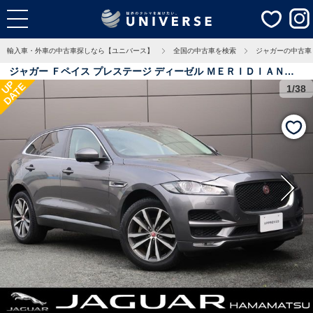
輸入車・外車の中古車探しなら【ユニバース】
全国の中古車を検索
ジャガーの中古車
ジャガー Ｆペイス プレステージ ディーゼル ＭＥＲＩＤＩＡＮサ
UP
DATE
ウンド サラウンドカメラ オプション２０インチアルミ シートヒー
1/38
ター メモリー機能付パワーシート クルーズコントロール ＥＴＣ
3.5万Km 静岡県