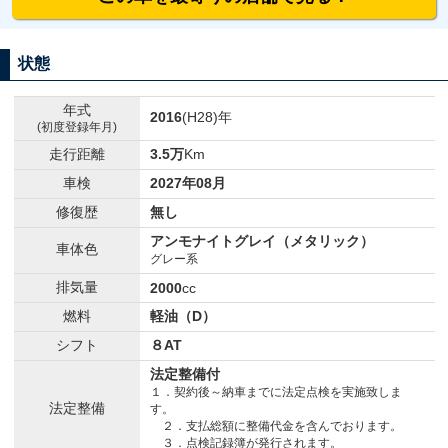
状態
年式
2016
(H28)年
(初度登録年月)
走行距離
3.5万
Km
車検
2027年08月
修復歴
無し
アンモナイトグレイ（メタリック）
車体色
グレー系
排気量
2000
cc
燃料
軽油（D）
シフト
８AT
法定整備付
１．契約後～納車までに法定点検を実施致しま
法定整備
す。
２．支払総額に整備代金を含んでおります。
３．点検記録簿が発行されます。