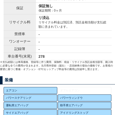
保証無し
保証
保証期間：0ヶ月
リ済込
リサイクル料
リサイクル料金は預託済、預託金相当額が支払総
額に含まれています。
禁煙車
-
ワンオーナー
-
記録簿
-
車台番号(末尾)
278
※支払総額には車両価格、登録等に伴う費用、保険料・税金・リサイクル預託金相当額等、購入時
に必要な全ての費用が含まれます。当月県内登録（届出）・店頭納車の場合の価格です。お客様の
要望に基づく整備・オプション・ETCセットアップ料金等の費用は別途申し受けます。
装備
エアコン
ダブルエアコン
パワーステアリング
パワーウィンドウ
運転席エアバッグ
助手席エアバッグ
サイドエアバッグ
アイドリングストップ