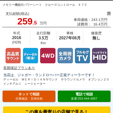
メモリー機能付パワーシート クルーズコントロール ＥＴＣ
支払総額(税込)
?
259
車両価格：
243.1万円
.5
万円
諸費用：
16.4万円
年式
走行距離
車検
修復歴
2016
3.5万
2027年08月
無し
(H28)
Km
長期保証プランあり
当店は、ジャガー・ランドローバー正規ディーラーです！
ディーゼル ＭＥＲＩＤＩＡＮサウンド サラウンドカメラ オプション２０
インチアルミ シートヒーター
ネットで相談
電話で相談
在庫確認・見積依頼
直通 053-444-4907
この車を最寄りの店舗で見る！