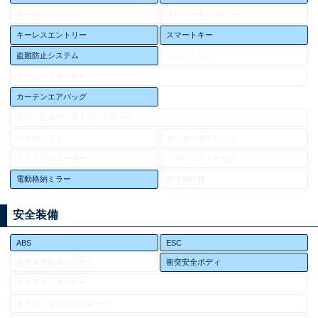
ターボ
スーパーチャージャー
キーレスエントリー
スマートキー
盗難防止システム
スライドドア
イージークローザー
カーテンエアバッグ
ダウンヒルアシストコントロール
パドルシフト
センターデフロック
ドライブレコーダー
クリーンディーゼル
電動格納ミラー
寒冷地仕様
安全装備
ABS
ESC
衝突被害軽減システム
衝突安全ボディ
クリアランスソナー
トラクションコントロール