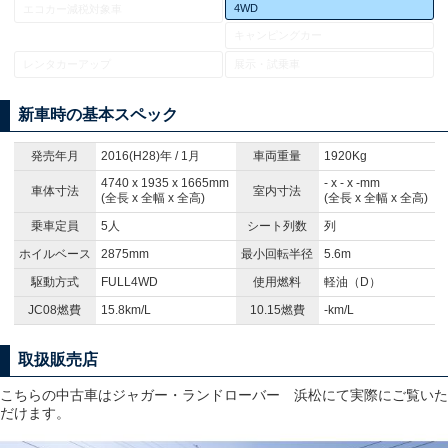
4WD
エコカー減税対象車
キャンピングカー
レンタカーアップ
展示・試乗車
新車時の基本スペック
発売年月
2016(H28)年 / 1月
車両重量
1920Kg
4740 x 1935 x 1665mm
- x - x -mm
車体寸法
室内寸法
(全長 x 全幅 x 全高)
(全長 x 全幅 x 全高)
乗車定員
5人
シート列数
列
ホイルベース
2875mm
最小回転半径
5.6m
駆動方式
FULL4WD
使用燃料
軽油（D）
JC08燃費
15.8km/L
10.15燃費
-km/L
取扱販売店
こちらの中古車はジャガー・ランドローバー 浜松にて実際にご覧いた
だけます。