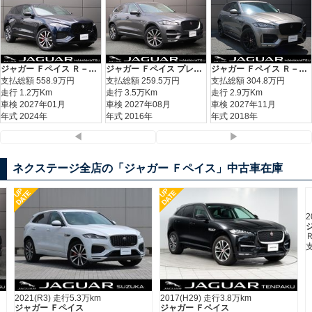
ジャガー Ｆペイス Ｒ－ダイナミック ＳＥ Ｄ２００
ジャガー Ｆペイス プレステージ
ジャガー Ｆペイス Ｒ－スポーツ
支払総額
558.9
万円
支払総額
259.5
万円
支払総額
304.8
万円
走行 1.2万Km
走行 3.5万Km
走行 2.9万Km
車検 2027年01月
車検 2027年08月
車検 2027年11月
年式 2024年
年式 2016年
年式 2018年
◀
▶
ネクステージ全店の「ジャガー Ｆペイス」中古車在庫
UP
DATE
2024(R6) 走行1.2万km
ジャガー Ｆペイス
Ｒ－ダイナミック ＳＥ Ｄ２００
558.9
支払総額
万円
2017(H29) 走行3.8万km
ジャガー Ｆペイス