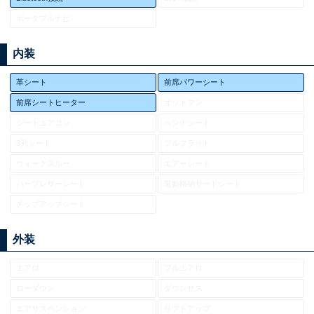
ポータブルナビ
内装
革シート
前席パワーシート
前席シートヒーター
オットマン
シートエアコン
ベンチシート
3列シート
フルフラット
ウォークスルー
エアーシート
ハーフレザーシート
電動格納サードシート
チップアップシート
外装
エアロ
フルエアロ
ローダウン
ダウンサス
エアサスペンション
リフトアップ