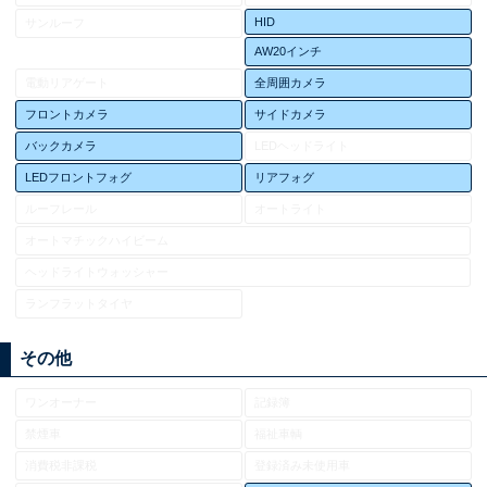
HID
サンルーフ
AW20インチ
電動リアゲート
全周囲カメラ
フロントカメラ
サイドカメラ
バックカメラ
LEDヘッドライト
LEDフロントフォグ
リアフォグ
ルーフレール
オートライト
オートマチックハイビーム
ヘッドライトウォッシャー
ランフラットタイヤ
その他
ワンオーナー
記録簿
禁煙車
福祉車輌
消費税非課税
登録済み未使用車