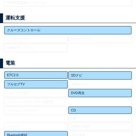
頸部衝撃緩和ヘッドレスト
運転支援
クルーズコントロール
パークアシスト
レーンアシスト
自動駐車システム
電装
ETC2.0
SDナビ
フルセグTV
後席モニタ
ブルーレイ再生
DVD再生
ミュージックプレイヤー接続可
CD
ミュージックサーバ
MD
カセット
USB入力端子
Bluetooth接続
100V電源