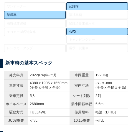
ワンオーナー
記録簿
禁煙車
福祉車輌
消費税非課税
登録済み未使用車
4WD
エコカー減税対象車
キャンピングカー
レンタカーアップ
展示・試乗車
新車時の基本スペック
発売年月
2022(R4)年 / 5月
車両重量
1920Kg
4380 x 1905 x 1650mm
- x - x -mm
車体寸法
室内寸法
(全長 x 全幅 x 全高)
(全長 x 全幅 x 全高)
乗車定員
5人
シート列数
2列
ホイルベース
2680mm
最小回転半径
5.5m
駆動方式
FULL4WD
使用燃料
軽油（D HB）
JC08燃費
km/L
10.15燃費
-km/L