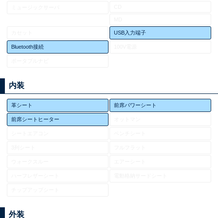
CD
ミュージックサーバ
MD
カセット
USB入力端子
Bluetooth接続
100V電源
ポータブルナビ
内装
革シート
前席パワーシート
前席シートヒーター
オットマン
シートエアコン
ベンチシート
3列シート
フルフラット
ウォークスルー
エアーシート
ハーフレザーシート
電動格納サードシート
チップアップシート
外装