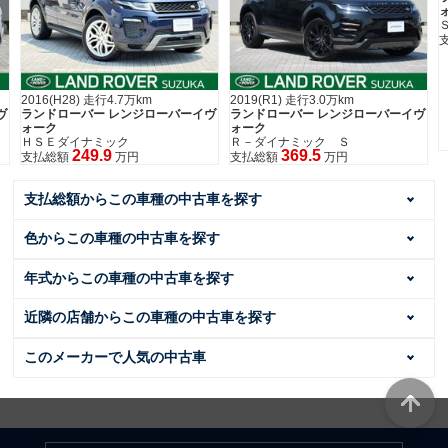
ＳＥ
359.9
支払総額
万円
2019(R1) 走行3.0万km
ーイヴ
ランドローバー レンジローバーイヴ
ォーク
Ｒ－ダイナミック Ｓ
369.5
支払総額
万円
支払総額からこの車種の中古車を探す
色からこの車種の中古車を探す
年式からこの車種の中古車を探す
近隣の店舗からこの車種の中古車を探す
このメーカーで人気の中古車