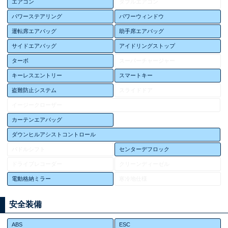
エアコン
ダブルエアコン
パワーステアリング
パワーウィンドウ
運転席エアバッグ
助手席エアバッグ
サイドエアバッグ
アイドリングストップ
ターボ
スーパーチャージャー
キーレスエントリー
スマートキー
盗難防止システム
スライドドア
イージークローザー
カーテンエアバッグ
ダウンヒルアシストコントロール
パドルシフト
センターデフロック
ドライブレコーダー
クリーンディーゼル
電動格納ミラー
寒冷地仕様
安全装備
ABS
ESC