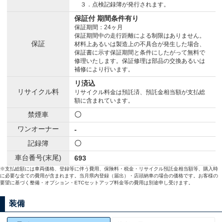
３．点検記録簿が発行されます。
保証付 期間条件有り
保証期間：24ヶ月
保証期間中の走行距離による制限はありません。
保証
材料上あるいは製造上の不具合が発生した場合、
保証書に示す保証期間と条件にしたがって無料で
修理いたします。保証修理は部品の交換あるいは
補修により行います。
リ済込
リサイクル料
リサイクル料金は預託済、預託金相当額が支払総
額に含まれています。
禁煙車
〇
ワンオーナー
-
記録簿
〇
車台番号(末尾)
693
※支払総額には車両価格、登録等に伴う費用、保険料・税金・リサイクル預託金相当額等、購入時
に必要な全ての費用が含まれます。当月県内登録（届出）・店頭納車の場合の価格です。お客様の
要望に基づく整備・オプション・ETCセットアップ料金等の費用は別途申し受けます。
装備