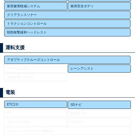
衝突被害軽減システム
衝突安全ボディ
クリアランスソナー
トラクションコントロール
頸部衝撃緩和ヘッドレスト
運転支援
アダプティブクルーズコントロール
パークアシスト
レーンアシスト
自動駐車システム
電装
ETC2.0
SDナビ
TV
後席モニタ
ブルーレイ再生
DVD再生
ミュージックプレイヤー接続可