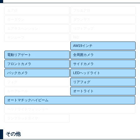
エアロ
フルエアロ
ローダウン
ダウンサス
エアサスペンション
リフトアップ
HID
サンルーフ
AW19インチ
電動リアゲート
全周囲カメラ
フロントカメラ
サイドカメラ
バックカメラ
LEDヘッドライト
フォグ
リアフォグ
ルーフレール
オートライト
オートマチックハイビーム
ヘッドライトウォッシャー
ランフラットタイヤ
その他