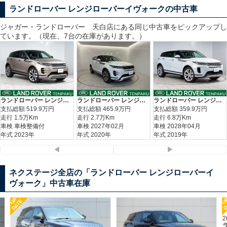
ランドローバー レンジローバーイヴォークの中古車
ジャガー・ランドローバー 天白
店にある同じ中古車をピックアップし
ています。（現在、7台の在庫があります。）
ランドローバー レンジローバーイヴォーク Ｒ－ダイナミック Ｓ Ｄ２００
ランドローバー レンジローバーイヴォーク Ｒ－ダイナミック ＨＳＥ
ランドローバー レンジローバーイヴォーク ＳＥ
支払総額
519.9
万円
支払総額
465.9
万円
支払総額
359.9
万円
走行 1.5万Km
走行 2.7万Km
走行 6.8万Km
車検 車検整備付
車検 2027年02月
車検 2028年04月
年式 2023年
年式 2020年
年式 2019年
◀
▶
ネクステージ全店の「ランドローバー レンジローバーイ
ヴォーク」中古車在庫
UP
DATE
2019(R1) 走行6.8万km
ランドローバー レンジローバーイ
ォーク