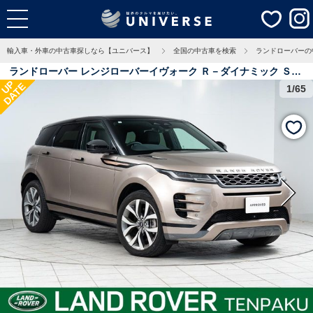
輸入車・外車の中古車探しなら【ユニバース】
全国の中古車を検索
ランドローバーの
ランドローバー レンジローバーイヴォーク Ｒ－ダイナミック Ｓ
UP
DATE
Ｄ２００ 認定中古車 ライトオイスターシート コントラストルーフ
1/65
ステアリングヒーター シートヒーター ２０インチＡＷ ＬＥＤヘッ
ドライト タッチプロデュオ 1.5万Km 愛知県