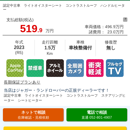
認定中古車 ライトオイスターシート コントラストルーフ ハンドルヒータ
ー
支払総額(税込)
?
519
車両価格：
496.9万円
.9
万円
諸費用：
23.0万円
年式
走行距離
車検
修復歴
2023
1.5万
車検整備付
無し
(R5)
Km
長期保証プランあり
当店はジャガー・ランドローバーの正規ディーラーです！
認定中古車 ライトオイスターシート コントラストルーフ ステアリングヒ
ーター シートヒーター
ネットで相談
電話で相談
在庫確認・見積依頼
直通 052-801-4907