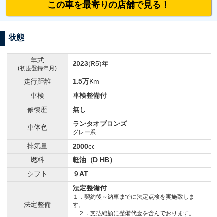
この車を最寄りの店舗で見る！
状態
年式
2023
(R5)年
(初度登録年月)
走行距離
1.5万
Km
車検
車検整備付
修復歴
無し
ランタオブロンズ
車体色
グレー系
排気量
2000
cc
燃料
軽油（D HB）
シフト
９AT
法定整備付
１．契約後～納車までに法定点検を実施致しま
法定整備
す。
２．支払総額に整備代金を含んでおります。