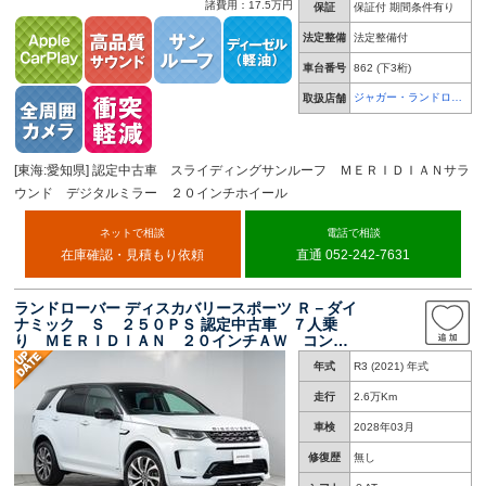
諸費用：17.5万円
保証
保証付 期間条件有り
法定整備
法定整備付
車台番号
862
(下3桁)
ジャガー・ランドロー
取扱店舗
バー 名古屋中央
[東海:愛知県] 認定中古車 スライディングサンルーフ ＭＥＲＩＤＩＡＮサラ
ウンド デジタルミラー ２０インチホイール
ネットで相談
電話で相談
在庫確認・見積もり依頼
直通 052-242-7631
ランドローバー ディスカバリースポーツ Ｒ－ダイ
ナミック Ｓ ２５０ＰＳ 認定中古車 ７人乗
り ＭＥＲＩＤＩＡＮ ２０インチＡＷ コント
ラストルーフ ガラスルーフ クイックアンドゴ
年式
R3 (2021) 年式
ー ＬＥＤヘッドライト シートヒーター アッ
プルカープレイ アンドロイドオート
走行
2.6万Km
車検
2028年03月
修復歴
無し