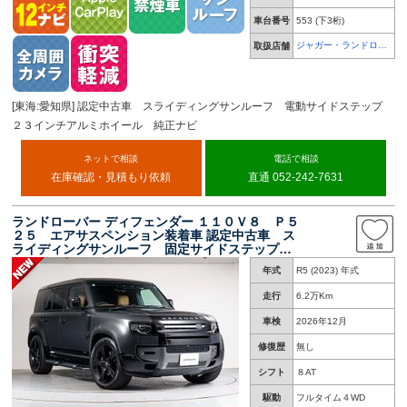
車台番号
553
(下3桁)
ジャガー・ランドロー
取扱店舗
バー 名古屋中央
[東海:愛知県] 認定中古車 スライディングサンルーフ 電動サイドステップ
２３インチアルミホイール 純正ナビ
ネットで相談
電話で相談
在庫確認・見積もり依頼
直通 052-242-7631
ランドローバー ディフェンダー １１０Ｖ８ Ｐ５
２５ エアサスペンション装着車 認定中古車 ス
ライディングサンルーフ 固定サイドステップ
２２インチアルミホイール ＥＴＣ２．０ エア
年式
R5 (2023) 年式
サスペンション デジテルインナーミラー アッ
プルカープレイ ヘッドアップディスプレイ
走行
6.2万Km
車検
2026年12月
修復歴
無し
シフト
８AT
駆動
フルタイム４WD