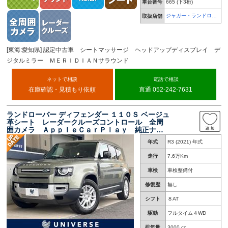
車台番号
665
(下3桁)
ジャガー・ランドロー
取扱店舗
バー 名古屋中央
[東海:愛知県] 認定中古車 シートマッサージ ヘッドアップディスプレイ デ
ジタルミラー ＭＥＲＩＤＩＡＮサラウンド
ネットで相談
電話で相談
在庫確認・見積もり依頼
直通 052-242-7631
ランドローバー ディフェンダー １１０Ｓ ベージュ
革シート レーダークルーズコントロール 全周
囲カメラ ＡｐｐｌｅＣａｒＰｌａｙ 純正ナ
ビ 前席シートヒーター ブラインドスポット
年式
R3 (2021) 年式
レーンキープアシスト ＬＥＤヘッドライト Ｅ
ＴＣ車載器 禁煙車
走行
7.6万Km
車検
車検整備付
修復歴
無し
シフト
８AT
駆動
フルタイム４WD
排気量
3000 cc