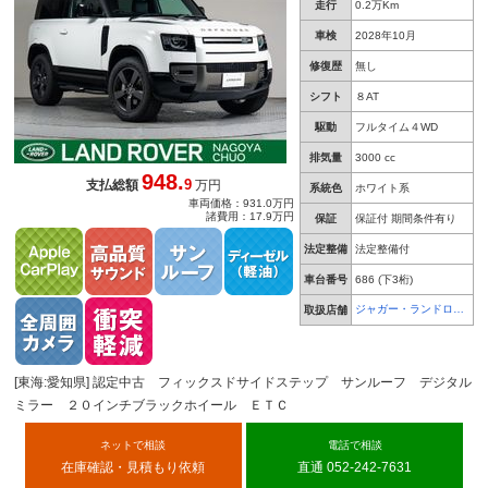
走行
0.2万Km
車検
2028年10月
修復歴
無し
シフト
８AT
駆動
フルタイム４WD
排気量
3000 cc
948.
9
支払総額
万円
系統色
ホワイト系
車両価格：931.0万円
諸費用：17.9万円
保証
保証付 期間条件有り
法定整備
法定整備付
車台番号
686
(下3桁)
ジャガー・ランドロー
取扱店舗
バー 名古屋中央
[東海:愛知県] 認定中古 フィックスドサイドステップ サンルーフ デジタル
ミラー ２０インチブラックホイール ＥＴＣ
ネットで相談
電話で相談
在庫確認・見積もり依頼
直通 052-242-7631