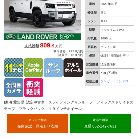
車検
2027年02月
修復歴
無し
シフト
８AT
駆動
フルタイム４WD
排気量
3000 cc
809.
9
支払総額
万円
系統色
ホワイト系
車両価格：793.0万円
諸費用：16.9万円
保証
保証付 期間条件有り
法定整備
法定整備付
車台番号
718
(下3桁)
ジャガー・ランドロー
取扱店舗
バー 名古屋中央
[東海:愛知県] 認定中古車 スライディングサンルーフ フィックスドサイドス
テップ ブラックパック １９インチホイール
ネットで相談
電話で相談
在庫確認・見積もり依頼
直通 052-242-7631