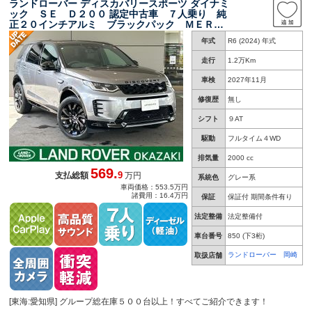
ランドローバー ディスカバリースポーツ ダイナミ
ック ＳＥ Ｄ２００ 認定中古車 ７人乗り 純
正２０インチアルミ ブラックパック ＭＥＲＩ
ＤＩＡＮ デジタルインナーミラー メモリ付き
年式
R6 (2024) 年式
パワーシート ３Ｄサラウンドカメラ パワーテ
ールゲート アダプティブクルーズコントロール
走行
1.2万Km
車検
2027年11月
修復歴
無し
シフト
９AT
駆動
フルタイム４WD
排気量
2000 cc
569.
9
支払総額
万円
系統色
グレー系
車両価格：553.5万円
諸費用：16.4万円
保証
保証付 期間条件有り
法定整備
法定整備付
車台番号
850
(下3桁)
ランドローバー 岡崎
取扱店舗
[東海:愛知県] グループ総在庫５００台以上！すべてご紹介できます！