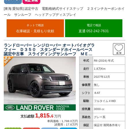
[東海:愛知県] 認定中古 電動格納式サイドステップ ２３インチカーボンホイ
ール サンルーフ ヘッドアップディスプレイ
ネットで相談
電話で相談
在庫確認・見積もり依頼
直通 052-242-7631
ランドローバー レンジローバー オートバイオグラ
フィー Ｄ３５０ スタンダードホイールベース
認定中古車 スライディングサンルーフ ＭＥＲ
ＩＤＩＡＮシグネチャーサウンド 電動格納式サ
年式
R6 (2024) 年式
イドステップ ヘッドアップディスプレイ ２３
インチブラックホイール シートマッサージ ア
走行
1.8万Km
ンビエントライト
車検
2027年12月
修復歴
無し
シフト
８AT
駆動
フルタイム４WD
排気量
3000 cc
1,815.
6
支払総額
万円
系統色
グレー系
車両価格：1,798.0万円
諸費用：17.6万円
保証
保証付 期間条件有り