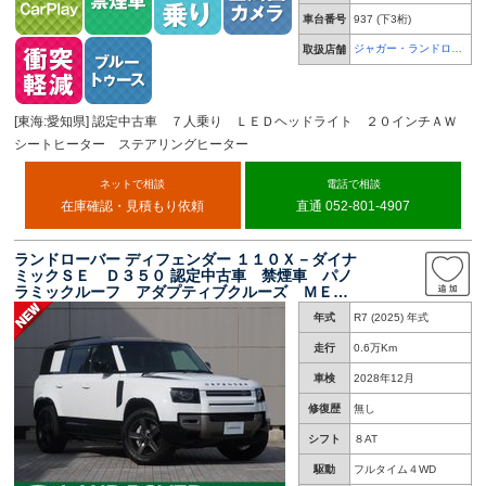
車台番号
937
(下3桁)
ジャガー・ランドロー
取扱店舗
バー 天白
[東海:愛知県] 認定中古車 ７人乗り ＬＥＤヘッドライト ２０インチＡＷ
シートヒーター ステアリングヒーター
ネットで相談
電話で相談
在庫確認・見積もり依頼
直通 052-801-4907
ランドローバー ディフェンダー １１０Ｘ－ダイナ
ミックＳＥ Ｄ３５０ 認定中古車 禁煙車 パノ
ラミックルーフ アダプティブクルーズ ＭＥＲ
ＩＤＩＡＮ シートヒーター 全周囲カメラ ア
年式
R7 (2025) 年式
ダプティブダイナミクス 衝突軽減システム ブ
ラインドスポットモニター
走行
0.6万Km
車検
2028年12月
修復歴
無し
シフト
８AT
駆動
フルタイム４WD