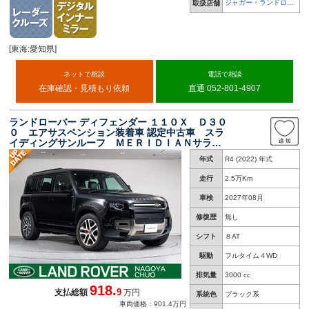
ジャガー・ランドロー
取扱店舗
バー 天白
[東海:愛知県]
ネットで相談
電話で相談
在庫確認・見積もり依頼
直通 052-801-4907
ランドローバー ディフェンダー １１０Ｘ Ｄ３０
０ エアサスペンション装着車 認定中古車 スラ
イディングサンルーフ ＭＥＲＩＤＩＡＮサラウ
ンド デジタルミラー ２０インチホイール ア
年式
R4 (2022) 年式
ダプティブクルーズコントロール ３Ｄサラウン
ドカメラ ＴＦＴメーター ヘッドアップディス
走行
2.5万Km
プレイ
車検
2027年08月
修復歴
無し
シフト
８AT
駆動
フルタイム４WD
排気量
3000 cc
918.
9
支払総額
万円
系統色
ブラック系
車両価格：901.4万円