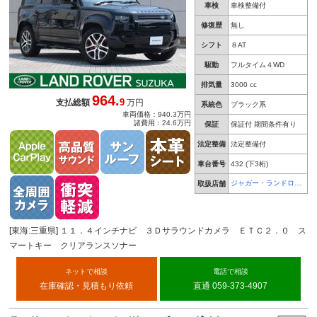
車検
車検整備付
修復歴
無し
シフト
８AT
駆動
フルタイム４WD
排気量
3000 cc
964.
9
支払総額
万円
系統色
ブラック系
車両価格：940.3万円
諸費用：24.6万円
保証
保証付 期間条件有り
法定整備
法定整備付
車台番号
432
(下3桁)
ジャガー・ランドロー
取扱店舗
バー 鈴鹿
[東海:三重県] １１．４インチナビ ３Ｄサラウンドカメラ ＥＴＣ２．０ ス
マートキー クリアランスソナー
ネットで相談
電話で相談
在庫確認・見積もり依頼
直通 059-373-4907