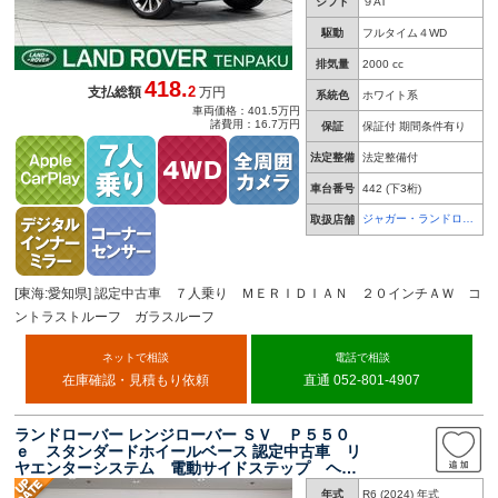
シフト
９AT
駆動
フルタイム４WD
排気量
2000 cc
418.
2
支払総額
万円
系統色
ホワイト系
車両価格：401.5万円
諸費用：16.7万円
保証
保証付 期間条件有り
法定整備
法定整備付
車台番号
442
(下3桁)
ジャガー・ランドロー
取扱店舗
バー 天白
[東海:愛知県] 認定中古車 ７人乗り ＭＥＲＩＤＩＡＮ ２０インチＡＷ コ
ントラストルーフ ガラスルーフ
ネットで相談
電話で相談
在庫確認・見積もり依頼
直通 052-801-4907
ランドローバー レンジローバー ＳＶ Ｐ５５０
ｅ スタンダードホイールベース 認定中古車 リ
ヤエンターシステム 電動サイドステップ ヘッ
ドアップディスプレイ 前後シートマッサージ
年式
R6 (2024) 年式