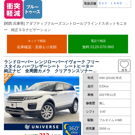
ＳＵＶ ＬＡＮＤ 神
取扱店舗
戸
[関西:兵庫県] アダプティブクルーズコントロールブラインドスポットモニタ
ー 純正ＳＤナビゲーション
ネットで相談
電話で相談
在庫確認・見積もり依頼
無料 0120-070-960
ランドローバー レンジローバーイヴォーク フリー
スタイル ハーフレザーシート シートヒーター
純正ナビ 全周囲カメラ クリアランスソナー
電動リア 純正１８インチアルミ Ｍｅｒｉｄｉ
年式
H30 (2018) 年式
ａｎスピーカー レーンアシスト 禁煙車 ＥＴ
Ｃ キーレス ４ＷＤ
走行
5万Km
車検
2027年11月
修復歴
無し
シフト
９AT
駆動
フルタイム４WD
排気量
2000 cc