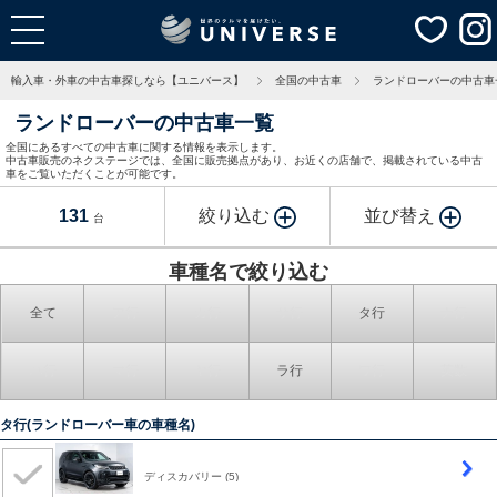
輸入車・外車の中古車探しなら【ユニバース】
全国の中古車
ランドローバーの中古車
ランドローバーの中古車一覧
全国にあるすべての中古車に関する情報を表示します。
中古車販売のネクステージでは、全国に販売拠点があり、お近くの店舗で、掲載されている中古
車をご覧いただくことが可能です。
131
絞り込む
並び替え
台
車種名で絞り込む
全て
ア行
カ行
サ行
タ行
ナ行
ハ行
マ行
ヤ行
ラ行
ワ行
英数
タ行(ランドローバー車の車種名)
ディスカバリー
(5)