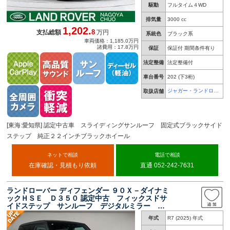
駆動
フルタイム４WD
排気量
3000 cc
1,202.
8
支払総額
万円
系統色
ブラック系
車両価格：1,185.0万円
諸費用：17.8万円
保証
保証付 期間条件有り
法定整備
法定整備付
車台番号
202
(下3桁)
ジャガー・ランドロー
取扱店舗
バー 名古屋中央
[東海:愛知県] 認定中古車 スライディングサンルーフ 固定式ブラックサイド
ステップ 純正２２インチブラックホイール
ネットで相談
電話で相談
在庫確認・見積もり依頼
直通 052-242-7631
ランドローバー ディフェンダー ９０Ｘ－ダイナミ
ックＨＳＥ Ｄ３５０ 認定中古 フィックスドサ
イドステップ サンルーフ デジタルミラー ２
０インチブラックホイール ＥＴＣ ＭＥＲＩＤ
年式
R7 (2025) 年式
ＩＡＮサウンドシステム シートクーラー＆ヒー
ター アダプティブクルーズコントロール