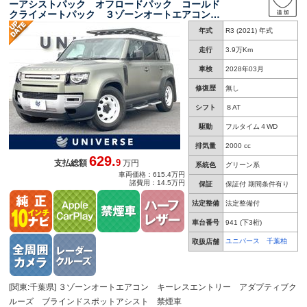
ーアシストパック オフロードパック コールド
クライメートパック ３ゾーンオートエアコン
キーレスエントリー アダプティブクルーズ ブ
年式
R3 (2021) 年式
ラインドスポットアシスト ステアリングヒータ
ー 禁煙
走行
3.9万Km
車検
2028年03月
修復歴
無し
シフト
８AT
駆動
フルタイム４WD
排気量
2000 cc
629.
9
支払総額
万円
系統色
グリーン系
車両価格：615.4万円
諸費用：14.5万円
保証
保証付 期間条件有り
法定整備
法定整備付
車台番号
941
(下3桁)
ユニバース 千葉柏
取扱店舗
[関東:千葉県] ３ゾーンオートエアコン キーレスエントリー アダプティブク
ルーズ ブラインドスポットアシスト 禁煙車