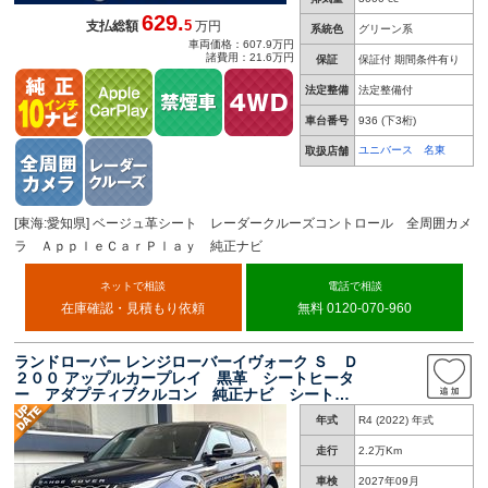
629.
5
支払総額
万円
系統色
グリーン系
車両価格：607.9万円
諸費用：21.6万円
保証
保証付 期間条件有り
法定整備
法定整備付
車台番号
936
(下3桁)
ユニバース 名東
取扱店舗
[東海:愛知県] ベージュ革シート レーダークルーズコントロール 全周囲カメ
ラ ＡｐｐｌｅＣａｒＰｌａｙ 純正ナビ
ネットで相談
電話で相談
在庫確認・見積もり依頼
無料 0120-070-960
ランドローバー レンジローバーイヴォーク Ｓ Ｄ
２００ アップルカープレイ 黒革 シートヒータ
ー アダプティブクルコン 純正ナビ シートヒ
ーター 禁煙車 ＬＥＤヘッドライト 全周囲カ
年式
R4 (2022) 年式
メラ スマートキー クリアランスソナー Ｂｌ
ｕｅｔｏｏｔ ＥＴＣ
走行
2.2万Km
車検
2027年09月