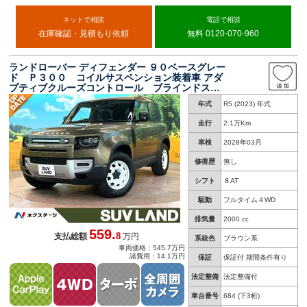
ネットで相談
電話で相談
在庫確認・見積もり依頼
無料 0120-070-960
ランドローバー ディフェンダー ９０ベースグレー
ド Ｐ３００ コイルサスペンション装着車 アダ
プティブクルーズコントロール ブラインドスポ
ットモニター 純正ＳＤナビゲーションシステ
年式
R5 (2023) 年式
ム ３６０°サラウンドカメラ 左右独立式エアコ
ン ＥＴＣ２．０ スマートキー＆プッシュ
走行
2.1万Km
車検
2028年03月
修復歴
無し
シフト
８AT
駆動
フルタイム４WD
排気量
2000 cc
559.
8
支払総額
万円
系統色
ブラウン系
車両価格：545.7万円
諸費用：14.1万円
保証
保証付 期間条件有り
法定整備
法定整備付
車台番号
684
(下3桁)