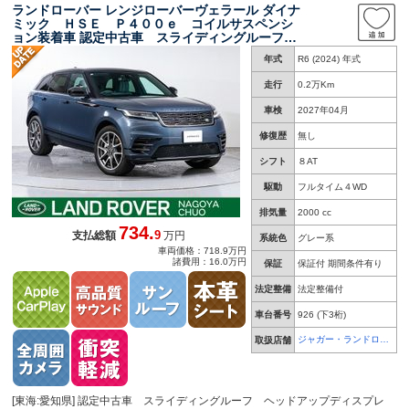
ランドローバー レンジローバーヴェラール ダイナ
ミック ＨＳＥ Ｐ４００ｅ コイルサスペンシ
ョン装着車 認定中古車 スライディングルーフ
ヘッドアップディスプレイ 前席シートクーラー
年式
R6 (2024) 年式
＆全席シートヒーター リアシート電動リクライ
ニング ワイヤレスデバイスチャージング コン
走行
0.2万Km
フィギュラブルアンビクス 衝突軽減
車検
2027年04月
修復歴
無し
シフト
８AT
駆動
フルタイム４WD
排気量
2000 cc
734.
9
支払総額
万円
系統色
グレー系
車両価格：718.9万円
諸費用：16.0万円
保証
保証付 期間条件有り
法定整備
法定整備付
車台番号
926
(下3桁)
ジャガー・ランドロー
取扱店舗
バー 名古屋中央
[東海:愛知県] 認定中古車 スライディングルーフ ヘッドアップディスプレ