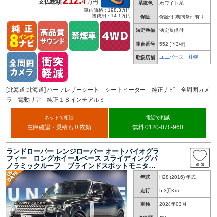
212.
4
支払総額
万円
系統色
ホワイト系
車両価格：198.3万円
諸費用：14.1万円
保証
保証付 期間条件有り
法定整備
法定整備付
車台番号
552
(下3桁)
ユニバース 札幌
取扱店舗
[北海道:北海道] ハーフレザーシート シートヒーター 純正ナビ 全周囲カメ
ラ 電動リア 純正１８インチアルミ
ネットで相談
電話で相談
在庫確認・見積もり依頼
無料 0120-070-960
ランドローバー レンジローバー オートバイオグラ
フィー ロングホイールベース スライディングパ
ノラミックルーフ ブラインドスポットモニタ
ー 赤革シート 全席シートヒーター＆ベンチレ
年式
H28 (2016) 年式
ーション ＭＥＲＩＤＩＡＮ製サラウンドサウン
ドシステム アダプティブクルーズコントロー
走行
5.3万Km
ル ＥＴＣ
車検
2028年03月