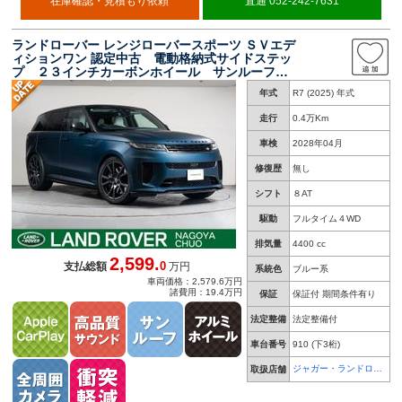
在庫確認・見積もり依頼
直通 052-242-7631
ランドローバー レンジローバースポーツ ＳＶエデ
ィションワン 認定中古 電動格納式サイドステッ
プ ２３インチカーボンホイール サンルーフ
ヘッドアップディスプレイ ＭＥＲＩＤＩＡＮシ
年式
R7 (2025) 年式
グネチャーサウンド シートマッサージ アンビ
エントライト デジタルルームミラー
走行
0.4万Km
車検
2028年04月
修復歴
無し
シフト
８AT
駆動
フルタイム４WD
排気量
4400 cc
2,599.
0
支払総額
万円
系統色
ブルー系
車両価格：2,579.6万円
諸費用：19.4万円
保証
保証付 期間条件有り
法定整備
法定整備付
車台番号
910
(下3桁)
ジャガー・ランドロー
取扱店舗
バー 名古屋中央