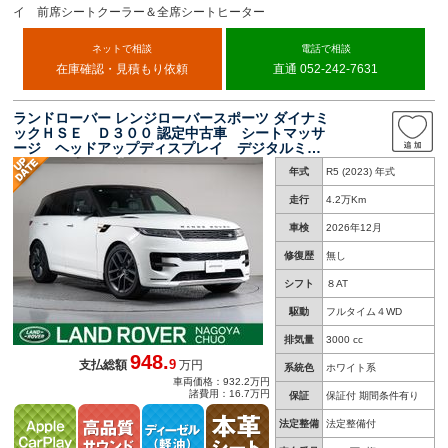
イ 前席シートクーラー＆全席シートヒーター
ネットで相談
電話で相談
在庫確認・見積もり依頼
直通 052-242-7631
ランドローバー レンジローバースポーツ ダイナミ
ックＨＳＥ Ｄ３００ 認定中古車 シートマッサ
ージ ヘッドアップディスプレイ デジタルミラ
ー ＭＥＲＩＤＩＡＮサラウンド ２２インチサ
年式
R5 (2023) 年式
テンダークホイール パドルシフト アンビエン
トライト エアサスペンション 全周囲カメラ
走行
4.2万Km
車検
2026年12月
修復歴
無し
シフト
８AT
駆動
フルタイム４WD
排気量
3000 cc
948.
9
支払総額
万円
系統色
ホワイト系
車両価格：932.2万円
諸費用：16.7万円
保証
保証付 期間条件有り
法定整備
法定整備付