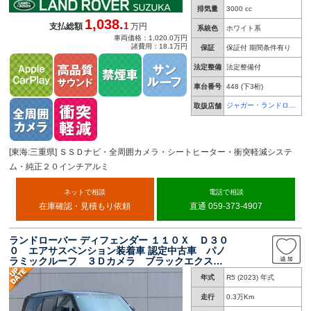
排気量
3000 cc
1,038.
1
支払総額
万円
系統色
ホワイト系
車両価格：1,020.0万円
諸費用：18.1万円
保証
保証付 期間条件有り
法定整備
法定整備付
車台番号
448
(下3桁)
ジャガー・ランドロー
取扱店舗
バー 鈴鹿
[東海:三重県] ＳＳＤナビ・全周囲カメラ・シートヒーター・衝突軽減システ
ム・純正２０インチアルミ
ネットで相談
電話で相談
在庫確認・見積もり依頼
直通 059-373-4907
ランドローバー ディフェンダー １１０Ｘ Ｄ３０
０ エアサスペンション装着車 認定中古車 パノ
ラミックルーフ ３Ｄカメラ ブラックエクステ
リアパック シートヒーター＆クーラー デジタ
年式
R5 (2023) 年式
ルミラー 純正２０インチアルミ ＭＥＲＩＤＩ
ＡＮサラウンド メモリー付パワーシート
走行
0.3万Km