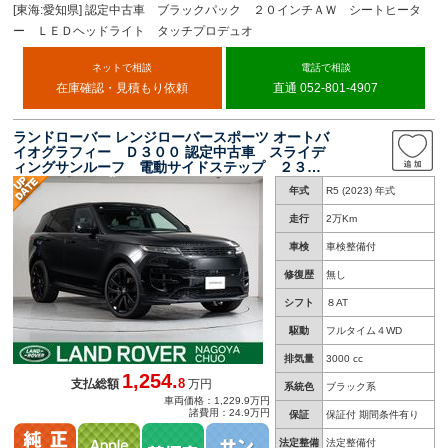
[東海:愛知県] 認定中古車 ブラックパック ２０インチＡＷ シートヒータ
ー ＬＥＤヘッドライト タッチプロデュオ
ネットで相談
電話で相談
在庫確認・見積もり依頼
直通 052-801-4907
ランドローバー レンジローバースポーツ オートバ
イオグラフィー Ｄ３００ 認定中古車 スライデ
ィングサンルーフ 電動サイドステップ ２３イ
ンチアルミホイール アダプティブクルーズコン
年式
R5 (2023) 年式
トロール 禁煙車 純正ナビ ＥＴＣ２．０ ア
ップルカープレイ
走行
2万Km
車検
車検整備付
修復歴
無し
シフト
８AT
駆動
フルタイム４WD
排気量
3000 cc
1,254.
8
支払総額
万円
系統色
ブラック系
車両価格：1,229.9万円
諸費用：24.9万円
保証
保証付 期間条件有り
法定整備
法定整備付