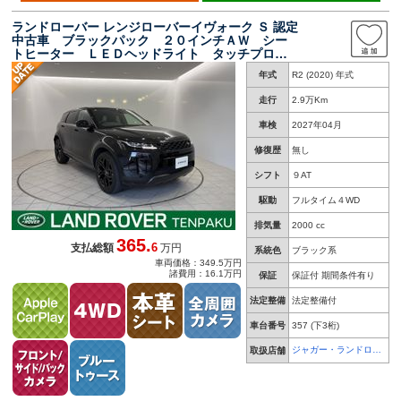
ランドローバー レンジローバーイヴォーク Ｓ 認定
中古車 ブラックパック ２０インチＡＷ シー
トヒーター ＬＥＤヘッドライト タッチプロデ
ュオ イオン空気清浄テクノロジー 電動テール
年式
R2 (2020) 年式
ゲート アップルカープレイ アンドロイドオー
ト
走行
2.9万Km
車検
2027年04月
修復歴
無し
シフト
９AT
駆動
フルタイム４WD
排気量
2000 cc
365.
6
支払総額
万円
系統色
ブラック系
車両価格：349.5万円
諸費用：16.1万円
保証
保証付 期間条件有り
法定整備
法定整備付
車台番号
357
(下3桁)
ジャガー・ランドロー
取扱店舗
バー 天白