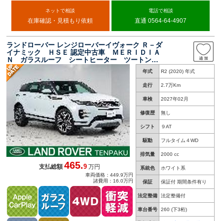
ネットで相談
電話で相談
在庫確認・見積もり依頼
直通 0564-64-4907
ランドローバー レンジローバーイヴォーク Ｒ－ダ
イナミック ＨＳＥ 認定中古車 ＭＥＲＩＤＩＡ
Ｎ ガラスルーフ シートヒーター ツートンレ
ザー ２０インチＡＷ
年式
R2 (2020) 年式
走行
2.7万Km
車検
2027年02月
修復歴
無し
シフト
９AT
駆動
フルタイム４WD
排気量
2000 cc
465.
9
支払総額
万円
系統色
ホワイト系
車両価格：449.9万円
諸費用：16.0万円
保証
保証付 期間条件有り
法定整備
法定整備付
車台番号
260
(下3桁)