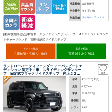
法定整備
法定整備付
車台番号
783
(下3桁)
ジャガー・ランドロー
取扱店舗
バー 名古屋中央
[東海:愛知県] 認定中古車 スライディングサンルーフ ＭＥＲＩＤＩＡＮシグ
ネチャーサウンド 電動格納式サイドステップ
ネットで相談
電話で相談
在庫確認・見積もり依頼
直通 052-242-7631
ランドローバー ディフェンダー アーバンビートエ
ディション 認定中古車 スライディングサンルー
フ 固定式ブラックサイドステップ 純正２２イ
ンチブラックホイール ブラックエクステリアパ
年式
R7 (2025) 年式
ック ＭＥＲＩＤＩＡＮサウンドシステム シー
トクーラー＆ヒーター ＥＴＣ２．０
走行
0.3万Km
車検
2028年07月
修復歴
無し
シフト
８AT