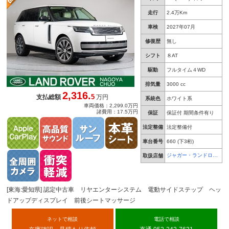
ＭＥＲＩＤＩＡＮシグネチャーサウンド デジタ
ルミラー ２２インチホイール アンビエントラ
走行
2.4万Km
イト
車検
2027年07月
修復歴
無し
シフト
８AT
駆動
フルタイム４WD
排気量
3000 cc
2,316.
5
支払総額
万円
系統色
ホワイト系
車両価格：2,299.0万円
諸費用：17.5万円
保証
保証付 期間条件有り
法定整備
法定整備付
車台番号
660
(下3桁)
ジャガー・ランドロー
取扱店舗
バー 名古屋中央
[東海:愛知県] 認定中古車 リヤエンターシステム 電動サイドステップ ヘッ
ドアップディスプレイ 前後シートマッサージ
ネットで相談
電話で相談