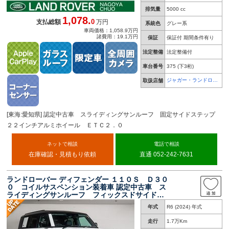
排気量
5000 cc
1,078.
0
支払総額
万円
系統色
グレー系
車両価格：1,058.9万円
諸費用：19.1万円
保証
保証付 期間条件有り
法定整備
法定整備付
車台番号
375
(下3桁)
ジャガー・ランドロー
取扱店舗
バー 名古屋中央
[東海:愛知県] 認定中古車 スライディングサンルーフ 固定サイドステップ
２２インチアルミホイール ＥＴＣ２．０
ネットで相談
電話で相談
在庫確認・見積もり依頼
直通 052-242-7631
ランドローバー ディフェンダー １１０Ｓ Ｄ３０
０ コイルサスペンション装着車 認定中古車 ス
ライディングサンルーフ フィックスドサイドス
テップ ブラックパック １９インチホイール
年式
R6 (2024) 年式
アダプティブクルーズコントロール 純正ナビ
ミ電動シート ＥＴＣ２．０
走行
1.7万Km