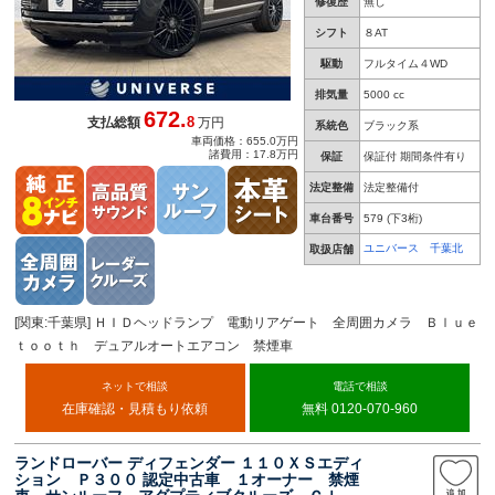
修復歴
無し
シフト
８AT
駆動
フルタイム４WD
排気量
5000 cc
672.
8
支払総額
万円
系統色
ブラック系
車両価格：655.0万円
諸費用：17.8万円
保証
保証付 期間条件有り
法定整備
法定整備付
車台番号
579
(下3桁)
ユニバース 千葉北
取扱店舗
[関東:千葉県] ＨＩＤヘッドランプ 電動リアゲート 全周囲カメラ Ｂｌｕｅ
ｔｏｏｔｈ デュアルオートエアコン 禁煙車
ネットで相談
電話で相談
在庫確認・見積もり依頼
無料 0120-070-960
ランドローバー ディフェンダー １１０ＸＳエディ
ション Ｐ３００ 認定中古車 １オーナー 禁煙