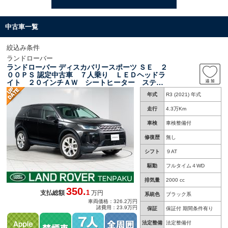
中古車一覧
絞込み条件
ランドローバー
ランドローバー ディスカバリースポーツ ＳＥ ２
００ＰＳ 認定中古車 ７人乗り ＬＥＤヘッドラ
イト ２０インチＡＷ シートヒーター ステア
リングヒーター
年式
R3 (2021) 年式
走行
4.3万Km
車検
車検整備付
修復歴
無し
シフト
９AT
駆動
フルタイム４WD
排気量
2000 cc
350.
1
支払総額
万円
系統色
ブラック系
車両価格：326.2万円
諸費用：23.9万円
保証
保証付 期間条件有り
法定整備
法定整備付