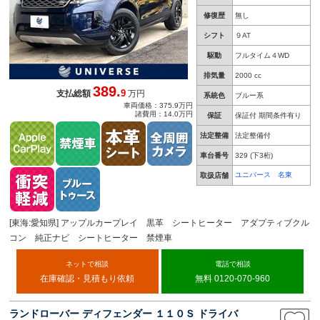
修復歴
無し
シフト
９AT
駆動
フルタイム４WD
排気量
2000 cc
389.
9
支払総額
万円
系統色
ブルー系
車両価格：375.9万円
諸費用：14.0万円
保証
保証付 期間条件有り
法定整備
法定整備付
車台番号
329
(下3桁)
ユニバース 名東
取扱店舗
[東海:愛知県] アップルカープレイ 黒革 シートヒーター アダプティブクル
コン 純正ナビ シートヒーター 禁煙車
ネットで相談
電話で相談
在庫確認・見積もり依頼
無料 0120-070-960
ランドローバー ディフェンダー １１０Ｓ ドライバ