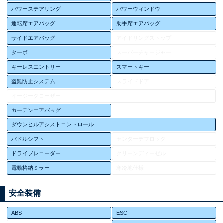
パワーステアリング
パワーウィンドウ
運転席エアバッグ
助手席エアバッグ
サイドエアバッグ
アイドリングストップ
ターボ
スーパーチャージャー
キーレスエントリー
スマートキー
盗難防止システム
スライドドア
イージークローザー
カーテンエアバッグ
ダウンヒルアシストコントロール
パドルシフト
センターデフロック
ドライブレコーダー
クリーンディーゼル
電動格納ミラー
寒冷地仕様
安全装備
ABS
ESC