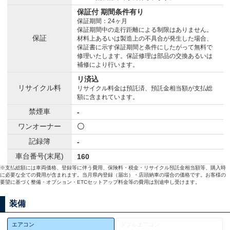
保証付 期間条件有り
保証期間：24ヶ月
保証期間中の走行距離による制限はありません。
保証
材料上あるいは製造上の不具合が発生した場合、
保証書に示す保証期間と条件にしたがって無料で
修理いたします。保証修理は部品の交換あるいは
補修により行います。
リ済込
リサイクル料
リサイクル料金は預託済、預託金相当額が支払総
額に含まれています。
禁煙車
-
ワンオーナー
〇
記録簿
-
車台番号(末尾)
160
※支払総額には車両価格、登録等に伴う費用、保険料・税金・リサイクル預託金相当額等、購入時
に必要な全ての費用が含まれます。当月県内登録（届出）・店頭納車の場合の価格です。お客様の
要望に基づく整備・オプション・ETCセットアップ料金等の費用は別途申し受けます。
装備
エアコン
ダブルエアコン