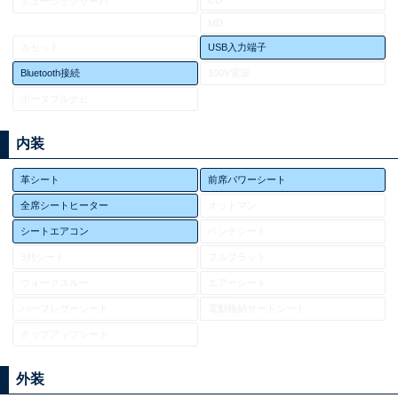
ミュージックサーバ
MD
カセット
USB入力端子
Bluetooth接続
100V電源
ポータブルナビ
内装
革シート
前席パワーシート
全席シートヒーター
オットマン
シートエアコン
ベンチシート
3列シート
フルフラット
ウォークスルー
エアーシート
ハーフレザーシート
電動格納サードシート
チップアップシート
外装