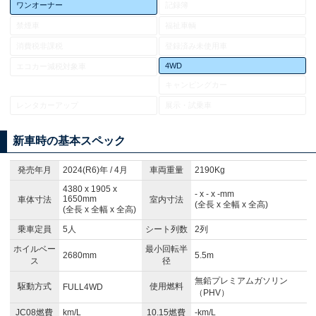
ワンオーナー
記録簿
禁煙車
福祉車輌
消費税非課税
登録済み未使用車
4WD
エコカー減税対象車
キャンピングカー
レンタカーアップ
展示・試乗車
新車時の基本スペック
発売年月
2024(R6)年 / 4月
車両重量
2190Kg
4380 x 1905 x
- x - x -mm
1650mm
車体寸法
室内寸法
(全長 x 全幅 x 全高)
(全長 x 全幅 x 全高)
乗車定員
5人
シート列数
2列
ホイルベー
最小回転半
2680mm
5.5m
ス
径
無鉛プレミアムガソリン
駆動方式
使用燃料
FULL4WD
（PHV）
JC08燃費
km/L
10.15燃費
-km/L