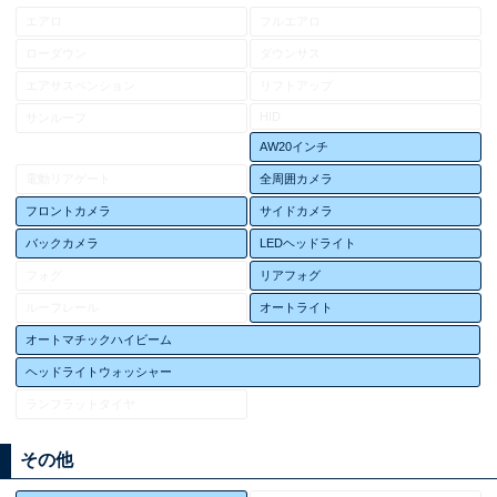
エアロ
フルエアロ
ローダウン
ダウンサス
エアサスペンション
リフトアップ
HID
サンルーフ
AW20インチ
電動リアゲート
全周囲カメラ
フロントカメラ
サイドカメラ
バックカメラ
LEDヘッドライト
フォグ
リアフォグ
ルーフレール
オートライト
オートマチックハイビーム
ヘッドライトウォッシャー
ランフラットタイヤ
その他