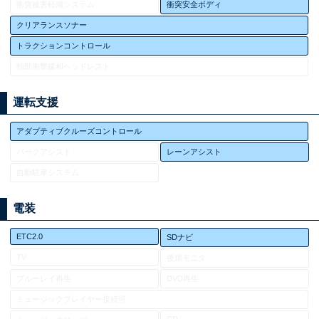
衝突被害軽減システム
衝突安全ボディ
クリアランスソナー
トラクションコントロール
頸部衝撃緩和ヘッドレスト
運転支援
アダプティブクルーズコントロール
パークアシスト
レーンアシスト
自動駐車システム
電装
ETC2.0
SDナビ
TV
後席モニタ
ブルーレイ再生
DVD再生
ミュージックプレイヤー接続可
CD