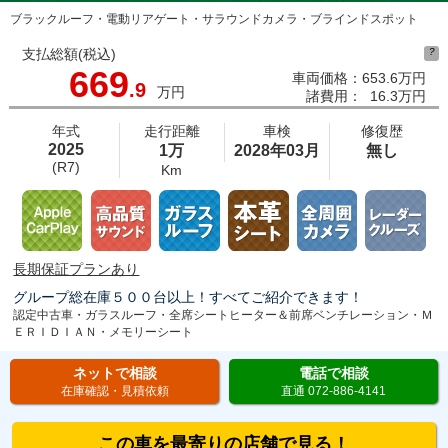
ブラックルーフ・電動リアゲート・サラウンドカメラ・ブラインドスポット
支払総額(税込)
?
669
車両価格：
653.6万円
.9
万円
諸費用：
16.3万円
年式
走行距離
車検
修復歴
2025
1万
2028年03月
無し
(R7)
Km
長期保証プランあり
グループ総在庫５００台以上！すべてご紹介できます！
認定中古車・ガラスルーフ・全席シートヒーター＆前席ベンチレーション・Ｍ
ＥＲＩＤＩＡＮ・メモリーシート
ネットで相談
電話で相談
在庫確認・見積依頼
直通 072-886-4141
この車を最寄りの店舗で見る！