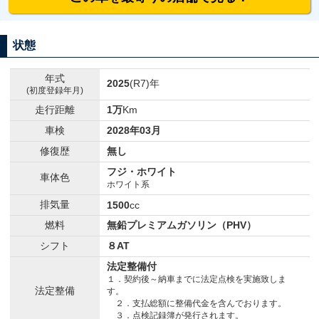
状態
年式
2025
(R7)年
(初度登録年月)
走行距離
1万
Km
車検
2028年03月
修復歴
無し
フジ・ホワイト
車体色
ホワイト系
排気量
1500
cc
燃料
無鉛プレミアムガソリン（PHV）
シフト
８AT
法定整備付
１．契約後～納車までに法定点検を実施致しま
法定整備
す。
２．支払総額に整備代金を含んでおります。
３．点検記録簿が発行されます。