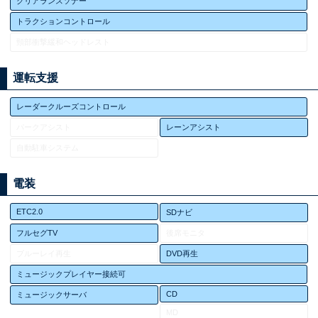
クリアランスソナー
トラクションコントロール
頸部衝撃緩和ヘッドレスト
運転支援
レーダークルーズコントロール
パークアシスト
レーンアシスト
自動駐車システム
電装
ETC2.0
SDナビ
フルセグTV
後席モニタ
ブルーレイ再生
DVD再生
ミュージックプレイヤー接続可
CD
ミュージックサーバ
MD