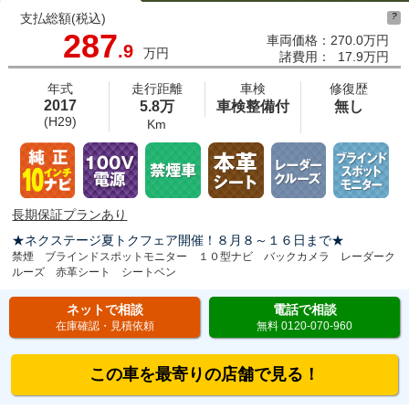
支払総額(税込)
?
287
車両価格：
270.0万円
.9
万円
諸費用：
17.9万円
年式
走行距離
車検
修復歴
2017
5.8万
車検整備付
無し
(H29)
Km
長期保証プランあり
★ネクステージ夏トクフェア開催！８月８～１６日まで★
禁煙 ブラインドスポットモニター １０型ナビ バックカメラ レーダーク
ルーズ 赤革シート シートベン
ネットで相談
電話で相談
在庫確認・見積依頼
無料 0120-070-960
この車を最寄りの店舗で見る！