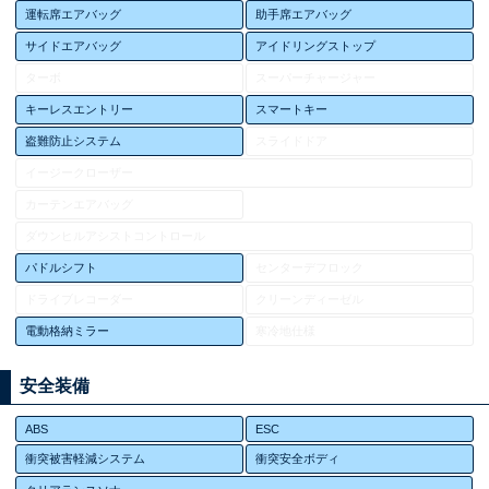
運転席エアバッグ
助手席エアバッグ
サイドエアバッグ
アイドリングストップ
ターボ
スーパーチャージャー
キーレスエントリー
スマートキー
盗難防止システム
スライドドア
イージークローザー
カーテンエアバッグ
ダウンヒルアシストコントロール
パドルシフト
センターデフロック
ドライブレコーダー
クリーンディーゼル
電動格納ミラー
寒冷地仕様
安全装備
ABS
ESC
衝突被害軽減システム
衝突安全ボディ