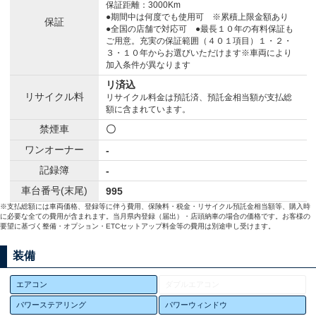
保証距離：3000Km
●期間中は何度でも使用可 ※累積上限金額あり
保証
●全国の店舗で対応可 ●最長１０年の有料保証も
ご用意。充実の保証範囲（４０１項目）１・２・
３・１０年からお選びいただけます※車両により
加入条件が異なります
リ済込
リサイクル料
リサイクル料金は預託済、預託金相当額が支払総
額に含まれています。
禁煙車
〇
ワンオーナー
-
記録簿
-
車台番号(末尾)
995
※支払総額には車両価格、登録等に伴う費用、保険料・税金・リサイクル預託金相当額等、購入時
に必要な全ての費用が含まれます。当月県内登録（届出）・店頭納車の場合の価格です。お客様の
要望に基づく整備・オプション・ETCセットアップ料金等の費用は別途申し受けます。
装備
エアコン
ダブルエアコン
パワーステアリング
パワーウィンドウ