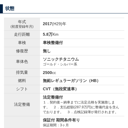
状態
年式
2017
(H29)年
(初度登録年月)
走行距離
5.8万
Km
車検
車検整備付
修復歴
無し
ソニックチタニウム
車体色
ゴールド・シルバー系
排気量
2500
cc
燃料
無鉛レギュラーガソリン（HB）
シフト
CVT（無段変速車）
法定整備付
１．契約後～納車までに法定点検を実施致しま
法定整備
す。 ２．支払総額(287.9万円)に整備代金を含ん
でおります。 ３．点検記録簿が発行されます。
保証付 期間条件有り
保証期間：3ヶ月