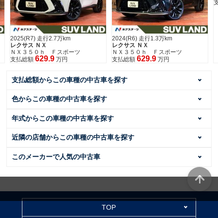
2025(R7) 走行2.7万km
2024(R6) 走行1.3万km
レクサス ＮＸ
レクサス ＮＸ
ＮＸ３５０ｈ Ｆスポーツ
ＮＸ３５０ｈ Ｆスポーツ
629.9
629.9
支払総額
万円
支払総額
万円
支払総額からこの車種の中古車を探す
色からこの車種の中古車を探す
年式からこの車種の中古車を探す
近隣の店舗からこの車種の中古車を探す
このメーカーで人気の中古車
TOP