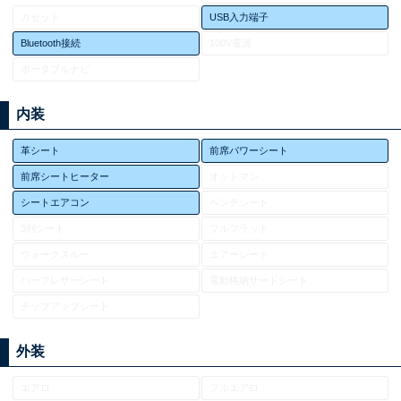
カセット
USB入力端子
Bluetooth接続
100V電源
ポータブルナビ
内装
革シート
前席パワーシート
前席シートヒーター
オットマン
シートエアコン
ベンチシート
3列シート
フルフラット
ウォークスルー
エアーシート
ハーフレザーシート
電動格納サードシート
チップアップシート
外装
エアロ
フルエアロ