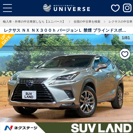
輸入車・外車の中古車探しなら【ユニバース】
全国の中古車を検索
レクサスの中古車
レクサス ＮＸ ＮＸ３００ｈ バージョンＬ 禁煙 ブラインドスポッ
UP
DATE
トモニター １０型ナビ バックカメラ レーダークルーズ 赤革シー
1/81
ト シートベンチレーション ステアリングヒーター パドルシフト
電動リアゲート 三眼ＬＥＤヘッド オートハイビーム 5.8万Km 千
葉県