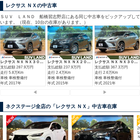
レクサス ＮＸの中古車
ＳＵＶ ＬＡＮＤ 船橋習志野
店にある同じ中古車をピックアップして
います。（現在、10台の在庫があります。）
レクサス ＮＸ ＮＸ３００ｈ バージョンＬ
レクサス ＮＸ ＮＸ２００ｔ Ｉパッケージ
レクサス ＮＸ ＮＸ３００ 特別仕様車 スパイス＆シック
支払総額
287.9
万円
支払総額
237.9
万円
支払総額
367.3
万円
走行 5.8万Km
走行 2.4万Km
走行 2.6万Km
車検 車検整備付
車検 車検整備付
車検 車検整備付
年式 2017年
年式 2015年
年式 2021年
◀
▶
ネクステージ全店の「レクサス ＮＸ」中古車在庫
UP
U
NEW
DATE
D
2