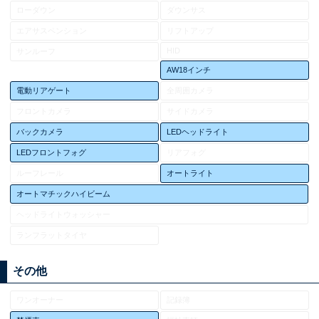
ローダウン
ダウンサス
エアサスペンション
リフトアップ
HID
サンルーフ
AW18インチ
電動リアゲート
全周囲カメラ
フロントカメラ
サイドカメラ
バックカメラ
LEDヘッドライト
LEDフロントフォグ
リアフォグ
ルーフレール
オートライト
オートマチックハイビーム
ヘッドライトウォッシャー
ランフラットタイヤ
その他
ワンオーナー
記録簿