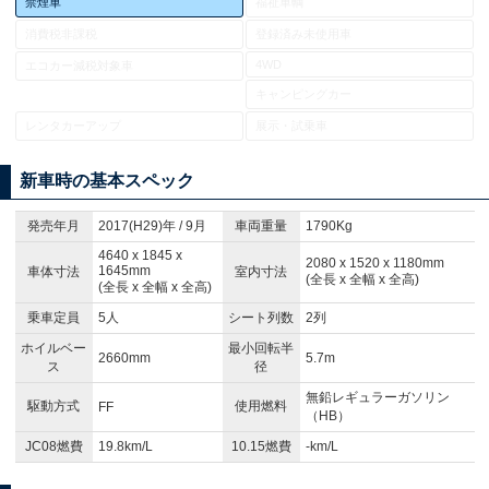
禁煙車
福祉車輌
消費税非課税
登録済み未使用車
4WD
エコカー減税対象車
キャンピングカー
レンタカーアップ
展示・試乗車
新車時の基本スペック
発売年月
2017(H29)年 / 9月
車両重量
1790Kg
4640 x 1845 x
2080 x 1520 x 1180mm
1645mm
車体寸法
室内寸法
(全長 x 全幅 x 全高)
(全長 x 全幅 x 全高)
乗車定員
5人
シート列数
2列
ホイルベー
最小回転半
2660mm
5.7m
ス
径
無鉛レギュラーガソリン
駆動方式
使用燃料
FF
（HB）
JC08燃費
19.8km/L
10.15燃費
-km/L