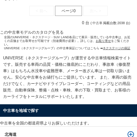
< 前へ
ページ0
次へ >
0 台
(
中古車
掲載台数:2038 台)
この中古車モデルのカタログを見る
全国のUNIVERSE・ネクステージ・SUV LAND各店にて展示・販売している中古車は、お近
くの店舗までお取寄せが可能です（別途費用が必要）。詳しくは、
お取り寄せ
をご覧くださ
い。
UNIVERSE（ネクステージグループ）の中古車保証についてはこちら ➡
ネクステージの保証
UNIVERSE（ネクステージグループ）が運営する
中古車情報検索
サイト
です。販売する車両の品質・価格に徹底的にこだわり、事故車（修復歴
車）はもちろん水没車や盗難歴車、メーター改ざん車は一切取り扱いま
せん。安心な
中古車をお値打ちに
ご提供しています。 また、車両の販売
だけでなく、カーナビやドライブレコーダー、コーティングなどの用品
販売、自動車保険、整備・点検・車検、車の下取・買取まで、お客様の
カーライフをトータルにサポートいたします。
中古車を地域で探す
中古車を全国の都道府県よりお探しいただけます。
北海道