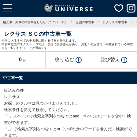
輸入車・外車の中古車探しなら【ユニバース】
全国の中古車
レクサスの中古車
レクサス ＳＣの中古車一覧
全国にあるすべての中古車に関する情報を表示します。
中古車販売のネクステージでは、全国に販売拠点があり、お近くの店舗で、掲載されている中古
車をご覧いただくことが可能です。
0
絞り込む
並び替え
台
中古車一覧
絞込み条件
レクサス
お探しのクルマは見つかりませんでした。
検索条件を変えて検索してください。
「 」スペースで検索文字列をつなぐとand（すべてのワードを含む）検
索ができます。
「,」で検索文字列をつなぐとor（いずれかのワードを含んだ）検索がで
きます。