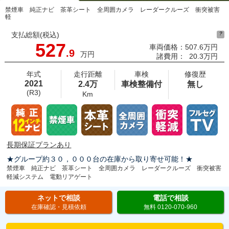
禁煙車 純正ナビ 茶革シート 全周囲カメラ レーダークルーズ 衝突被害
軽
支払総額(税込)
?
527
車両価格：
507.6万円
.9
万円
諸費用：
20.3万円
年式
走行距離
車検
修復歴
2021
2.4万
車検整備付
無し
(R3)
Km
長期保証プランあり
★グループ約３０，０００台の在庫から取り寄せ可能！★
禁煙車 純正ナビ 茶革シート 全周囲カメラ レーダークルーズ 衝突被害
軽減システム 電動リアゲート
ネットで相談
電話で相談
在庫確認・見積依頼
無料 0120-070-960