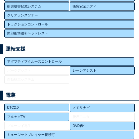
衝突被害軽減システム
衝突安全ボディ
クリアランスソナー
トラクションコントロール
頸部衝撃緩和ヘッドレスト
運転支援
アダプティブクルーズコントロール
パークアシスト
レーンアシスト
自動駐車システム
電装
ETC2.0
メモリナビ
フルセグTV
後席モニタ
ブルーレイ再生
DVD再生
ミュージックプレイヤー接続可