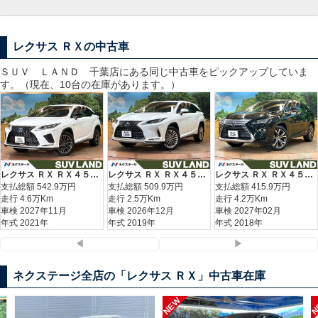
レクサス ＲＸの中古車
ＳＵＶ ＬＡＮＤ 千葉
店にある同じ中古車をピックアップしていま
す。（現在、10台の在庫があります。）
レクサス ＲＸ ＲＸ４５０ｈ Ｆスポーツ
レクサス ＲＸ ＲＸ４５０ｈＬ
レクサス ＲＸ ＲＸ４５０ｈ バージョンＬ
支払総額
542.9
万円
支払総額
509.9
万円
支払総額
415.9
万円
走行 4.6万Km
走行 2.5万Km
走行 4.2万Km
車検 2027年11月
車検 2026年12月
車検 2027年02月
年式 2021年
年式 2019年
年式 2018年
◀
▶
ネクステージ全店の「レクサス ＲＸ」中古車在庫
NEW
N