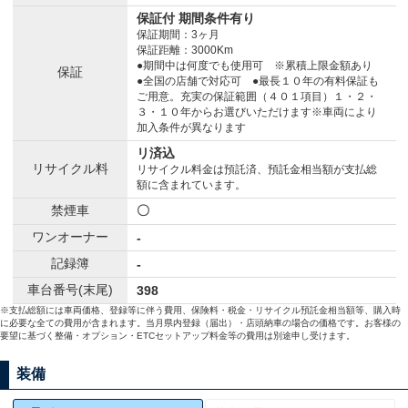
保証付 期間条件有り
保証期間：3ヶ月
保証距離：3000Km
●期間中は何度でも使用可 ※累積上限金額あり
保証
●全国の店舗で対応可 ●最長１０年の有料保証も
ご用意。充実の保証範囲（４０１項目）１・２・
３・１０年からお選びいただけます※車両により
加入条件が異なります
リ済込
リサイクル料
リサイクル料金は預託済、預託金相当額が支払総
額に含まれています。
禁煙車
〇
ワンオーナー
-
記録簿
-
車台番号(末尾)
398
※支払総額には車両価格、登録等に伴う費用、保険料・税金・リサイクル預託金相当額等、購入時
に必要な全ての費用が含まれます。当月県内登録（届出）・店頭納車の場合の価格です。お客様の
要望に基づく整備・オプション・ETCセットアップ料金等の費用は別途申し受けます。
装備