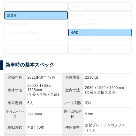
ワンオーナー
記録簿
禁煙車
福祉車輌
消費税非課税
登録済み未使用車
4WD
エコカー減税対象車
キャンピングカー
レンタカーアップ
展示・試乗車
新車時の基本スペック
発売年月
2021(R3)年 / 7月
車両重量
2230Kg
5000 x 1895 x
2630 x 1590 x 1200mm
1725mm
車体寸法
室内寸法
(全長 x 全幅 x 全高)
(全長 x 全幅 x 全高)
乗車定員
6人
シート列数
3列
ホイルベー
最小回転半
2790mm
5.9m
ス
径
無鉛プレミアムガソリン
駆動方式
使用燃料
FULL4WD
（HB）