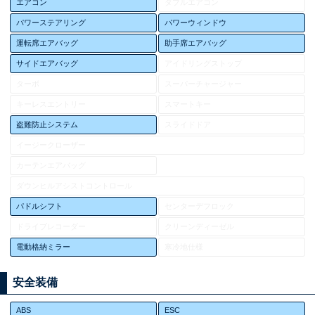
エアコン
ダブルエアコン
パワーステアリング
パワーウィンドウ
運転席エアバッグ
助手席エアバッグ
サイドエアバッグ
アイドリングストップ
ターボ
スーパーチャージャー
キーレスエントリー
スマートキー
盗難防止システム
スライドドア
イージークローザー
カーテンエアバッグ
ダウンヒルアシストコントロール
パドルシフト
センターデフロック
ドライブレコーダー
クリーンディーゼル
電動格納ミラー
寒冷地仕様
安全装備
ABS
ESC