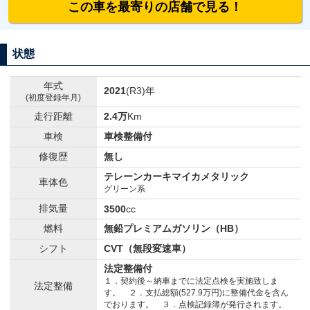
この車を最寄りの店舗で見る！
状態
年式
2021
(R3)年
(初度登録年月)
走行距離
2.4万
Km
車検
車検整備付
修復歴
無し
テレーンカーキマイカメタリック
車体色
グリーン系
排気量
3500
cc
燃料
無鉛プレミアムガソリン（HB）
シフト
CVT（無段変速車）
法定整備付
１．契約後～納車までに法定点検を実施致しま
法定整備
す。 ２．支払総額(527.9万円)に整備代金を含ん
でおります。 ３．点検記録簿が発行されます。