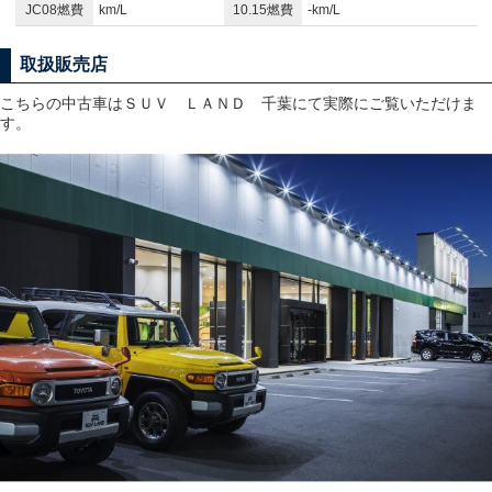
JC08燃費
km/L
10.15燃費
-km/L
取扱販売店
こちらの中古車はＳＵＶ ＬＡＮＤ 千葉にて実際にご覧いただけま
す。