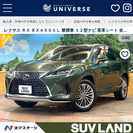
輸入車・外車の中古車探しなら【ユニバース】
全国の中古車を検索
レクサスの中古車
レクサス ＲＸ ＲＸ４５０ｈＬ 禁煙車 １２型ナビ 茶革シート 全周
UP
DATE
囲カメラ レーダークルーズ ６人乗り シートエアコン 衝突被害軽
1/80
減システム 電動リアゲート コーナーセンサー ＬＥＤヘッド ＥＴ
Ｃ２．０ 純正２０インチアルミ 2.4万Km 千葉県