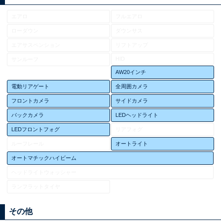
エアロ
フルエアロ
ローダウン
ダウンサス
エアサスペンション
リフトアップ
HID
サンルーフ
AW20インチ
電動リアゲート
全周囲カメラ
フロントカメラ
サイドカメラ
バックカメラ
LEDヘッドライト
LEDフロントフォグ
リアフォグ
ルーフレール
オートライト
オートマチックハイビーム
ヘッドライトウォッシャー
ランフラットタイヤ
その他