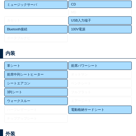
CD
ミュージックサーバ
MD
カセット
USB入力端子
Bluetooth接続
100V電源
ポータブルナビ
内装
革シート
前席パワーシート
前席中列シートヒーター
オットマン
シートエアコン
ベンチシート
3列シート
フルフラット
ウォークスルー
エアーシート
ハーフレザーシート
電動格納サードシート
チップアップシート
外装