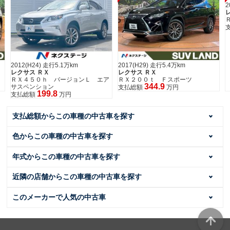
2
2012(H24) 走行5.1万km
2017(H29) 走行5.4万km
レクサス ＲＸ
レクサス ＲＸ
ＲＸ４５０ｈ バージョンＬ エア
ＲＸ２００ｔ Ｆスポーツ
344.9
サスペンション
支払総額
万円
199.8
支払総額
万円
支払総額からこの車種の中古車を探す
色からこの車種の中古車を探す
年式からこの車種の中古車を探す
近隣の店舗からこの車種の中古車を探す
このメーカーで人気の中古車