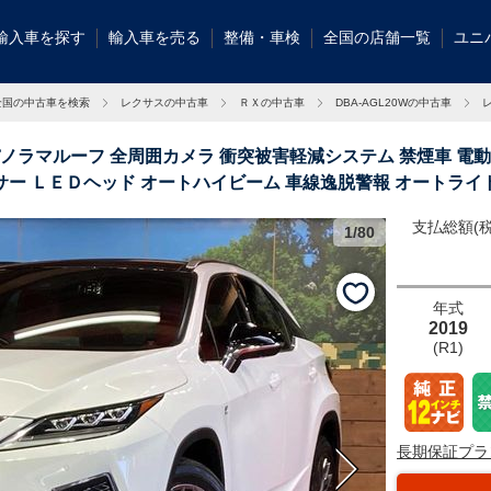
輸入車を探す
輸入車を売る
整備・車検
全国の店舗一覧
ユニ
全国の中古車を検索
レクサスの中古車
ＲＸの中古車
DBA-AGL20Wの中古車
パノラマルーフ 全周囲カメラ 衝突被害軽減システム 禁煙車 電
サー ＬＥＤヘッド オートハイビーム 車線逸脱警報 オートライ
支払総額(税
1/80
グループ総在庫
タリのお車が見
年式
2019
(R1)
長期保証プラ