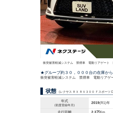
衝突被害軽減システム 禁煙車 電動リアゲート 
★グループ約３０，０００台の在庫から
衝突被害軽減システム 禁煙車 電動リアゲ
状態
(レクサス ＲＸ ＲＸ３００ Ｆスポーツ DB
年式
2019
(R1)年
(初度登録年月)
走行距離
2.3万
Km