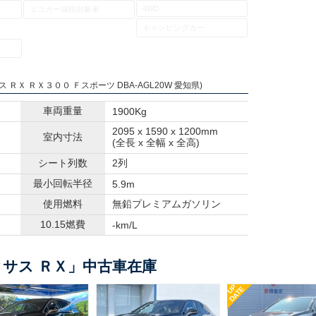
4WD
エコカー減税対象車
キャンピングカー
ス ＲＸ ＲＸ３００ Ｆスポーツ DBA-AGL20W 愛知県)
車両重量
1900Kg
2095 x 1590 x 1200mm
室内寸法
(全長 x 全幅 x 全高)
シート列数
2列
最小回転半径
5.9m
使用燃料
無鉛プレミアムガソリン
10.15燃費
-km/L
サス ＲＸ」中古車在庫
UP
DATE