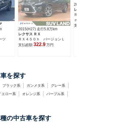
2023(R5) 走行1.0万km
車検 車検整備付
年式 2023年
レクサス ＲＸ
レクサス ＲＸ ＲＸ３５０ Ｆスポーツ
ＲＸ５００ｈ Ｆスポーツパフ
支払総額
789.9
万円
走行 1.1万Km
ォーマンス
799.9
車検 2028年08月
年式 2025年
支払総額
万円
m
2015(H27) 走行5.8万km
20
レクサス ＲＸ
レ
ーツ
ＲＸ４５０ｈ バージョンＬ
Ｒ
322.9
支払総額
万円
支
古車を探す
ブラック系
ガンメタ系
グレー系
イエロー系
オレンジ系
パープル系
車種の中古車を探す