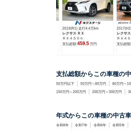
2017(H29) 走行4.6万km
2019(R1) 走行4.4万km
2017(H
レクサス ＲＸ
レクサス ＲＸ
レクサス
ＲＸ２００ｔ バージョンＬ
ＲＸ４５０ｈ
ＲＸ４５
319.9
459.5
支払総額
万円
支払総額
万円
支払総
支払総額からこの車種の
50万円以下
50万円～80万円
80万円～1
150万円～200万円
200万円～300万円
3
年式からこの車種の中古
令和8年
令和7年
令和6年
令和5年