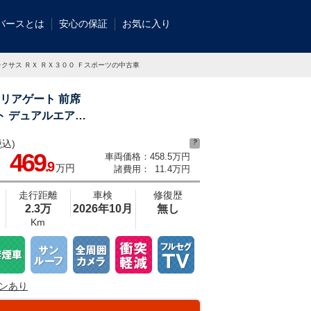
バースとは
安心の保証
お気に入り
レクサス ＲＸ ＲＸ３００ Ｆスポーツの中古車
動リアゲート 前席
ト デュアルエアコ
込)
?
数約３０，０００台！！全国の系列店からメーカー・車種問わずご紹介出来るので
469
車両価格：
458.5万円
つかるはずです♪まずはお問い合わせ下さい☆
.9
万円
諸費用：
11.4万円
走行距離
車検
修復歴
2.3万
2026年10月
無し
Km
ンあり