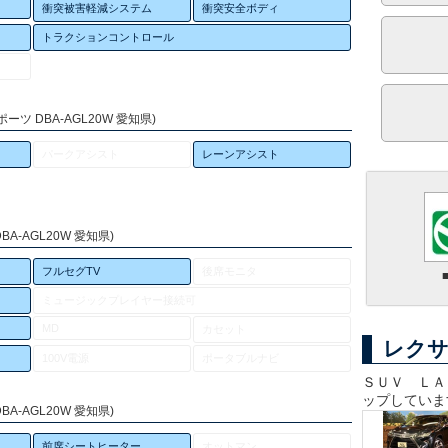
衝突被害軽減システム
衝突安全ボディ
トラクションコントロール
ーツ DBA-AGL20W 愛知県)
パークアシスト
レーンアシスト
A-AGL20W 愛知県)
フルセグTV
後席モニタ
ミュージックプレイヤー接続可
MD
カセット
レクサ
100V電源
ポータブルナビ
ＳＵＶ ＬＡ
ップしていま
A-AGL20W 愛知県)
前席シートヒーター
オットマン