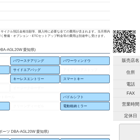
リサイクル預託金相当額等、購入時に必要な全ての費用が含まれます。当月県内
く整備・オプション・ETCセットアップ料金等の費用は別途申し受けます。
A-AGL20W 愛知県)
販売店名
パワーステアリング
パワーウィンドウ
サイドエアバッグ
アイドリングストップ
住所
キーレスエントリー
スマートキー
電話
イージークローザー
FAX
ントロール
パドルシフト
営業時間
クリーンディーゼル
電動格納ミラー
定休日
ーツ DBA-AGL20W 愛知県)