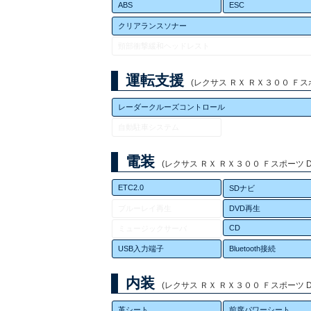
ABS
ESC
クリアランスソナー
頸部衝撃緩和ヘッドレスト
運転支援
(レクサス ＲＸ ＲＸ３００ Ｆスポ
レーダークルーズコントロール
自動駐車システム
電装
(レクサス ＲＸ ＲＸ３００ Ｆスポーツ DB
ETC2.0
SDナビ
ブルーレイ再生
DVD再生
CD
ミュージックサーバ
USB入力端子
Bluetooth接続
内装
(レクサス ＲＸ ＲＸ３００ Ｆスポーツ DB
革シート
前席パワーシート