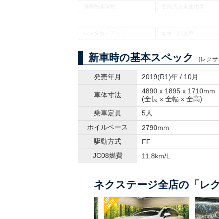
消費税非課税
登録済み未使用車
レンタカーアップ
展示・試乗車
新車時の基本スペック
(レクサ
発売年月
2019(R1)年 / 10月
4890 x 1895 x 1710mm
車体寸法
(全長 x 全幅 x 全高)
乗車定員
5人
ホイルベース
2790mm
駆動方式
FF
JC08燃費
11.8km/L
ネクステージ全店の「レク
UP
DATE