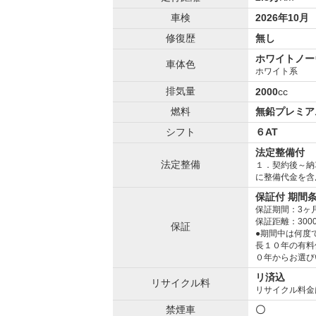
車検
2026年10月
修復歴
無し
ホワイトノー
車体色
ホワイト系
排気量
2000
cc
燃料
無鉛プレミア
シフト
６AT
法定整備付
法定整備
１．契約後～納
に整備代金を含
保証付 期間
保証期間：3ヶ
保証距離：300
保証
●期間中は何度
長１０年の有料
０年からお選び
リ済込
リサイクル料
リサイクル料金
禁煙車
〇