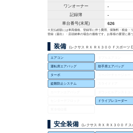
ワンオーナー
-
記録簿
-
車台番号(末尾)
626
※支払総額には車両価格、登録等に伴う費用、保険料・税金・
登録（届出）・店頭納車の場合の価格です。お客様の要望に基づ
装備
(レクサス ＲＸ ＲＸ３００ Ｆスポーツ DB
エアコン
ダブルエアコン
運転席エアバッグ
助手席エアバッグ
ターボ
スーパーチャージャー
盗難防止システム
スライドドア
カーテンエアバッグ
ダウンヒルアシストコ
センターデフロック
ドライブレコーダー
寒冷地仕様
安全装備
(レクサス ＲＸ ＲＸ３００ Ｆスポ