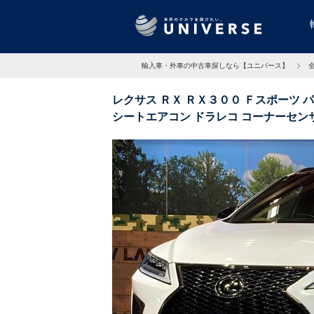
輸入車・外車の中古車探しなら【ユニバース】
レクサス ＲＸ ＲＸ３００ Ｆスポーツ 
シートエアコン ドラレコ コーナーセン
ン 2.3万Km 愛知県