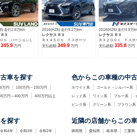
29) 走行2.8万km
2016(H28) 走行9.2万km
2016(H28) 走行4.9万k
 ＲＸ
レクサス ＲＸ
レクサス ＲＸ
０ｈ バージョンＬ
ＲＸ４５０ｈ Ｆスポーツ
ＲＸ２００ｔ Ｆスポ
345.9
349.9
335.8
額
万円
支払総額
万円
支払総額
万円
中古車を探す
色からこの車種の中
00万円
100万円～150万円
ホワイト系
ゴールド・シルバー系
00万円～400万円
400万円以上
レッド系
ワイン系
ブルー系
ピンク系
グリーン系
ブラウン系
車を探す
近隣の店舗からこの
令和4年
令和3年
令和2年
静岡県
愛知県
岐阜県
三重県