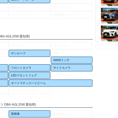
3列シート
フルフラット
ハーフレザーシート
電動格納サードシート
A-AGL20W 愛知県)
ローダウン
ダウンサス
HID
サンルーフ
AW20インチ
フロントカメラ
サイドカメラ
LEDフロントフォグ
リアフォグ
オートマチックハイビーム
ランフラットタイヤ
DBA-AGL20W 愛知県)
禁煙車
福祉車輌