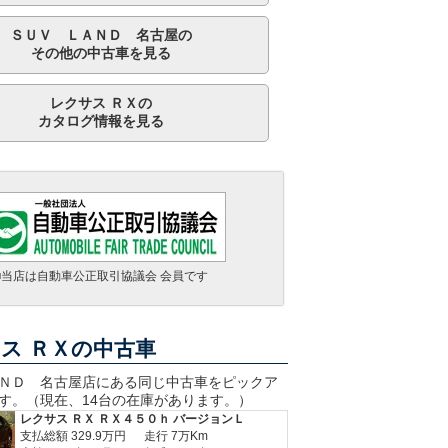
ＳＵＶ ＬＡＮＤ 名古屋の
その他の中古車を見る
レクサス ＲＸの
カタログ情報を見る
レクサス ＲＸ ＲＸ４５０ｈ Ｆスポーツ
支払総額
569.9
万円
走行 2.7万Km
■当店は自動車公正取引協議会 会員です
車検 車検整備付
年式 2021年
レクサス ＲＸ ＲＸ４５０ｈ バージョンＬ
支払総額
459.9
万円
走行 6万Km
車検 2028年05月
年式 2019年
ス ＲＸの中古車
レクサス ＲＸ ＲＸ３００ Ｆスポーツ
支払総額
509.9
万円
走行 4万Km
ＮＤ 名古屋
店にある同じ中古車をピックア
車検 車検整備付
年式 2021年
す。（現在、14台の在庫があります。）
レクサス ＲＸ ＲＸ４５０ｈ バージョンＬ
支払総額
329.9
万円
走行 7万Km