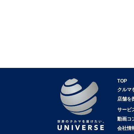
TOP
クルマ
店舗を
サービ
動画コ
会社情