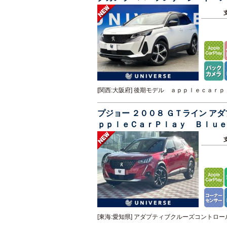
オートエアコン 禁煙車
[関西:大阪府] 後期モデル ａｐｐｌｅｃａ
プジョー ２００８ ＧＴライン 
ｐｐｌｅＣａｒＰｌａｙ Ｂｌｕ
ＥＴＣ 禁煙車
[東海:愛知県] アダプティブクルーズコント