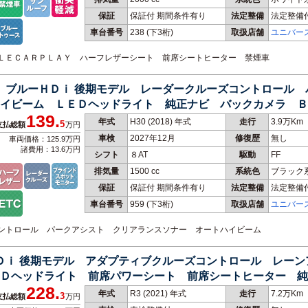
保証
保証付 期間条件有り
法定整備
法定整備
車台番号
238
(下3桁)
取扱店舗
ユニバー
ＰＰＬＥＣＡＲＰＬＡＹ ハーフレザーシート 前席シートヒーター 禁煙車
ン ブルーＨＤｉ 後期モデル レーダークルーズコントロール
イビーム ＬＥＤヘッドライト 純正ナビ バックカメラ Ｂ
139.
年式
H30 (2018) 年式
走行
3.9万Km
5
支払総額
万円
車検
2027年12月
修復歴
無し
車両価格：125.9万円
諸費用：13.6万円
シフト
８AT
駆動
FF
排気量
1500 cc
系統色
ブラック
保証
保証付 期間条件有り
法定整備
法定整備
車台番号
959
(下3桁)
取扱店舗
ユニバー
ズコントロール パークアシスト クリアランスソナー オートハイビーム
ＨＤｉ 後期モデル アダプティブクルーズコントロール レー
Ｄヘッドライト 前席パワーシート 前席シートヒーター 純
228.
年式
R3 (2021) 年式
走行
7.2万Km
3
支払総額
万円