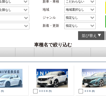
新車・車検
地域
ジャンル
新着・更新
並び替え
車種名で絞り込む
サ行
タ行
ナ行
ハ行
マ行
ヤ行
８
(5)
３００８
(5)
３０８
(8)