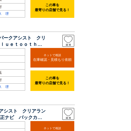
この車を
付
最寄りの店舗で見る！
ス 堺
 パークアシスト クリ
ｌｕｅｔｏｏｔｈ接
ネットで相談
在庫確認・見積もり依頼
系
この車を
付
最寄りの店舗で見る！
ス 堺
ンアシスト クリアラン
正ナビ バックカメ
ネットで相談