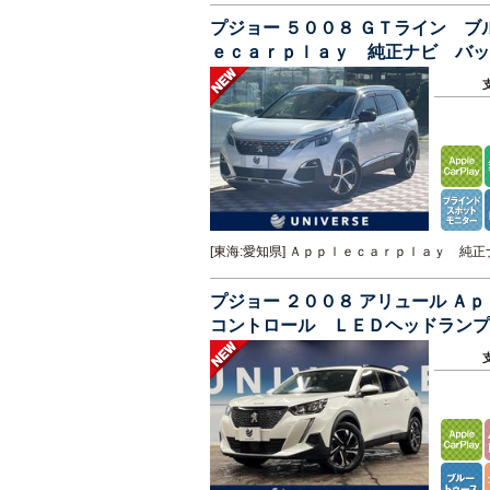
プジョー ５００８ ＧＴライン 
ｅｃａｒｐｌａｙ 純正ナビ バッ
ト ブラインドスポット ＥＴＣ
[東海:愛知県] Ａｐｐｌｅｃａｒｐｌａｙ 
プジョー ２００８ アリュール 
コントロール ＬＥＤヘッドランプ