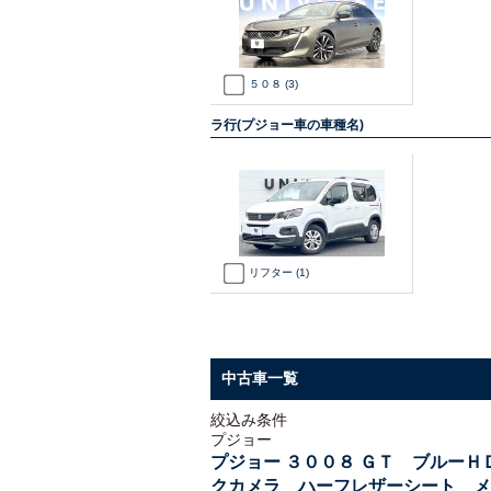
５０８
(3)
ラ行(プジョー車の車種名)
リフター
(1)
中古車一覧
絞込み条件
プジョー
プジョー ３００８ ＧＴ ブルー
クカメラ ハーフレザーシート メ