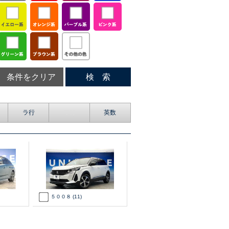
条件をクリア
検 索
ラ行
ワ行
英数
５００８
(11)