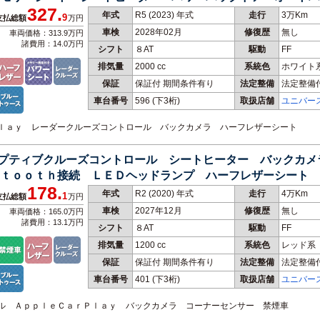
327.
年式
R5 (2023) 年式
走行
3万Km
9
支払総額
万円
車検
2028年02月
修復歴
無し
車両価格：313.9万円
諸費用：14.0万円
シフト
８AT
駆動
FF
排気量
2000 cc
系統色
ホワイト
保証
保証付 期間条件有り
法定整備
法定整備
車台番号
596
(下3桁)
取扱店舗
ユニバー
ｒｐｌａｙ レーダークルーズコントロール バックカメラ ハーフレザーシート
アダプティブクルーズコントロール シートヒーター バックカ
ｅｔｏｏｔｈ接続 ＬＥＤヘッドランプ ハーフレザーシート
178.
年式
R2 (2020) 年式
走行
4万Km
1
支払総額
万円
車検
2027年12月
修復歴
無し
車両価格：165.0万円
諸費用：13.1万円
シフト
８AT
駆動
FF
排気量
1200 cc
系統色
レッド系
保証
保証付 期間条件有り
法定整備
法定整備
車台番号
401
(下3桁)
取扱店舗
ユニバー
ロール ＡｐｐｌｅＣａｒＰｌａｙ バックカメラ コーナーセンサー 禁煙車