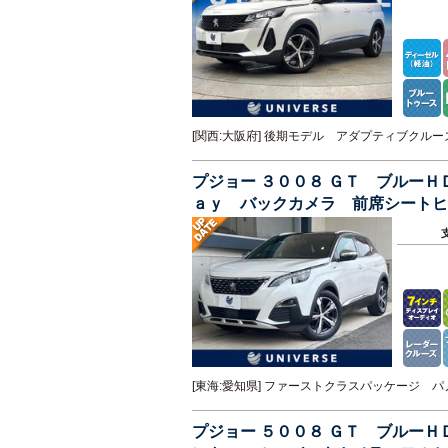
[関西:大阪府] 後期モデル アダプティブク
プジョー ３００８ ＧＴ ブルー
ａｙ バックカメラ 前席シートヒ
ドア ＬＥＤヘッド
[東海:愛知県] ファーストクラスパッケージ
プジョー ５００８ ＧＴ ブルー