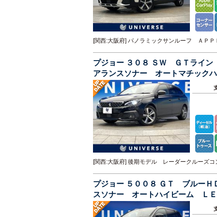
[関西:大阪府] パノラミックサンルーフ Ａ
プジョー ３０８ ＳＷ ＧＴライ
アランスソナー オートマチックハ
続 純正１７インチＡＷ 禁煙車
[関西:大阪府] 後期モデル レーダークルー
プジョー ５００８ ＧＴ ブルー
スソナー オートハイビーム ＬＥ
ラ 電動リアゲート