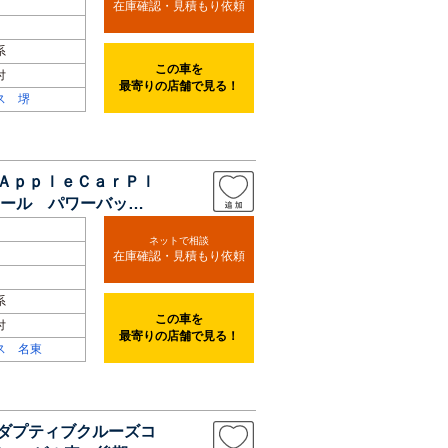
在庫確認・見積もり依頼
系
この車を
付
最寄りの店舗で見る！
ス 堺
 ＡｐｐｌｅＣａｒＰｌ
ール パワーバック
ネットで相談
在庫確認・見積もり依頼
系
この車を
付
最寄りの店舗で見る！
ス 名東
アダプティブクルーズコ