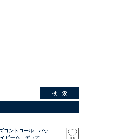
検 索
ーズコントロール バッ
イビーム デュアル