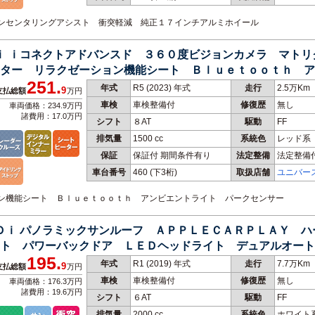
レーンセンタリングアシスト 衝突軽減 純正１７インチアルミホイール
Ｄｉ ｉコネクトアドバンスド ３６０度ビジョンカメラ マト
ーター リラクゼーション機能シート Ｂｌｕｅｔｏｏｔｈ 
251.
年式
R5 (2023) 年式
走行
2.5万Km
9
支払総額
万円
車検
車検整備付
修復歴
無し
車両価格：234.9万円
諸費用：17.0万円
シフト
８AT
駆動
FF
排気量
1500 cc
系統色
レッド系
保証
保証付 期間条件有り
法定整備
法定整備
車台番号
460
(下3桁)
取扱店舗
ユニバー
ション機能シート Ｂｌｕｅｔｏｏｔｈ アンビエントライト パークセンサー
ＨＤｉ パノラミックサンルーフ ＡＰＰＬＥＣＡＲＰＬＡＹ 
ト パワーバックドア ＬＥＤヘッドライト デュアルオート
195.
年式
R1 (2019) 年式
走行
7.7万Km
9
支払総額
万円
車検
車検整備付
修復歴
無し
車両価格：176.3万円
諸費用：19.6万円
シフト
６AT
駆動
FF
排気量
2000 cc
系統色
ホワイト