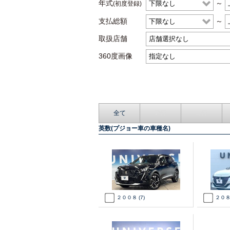
年式
～
(初度登録)
支払総額
～
取扱店舗
360度画像
全て
ア行
カ行
英数(プジョー車の車種名)
２００８
(7)
２０