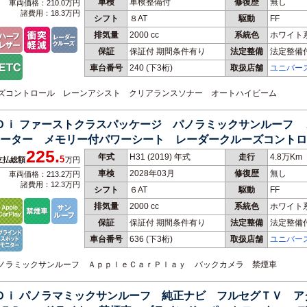
車検
車検整備付
修復歴
無し
車両価格：210.0万円
諸費用：18.3万円
シフト
８AT
駆動
FF
排気量
2000 cc
系統色
ホワイト
保証
保証付 期間条件有り
法定整備
法定整備
車台番号
240
(下3桁)
取扱店舗
ユニバー
ルーズコントロール レーンアシスト クリアランスソナー オートハイビーム
ＨＤｉ ファーストクラスパッケージ パノラミックサンルーフ
ーター メモリー付パワーシート レーダークルーズコントロ
225.
年式
H31 (2019) 年式
走行
4.8万Km
5
支払総額
万円
車検
2028年03月
修復歴
無し
車両価格：213.2万円
諸費用：12.3万円
シフト
６AT
駆動
FF
排気量
2000 cc
系統色
ホワイト
保証
保証付 期間条件有り
法定整備
法定整備
車台番号
636
(下3桁)
取扱店舗
ユニバー
 パノラミックサンルーフ ＡｐｐｌｅＣａｒＰｌａｙ バックカメラ 禁煙車
ＨＤｉ パノラマミックサンルーフ 純正ナビ フルセグＴＶ 