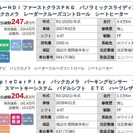
ブルーＨＤｉ ファーストクラスＰＫＧ パノラミックスライデ
クカメラ レーダークルーズコントロール シートヒーター 
247.
年式
R2 (2020) 年式
走行
4.4万Km
9
支払総額
万円
車検
2027年02月
修復歴
無し
車両価格：234.4万円
諸費用：13.5万円
シフト
６AT
駆動
FF
排気量
2000 cc
系統色
ホワイト
保証
保証付 期間条件有り
法定整備
法定整備
車台番号
064
(下3桁)
取扱店舗
ユニバー
純正ナビ バックカメラ レーダークルーズコントロール シートヒーター
ＡｐｐｌｅＣａｒＰｌａｙ バックカメラ パーキングセンサー
 スマートキーシステム パドルシフト ＥＴＣ ハーフレザ
204.
年式
R3 (2021) 年式
走行
1.1万Km
6
支払総額
万円
車検
2028年01月
修復歴
無し
車両価格：191.4万円
諸費用：13.2万円
シフト
８AT
駆動
FF
排気量
1200 cc
系統色
ホワイト
保証
保証付 期間条件有り
法定整備
法定整備
車台番号
637
(下3桁)
取扱店舗
ユニバー