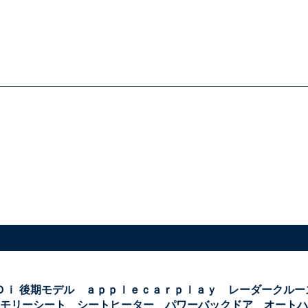
ＨＤｉ 後期モデル ａｐｐｌｅｃａｒｐｌａｙ レーダークル
モリーシート シートヒーター パワーバックドア オートハ