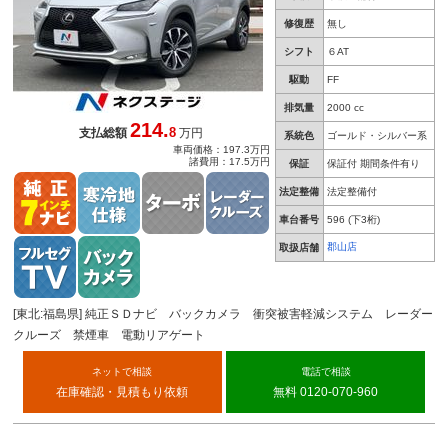
修復歴
無し
シフト
６AT
駆動
FF
排気量
2000 cc
214.
8
支払総額
万円
系統色
ゴールド・シルバー系
車両価格：197.3万円
諸費用：17.5万円
保証
保証付 期間条件有り
法定整備
法定整備付
車台番号
596
(下3桁)
郡山店
取扱店舗
[東北:福島県] 純正ＳＤナビ バックカメラ 衝突被害軽減システム レーダー
クルーズ 禁煙車 電動リアゲート
ネットで相談
電話で相談
在庫確認・見積もり依頼
無料 0120-070-960