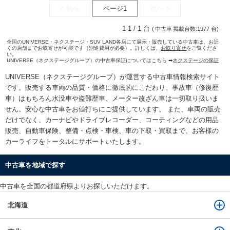
< 前へ
ページ1
次へ >
1-1 / 1 台
(
中古車
掲載台数:1977 台)
全国のUNIVERSE・ネクステージ・SUV LAND各店にて展示・販売している中古車は、お近
くの店舗までお取寄せが可能です（別途費用が必要）。詳しくは、
お取り寄せ
をご覧くださ
い。
UNIVERSE（ネクステージグループ）の中古車保証についてはこちら ➡
ネクステージの保証
UNIVERSE（ネクステージグループ）が運営する
中古車情報検索
サイト
です。販売する車両の品質・価格に徹底的にこだわり、事故車（修復歴
車）はもちろん水没車や盗難歴車、メーター改ざん車は一切取り扱いま
せん。安心な
中古車をお値打ちに
ご提供しています。 また、車両の販売
だけでなく、カーナビやドライブレコーダー、コーティングなどの用品
販売、自動車保険、整備・点検・車検、車の下取・買取まで、お客様の
カーライフをトータルにサポートいたします。
中古車を地域で探す
中古車を全国の都道府県よりお探しいただけます。
北海道