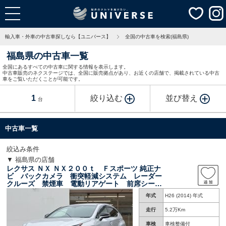
輸入車・外車の中古車探しなら【ユニバース】
全国の中古車を検索(福島県)
福島県の中古車一覧
全国にあるすべての中古車に関する情報を表示します。
中古車販売のネクステージでは、全国に販売拠点があり、お近くの店舗で、掲載されている中古
車をご覧いただくことが可能です。
1
絞り込む
並び替え
台
中古車一覧
絞込み条件
▼ 福島県の店舗
レクサス ＮＸ ＮＸ２００ｔ Ｆスポーツ 純正ナ
ビ バックカメラ 衝突軽減システム レーダー
クルーズ 禁煙車 電動リアゲート 前席シート
エアコン コーナーセンサー スマートキー Ｌ
年式
H26 (2014) 年式
ＥＤヘッド ビルトインＥＴＣ 純正１８インチ
アルミ
走行
5.2万Km
車検
車検整備付