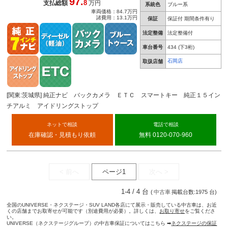
97.
8
支払総額
万円
系統色
ブルー系
車両価格：84.7万円
諸費用：13.1万円
保証
保証付 期間条件有り
法定整備
法定整備付
車台番号
434
(下3桁)
石岡店
取扱店舗
[関東:茨城県] 純正ナビ バックカメラ ＥＴＣ スマートキー 純正１５イン
チアルミ アイドリングストップ
ネットで相談
電話で相談
在庫確認・見積もり依頼
無料 0120-070-960
< 前へ
ページ1
次へ >
1-4 / 4 台
(
中古車
掲載台数:1975 台)
全国のUNIVERSE・ネクステージ・SUV LAND各店にて展示・販売している中古車は、お近
くの店舗までお取寄せが可能です（別途費用が必要）。詳しくは、
お取り寄せ
をご覧くださ
い。
UNIVERSE（ネクステージグループ）の中古車保証についてはこちら ➡
ネクステージの保証