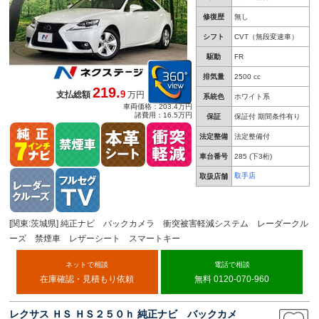
修復歴
無し
シフト
CVT（無段変速車）
駆動
FR
排気量
2500 cc
219.
9
支払総額
万円
系統色
ホワイト系
車両価格：203.4万円
諸費用：16.5万円
保証
保証付 期間条件有り
法定整備
法定整備付
車台番号
285
(下3桁)
取手店
取扱店舗
[関東:茨城県] 純正ナビ バックカメラ 衝突被害軽減システム レーダークル
ーズ 禁煙車 レザーシート スマートキー
ネットで相談
電話で相談
在庫確認・見積もり依頼
無料 0120-070-960
レクサス ＨＳ ＨＳ２５０ｈ 純正ナビ バックカメ