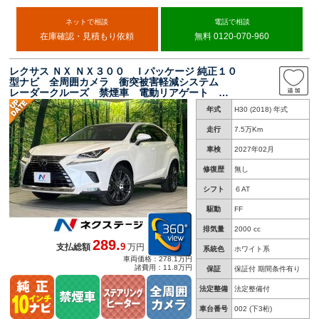
ネットで相談
電話で相談
在庫確認・見積もり依頼
無料 0120-070-960
レクサス ＮＸ ＮＸ３００ Ｉパッケージ 純正１０
型ナビ 全周囲カメラ 衝突被害軽減システム
レーダークルーズ 禁煙車 電動リアゲート レ
ザーシート ドラレコ コーナーセンサー スマ
年式
H30 (2018) 年式
ートキー ＬＥＤヘッド ＥＴＣ２．０ 純正１
９インチアルミ
走行
7.5万Km
車検
2027年02月
修復歴
無し
シフト
６AT
駆動
FF
排気量
2000 cc
289.
9
支払総額
万円
系統色
ホワイト系
車両価格：278.1万円
諸費用：11.8万円
保証
保証付 期間条件有り
法定整備
法定整備付
車台番号
002
(下3桁)