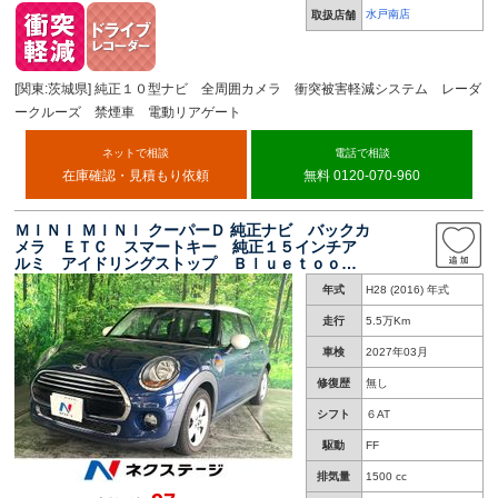
水戸南店
取扱店舗
[関東:茨城県] 純正１０型ナビ 全周囲カメラ 衝突被害軽減システム レーダ
ークルーズ 禁煙車 電動リアゲート
ネットで相談
電話で相談
在庫確認・見積もり依頼
無料 0120-070-960
ＭＩＮＩ ＭＩＮＩ クーパーＤ 純正ナビ バックカ
メラ ＥＴＣ スマートキー 純正１５インチア
ルミ アイドリングストップ Ｂｌｕｅｔｏｏｔ
ｈ接続
年式
H28 (2016) 年式
走行
5.5万Km
車検
2027年03月
修復歴
無し
シフト
６AT
駆動
FF
排気量
1500 cc