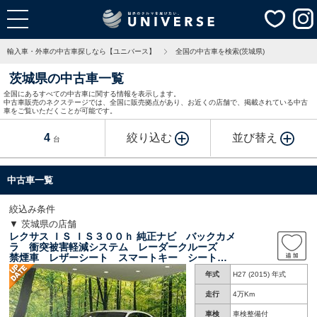
輸入車・外車の中古車探しなら【ユニバース】
全国の中古車を検索(茨城県)
茨城県の中古車一覧
全国にあるすべての中古車に関する情報を表示します。
中古車販売のネクステージでは、全国に販売拠点があり、お近くの店舗で、掲載されている中古
車をご覧いただくことが可能です。
4
絞り込む
並び替え
台
中古車一覧
絞込み条件
▼ 茨城県の店舗
レクサス ＩＳ ＩＳ３００ｈ 純正ナビ バックカメ
ラ 衝突被害軽減システム レーダークルーズ
禁煙車 レザーシート スマートキー シートヒ
ーター ＬＥＤヘッド ＥＴＣ 純正１６インチ
年式
H27 (2015) 年式
アルミ オートハイビーム 車線逸脱警報
走行
4万Km
車検
車検整備付