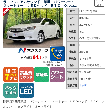
ラ プレミアムサウンド 禁煙 パワーシート
スマートキー ＬＥＤヘッド ＥＴＣ クルコ
ン フォグライト オートライト オートエアコ
年式
H22 (2010) 年式
ン 純正１７インチＡＷ ＣＤ／ＤＶＤ再生 フ
ルセグ
走行
8.9万Km
車検
2027年07月
修復歴
無し
シフト
CVT（無段変速車）
駆動
FF
排気量
2400 cc
84.
9
支払総額
万円
系統色
ホワイト系
車両価格：71.7万円
諸費用：13.2万円
保証
保証付 期間条件有り
法定整備
法定整備付
車台番号
758
(下3桁)
取手店
取扱店舗
[関東:茨城県] 禁煙 パワーシート スマートキー ＬＥＤヘッド ＥＴＣ ク
ルコン フォグライト オートライト