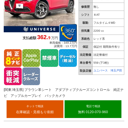
修復歴
無し
シフト
８AT
駆動
フルタイム４WD
排気量
2200 cc
362.
9
支払総額
万円
系統色
レッド系
車両価格：349.2万円
諸費用：13.7万円
保証
保証付 期間条件有り
法定整備
法定整備付
車台番号
559
(下3桁)
ユニバース 埼玉戸田
取扱店舗
[関東:埼玉県] ブラウン革シート アダプティブクルーズコントロール 純正ナ
ビ アップルカープレイ バックカメラ
ネットで相談
電話で相談
在庫確認・見積もり依頼
無料 0120-070-960