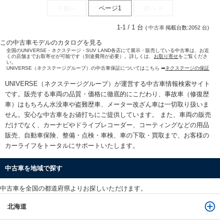
< 前へ
ページ1
次へ >
1-1 / 1 台
(
中古車
掲載台数:2052 台)
この中古車モデルのカタログを見る
全国のUNIVERSE・ネクステージ・SUV LAND各店にて展示・販売している中古車は、お近
くの店舗までお取寄せが可能です（別途費用が必要）。詳しくは、
お取り寄せ
をご覧くださ
い。
UNIVERSE（ネクステージグループ）の中古車保証についてはこちら ➡
ネクステージの保証
UNIVERSE（ネクステージグループ）が運営する
中古車情報検索
サイト
です。販売する車両の品質・価格に徹底的にこだわり、事故車（修復歴
車）はもちろん水没車や盗難歴車、メーター改ざん車は一切取り扱いま
せん。安心な
中古車をお値打ちに
ご提供しています。 また、車両の販売
だけでなく、カーナビやドライブレコーダー、コーティングなどの用品
販売、自動車保険、整備・点検・車検、車の下取・買取まで、お客様の
カーライフをトータルにサポートいたします。
中古車を地域で探す
中古車を全国の都道府県よりお探しいただけます。
北海道