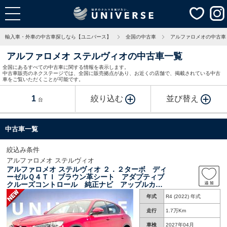
輸入車・外車の中古車探しなら【ユニバース】
全国の中古車
アルファロメオの中古車
アルファロメオ ステルヴィオの中古車一覧
全国にあるすべての中古車に関する情報を表示します。
中古車販売のネクステージでは、全国に販売拠点があり、お近くの店舗で、掲載されている中古
車をご覧いただくことが可能です。
1
絞り込む
並び替え
台
中古車一覧
絞込み条件
アルファロメオ ステルヴィオ
アルファロメオ ステルヴィオ ２．２ターボ ディ
ーゼルＱ４ＴＩ ブラウン革シート アダプティブ
クルーズコントロール 純正ナビ アップルカー
プレイ バックカメラ 前席シートヒーター 前
年式
R4 (2022) 年式
席パワーシート 電動リアゲート 禁煙車 純正
２０インチアルミ ＨＩＤヘッドライト
走行
1.7万Km
車検
2027年04月