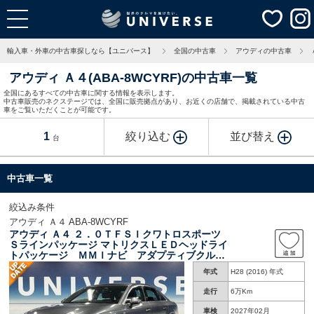
輸入車・外車の中古車探しなら【ユニバース】
全国の中古車
アウディの中古車
アウディ Ａ４(ABA-8WCYRF)の中古車一覧
全国にあるすべての中古車に関する情報を表示します。
中古車販売のネクステージでは、全国に販売拠点があり、お近くの店舗で、掲載されている中古
車をご覧いただくことが可能です。
1
絞り込む
並び替え
台
中古車一覧
絞込み条件
アウディ Ａ４ ABA-8WCYRF
アウディ Ａ４ ２．０ＴＦＳＩクワトロスポーツ
Ｓラインパッケージ マトリクスＬＥＤヘッドライ
トパッケージ ＭＭＩナビ アダプティブクルー
ズコントロール リアビューカメラ アドバンス
年式
H28 (2016) 年式
ドキー ハーフレザーシート シートヒーター
パワーシート 純正１８インチアルミ ＥＴＣ
走行
6万Km
車検
2027年02月