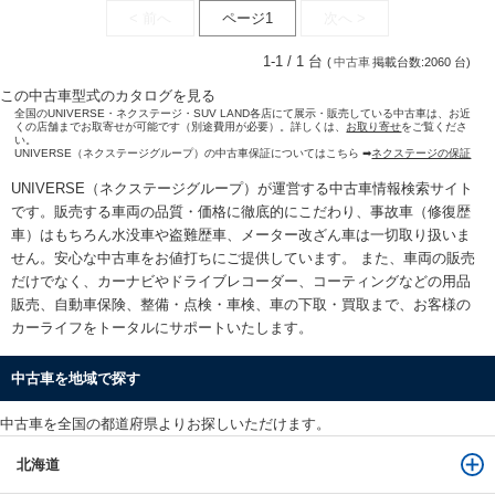
< 前へ
ページ1
次へ >
1-1 / 1 台
(
中古車
掲載台数:2060 台)
この中古車型式のカタログを見る
全国のUNIVERSE・ネクステージ・SUV LAND各店にて展示・販売している中古車は、お近
くの店舗までお取寄せが可能です（別途費用が必要）。詳しくは、
お取り寄せ
をご覧くださ
い。
UNIVERSE（ネクステージグループ）の中古車保証についてはこちら ➡
ネクステージの保証
UNIVERSE（ネクステージグループ）が運営する
中古車情報検索
サイト
です。販売する車両の品質・価格に徹底的にこだわり、事故車（修復歴
車）はもちろん水没車や盗難歴車、メーター改ざん車は一切取り扱いま
せん。安心な
中古車をお値打ちに
ご提供しています。 また、車両の販売
だけでなく、カーナビやドライブレコーダー、コーティングなどの用品
販売、自動車保険、整備・点検・車検、車の下取・買取まで、お客様の
カーライフをトータルにサポートいたします。
中古車を地域で探す
中古車を全国の都道府県よりお探しいただけます。
北海道