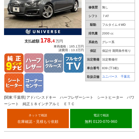
修復歴
無し
シフト
７AT
駆動
フルタイム４WD
排気量
2000 cc
178.
4
支払総額
万円
系統色
グレー系
車両価格：165.1万円
諸費用：13.3万円
保証
保証付 期間条件有り
法定整備
法定整備付
車台番号
839
(下3桁)
ユニバース 千葉北
取扱店舗
[関東:千葉県] アドバンスドキー ハーフレザーシート シートヒーター パワ
ーシート 純正１８インチアルミ ＥＴＣ
ネットで相談
電話で相談
在庫確認・見積もり依頼
無料 0120-070-960