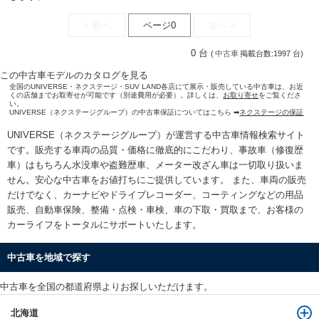
< 前へ
ページ0
次へ >
0 台
(
中古車
掲載台数:1997 台)
この中古車モデルのカタログを見る
全国のUNIVERSE・ネクステージ・SUV LAND各店にて展示・販売している中古車は、お近
くの店舗までお取寄せが可能です（別途費用が必要）。詳しくは、
お取り寄せ
をご覧くださ
い。
UNIVERSE（ネクステージグループ）の中古車保証についてはこちら ➡
ネクステージの保証
UNIVERSE（ネクステージグループ）が運営する
中古車情報検索
サイト
です。販売する車両の品質・価格に徹底的にこだわり、事故車（修復歴
車）はもちろん水没車や盗難歴車、メーター改ざん車は一切取り扱いま
せん。安心な
中古車をお値打ちに
ご提供しています。 また、車両の販売
だけでなく、カーナビやドライブレコーダー、コーティングなどの用品
販売、自動車保険、整備・点検・車検、車の下取・買取まで、お客様の
カーライフをトータルにサポートいたします。
中古車を地域で探す
中古車を全国の都道府県よりお探しいただけます。
北海道