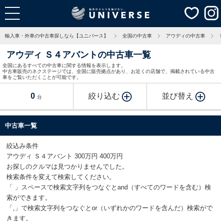
輸入車・外車の中古車探しなら【ユニバース】
全国の中古車
アウディの中古車
アウディ Ｓ４アバントの中古車一覧
全国にあるすべての中古車に関する情報を表示します。
中古車販売のネクステージでは、全国に販売拠点があり、お近くの店舗で、掲載されている中古
車をご覧いただくことが可能です。
0
絞り込む
並び替え
台
中古車一覧
絞込み条件
アウディ Ｓ４アバント 300万円 400万円
お探しのクルマは見つかりませんでした。
検索条件を変えて検索してください。
「 」スペースで検索文字列をつなぐとand（すべてのワードを含む）検
索ができます。
「,」で検索文字列をつなぐとor（いずれかのワードを含んだ）検索がで
きます。