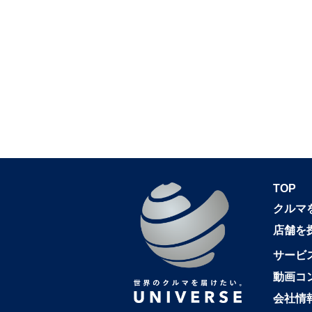
TOP
クルマ
店舗を
サービ
動画コ
会社情