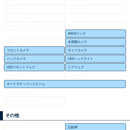
エアロ
フルエアロ
ローダウン
ダウンサス
エアサスペンション
リフトアップ
HID
サンルーフ
AW18インチ
電動リアゲート
全周囲カメラ
フロントカメラ
サイドカメラ
バックカメラ
LEDヘッドライト
LEDフロントフォグ
リアフォグ
ルーフレール
オートライト
オートマチックハイビーム
ヘッドライトウォッシャー
ランフラットタイヤ
その他
ワンオーナー
記録簿