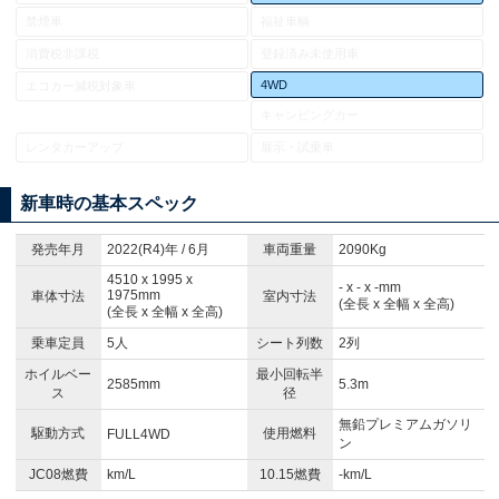
禁煙車
福祉車輌
消費税非課税
登録済み未使用車
4WD
エコカー減税対象車
キャンピングカー
レンタカーアップ
展示・試乗車
新車時の基本スペック
発売年月
2022(R4)年 / 6月
車両重量
2090Kg
4510 x 1995 x
- x - x -mm
1975mm
車体寸法
室内寸法
(全長 x 全幅 x 全高)
(全長 x 全幅 x 全高)
乗車定員
5人
シート列数
2列
ホイルベー
最小回転半
2585mm
5.3m
ス
径
無鉛プレミアムガソリ
駆動方式
使用燃料
FULL4WD
ン
JC08燃費
km/L
10.15燃費
-km/L