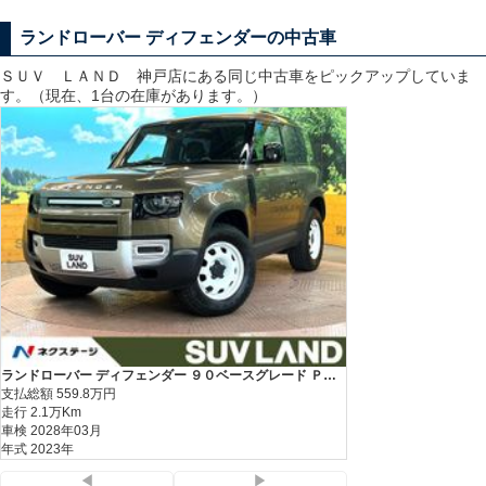
ランドローバー ディフェンダーの中古車
ＳＵＶ ＬＡＮＤ 神戸
店にある同じ中古車をピックアップしていま
す。（現在、1台の在庫があります。）
ランドローバー ディフェンダー ９０ベースグレード Ｐ３００ コイルサスペンション装着車
支払総額
559.8
万円
支払総額
559.8
万円
走行 2.1万Km
走行 2.1万Km
車検 2028年03月
車検 2028年03月
年式 2023年
年式 2023年
◀
▶