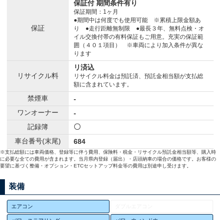
保証付 期間条件有り
保証期間：1ヶ月
●期間中は何度でも使用可能 ※累積上限金額あ
保証
り ●走行距離無制限 ●最長３年、無料点検・オ
イル交換付帯の有料保証もご用意。充実の保証範
囲（４０１項目） ※車両により加入条件が異な
ります
リ済込
リサイクル料
リサイクル料金は預託済、預託金相当額が支払総
額に含まれています。
禁煙車
-
ワンオーナー
-
記録簿
〇
車台番号(末尾)
684
※支払総額には車両価格、登録等に伴う費用、保険料・税金・リサイクル預託金相当額等、購入時
に必要な全ての費用が含まれます。当月県内登録（届出）・店頭納車の場合の価格です。お客様の
要望に基づく整備・オプション・ETCセットアップ料金等の費用は別途申し受けます。
装備
エアコン
ダブルエアコン