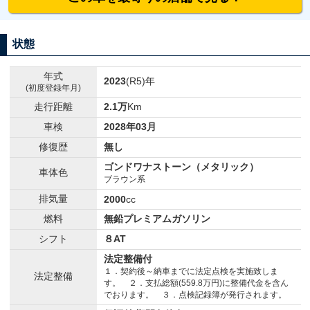
状態
年式
2023
(R5)年
(初度登録年月)
走行距離
2.1万
Km
車検
2028年03月
修復歴
無し
ゴンドワナストーン（メタリック）
車体色
ブラウン系
排気量
2000
cc
燃料
無鉛プレミアムガソリン
シフト
８AT
法定整備付
１．契約後～納車までに法定点検を実施致しま
法定整備
す。 ２．支払総額(559.8万円)に整備代金を含ん
でおります。 ３．点検記録簿が発行されます。