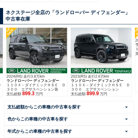
ネクステージ全店の「ランドローバー ディフェンダー」
中古車在庫
UP
DATE
2021(R3) 走行7.6万km
ランドローバー ディフェンダー
１１０Ｓ
629.5
支払総額
万円
2023(R5) 走行2.6万km
ダー
ランドローバー ディフェンダー
ＳＥ Ｄ
１１０Ｘ－ダイナミックＨＳＥ Ｄ
ン装
３００ エアサスペンション
899.9
支払総額
万円
支払総額からこの車種の中古車を探す
色からこの車種の中古車を探す
年式からこの車種の中古車を探す