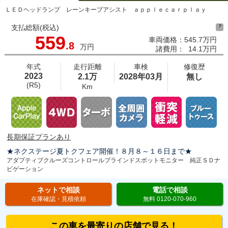
ＬＥＤヘッドランプ レーンキープアシスト ａｐｐｌｅｃａｒｐｌａｙ
支払総額(税込)
?
559
車両価格：
545.7万円
.8
万円
諸費用：
14.1万円
年式
走行距離
車検
修復歴
2023
2.1万
2028年03月
無し
(R5)
Km
長期保証プランあり
★ネクステージ夏トクフェア開催！８月８～１６日まで★
アダプティブクルーズコントロールブラインドスポットモニター 純正ＳＤナ
ビゲーション
ネットで相談
電話で相談
在庫確認・見積依頼
無料 0120-070-960
この車を最寄りの店舗で見る！