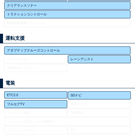
クリアランスソナー
トラクションコントロール
頸部衝撃緩和ヘッドレスト
運転支援
アダプティブクルーズコントロール
パークアシスト
レーンアシスト
自動駐車システム
電装
ETC2.0
SDナビ
フルセグTV
後席モニタ
ブルーレイ再生
DVD再生
ミュージックプレイヤー接続可
CD
ミュージックサーバ