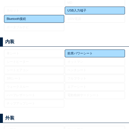
MD
カセット
USB入力端子
Bluetooth接続
100V電源
ポータブルナビ
内装
革シート
前席パワーシート
シートヒーター
オットマン
シートエアコン
ベンチシート
3列シート
フルフラット
ウォークスルー
エアーシート
ハーフレザーシート
電動格納サードシート
チップアップシート
外装