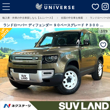
輸入車・外車の中古車探しなら【ユニバース】
全国の中古車を検索
ランドローバーの
ランドローバー ディフェンダー ９０ベースグレード Ｐ３００ コ
UP
DATE
イルサスペンション装着車 アダプティブクルーズコントロール ブ
1/79
ラインドスポットモニター 純正ＳＤナビゲーションシステム ３６
０°サラウンドカメラ 左右独立式エアコン ＥＴＣ２．０ スマート
キー＆プッシュ 2.1万Km 兵庫県