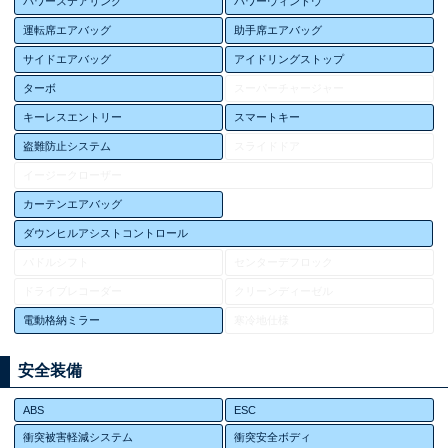
パワーステアリング
パワーウィンドウ
運転席エアバッグ
助手席エアバッグ
サイドエアバッグ
アイドリングストップ
ターボ
スーパーチャージャー
キーレスエントリー
スマートキー
盗難防止システム
スライドドア
イージークローザー
カーテンエアバッグ
ダウンヒルアシストコントロール
パドルシフト
センターデフロック
ドライブレコーダー
クリーンディーゼル
電動格納ミラー
寒冷地仕様
安全装備
ABS
ESC
衝突被害軽減システム
衝突安全ボディ