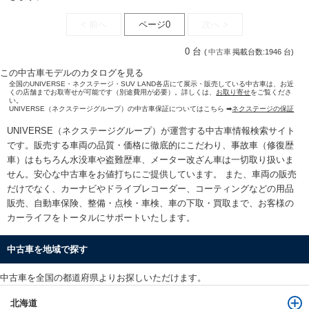
< 前へ
ページ0
次へ >
0 台
(
中古車
掲載台数:1946 台)
この中古車モデルのカタログを見る
全国のUNIVERSE・ネクステージ・SUV LAND各店にて展示・販売している中古車は、お近
くの店舗までお取寄せが可能です（別途費用が必要）。詳しくは、
お取り寄せ
をご覧くださ
い。
UNIVERSE（ネクステージグループ）の中古車保証についてはこちら ➡
ネクステージの保証
UNIVERSE（ネクステージグループ）が運営する
中古車情報検索
サイト
です。販売する車両の品質・価格に徹底的にこだわり、事故車（修復歴
車）はもちろん水没車や盗難歴車、メーター改ざん車は一切取り扱いま
せん。安心な
中古車をお値打ちに
ご提供しています。 また、車両の販売
だけでなく、カーナビやドライブレコーダー、コーティングなどの用品
販売、自動車保険、整備・点検・車検、車の下取・買取まで、お客様の
カーライフをトータルにサポートいたします。
中古車を地域で探す
中古車を全国の都道府県よりお探しいただけます。
北海道