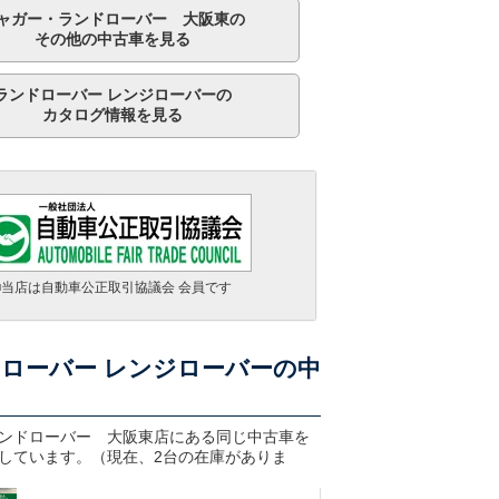
ャガー・ランドローバー 大阪東の
その他の中古車を見る
ランドローバー レンジローバーの
カタログ情報を見る
■当店は自動車公正取引協議会 会員です
ローバー レンジローバーの中
ランドローバー レンジローバー ヴォーグ ２５８ＰＳ
支払総額
854.8
万円
走行 3.5万Km
車検 車検整備付
年式 2021年
ンドローバー 大阪東
店にある同じ中古車を
ランドローバー レンジローバー オートバイオグラフィー Ｄ３００ スタンダードホイールベース
しています。（現在、2台の在庫がありま
支払総額
1,769.9
万円
走行 1.1万Km
車検 2028年03月
年式 2025年