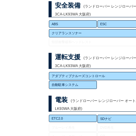
安全装備
(ランドローバー レンジローバ
3CA-LK93WA 大阪府)
ABS
ESC
クリアランスソナー
頸部衝撃緩和ヘッドレスト
運転支援
(ランドローバー レンジローバ
3CA-LK93WA 大阪府)
アダプティブクルーズコントロール
自動駐車システム
電装
(ランドローバー レンジローバー オート
LK93WA 大阪府)
ETC2.0
SDナビ
ブルーレイ再生
DVD再生