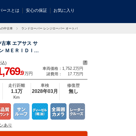
バースとは
安心の保証
お気に入り
WAの中古車
ランドローバー レンジローバー オートバイオグラフィー Ｄ３００ スタンダードホ
古車 エアサス サ
ン ＭＥＲＩＤＩＡ
込)
?
は屋根付き立体駐車場にて保管しております。雨の日や日差しの強い日でも安心し
1,769
車両価格：
1,752.2万円
確認頂けます。店頭で是非、現車をご確認ください！
.9
万円
諸費用：
17.7万円
走行距離
車検
修復歴
1.1万
2028年03月
無し
Km
ンあり