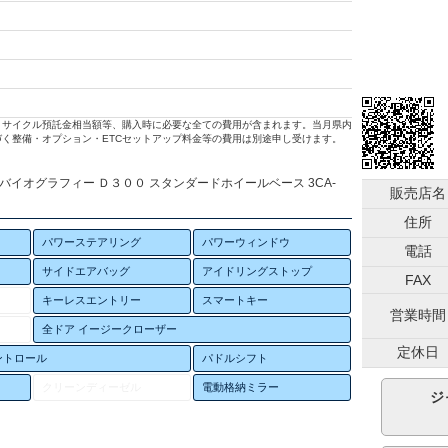
リサイクル預託金相当額等、購入時に必要な全ての費用が含まれます。当月県内
く整備・オプション・ETCセットアップ料金等の費用は別途申し受けます。
バイオグラフィー Ｄ３００ スタンダードホイールベース 3CA-
販売店名
住所
パワーステアリング
パワーウィンドウ
電話
サイドエアバッグ
アイドリングストップ
FAX
キーレスエントリー
スマートキー
営業時間
全ドア イージークローザー
定休日
ントロール
パドルシフト
クリーンディーゼル
電動格納ミラー
ジ