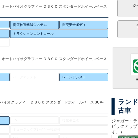
ジ
ー オートバイオグラフィー Ｄ３００ スタンダードホイールベース
衝突被害軽減システム
衝突安全ボディ
トラクションコントロール
ー オートバイオグラフィー Ｄ３００ スタンダードホイールベース
パークアシスト
レーンアシスト
ランド
バイオグラフィー Ｄ３００ スタンダードホイールベース 3CA-
古車
TV
ジャガー・ラ
後席モニタ
ピックアップ
ミュージックプレイヤー接続可
す。）