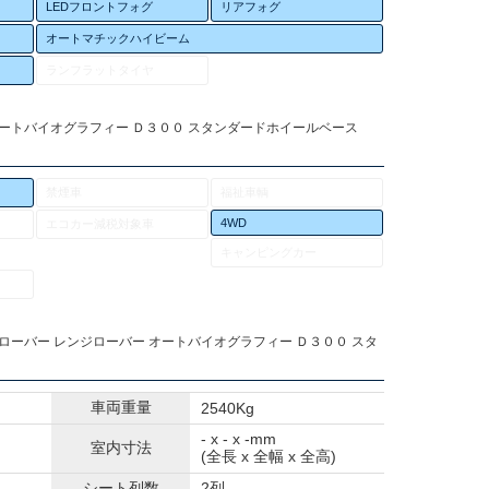
LEDフロントフォグ
リアフォグ
オートマチックハイビーム
ランフラットタイヤ
オートバイオグラフィー Ｄ３００ スタンダードホイールベース
禁煙車
福祉車輌
4WD
エコカー減税対象車
キャンピングカー
ドローバー レンジローバー オートバイオグラフィー Ｄ３００ スタ
車両重量
2540Kg
- x - x -mm
室内寸法
(全長 x 全幅 x 全高)
シート列数
2列