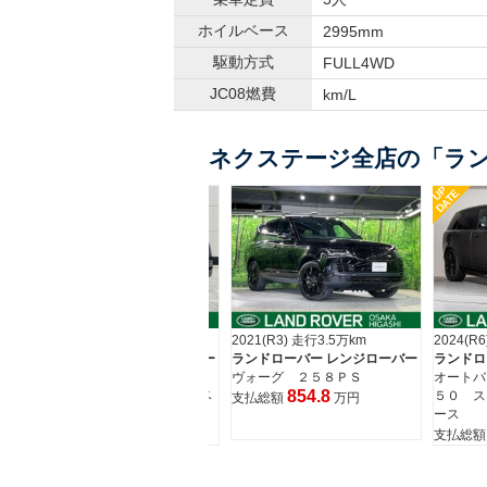
ホイルベース
2995mm
駆動方式
FULL4WD
JC08燃費
km/L
ネクステージ全店の「ラン
UP
UP
DATE
DATE
2021(R3) 走行3.5万km
2024(R6) 走行1.7万km
2025(R
バー
ランドローバー レンジローバー
ランドローバー レンジローバー
ランドロ
３
ヴォーグ ２５８ＰＳ
オートバイオグラフィー Ｄ３
オートバ
854.8
ベ
５０ スタンダードホイールベ
５０ ス
支払総額
万円
ース
ース
1,815.6
支払総額
万円
支払総