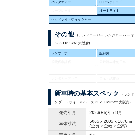
バックカメラ
LEDヘッドライト
ルーフレール
オートライト
ヘッドライトウォッシャー
その他
(ランドローバー レンジローバー 
3CA-LK93WA 大阪府)
ワンオーナー
記録簿
消費税非課税
登録済み未使用車
レンタカーアップ
展示・試乗車
新車時の基本スペック
(ラン
ンダードホイールベース 3CA-LK93WA 大阪府)
発売年月
2023(R5)年 / 8月
5065 x 2005 x 1870mm
車体寸法
(全長 x 全幅 x 全高)
乗車定員
5人