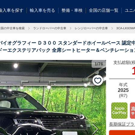
輸入車を探す
輸入車を売る
整備・車検
全国の店舗一覧
ユニ
全国の中古車を検索
ランドローバーの中古車
レンジローバーの中古車
3CA-LK93
バイオグラフィー Ｄ３００ スタンダードホイールベース 認定中
ドーエクステリアパック 全席シートヒーター＆ベンチレーショ
インチアルミ 1.1万Km 大阪府
支払総額(税
1/76
当店の展示車両
ちらの車両をご
年式
2025
(R7)
長期保証プラ