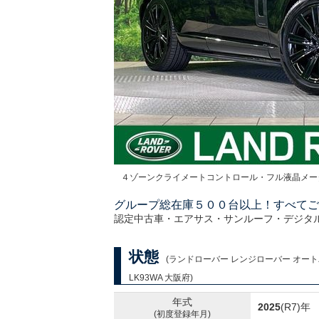
４ゾーンクライメートコントロール・フル液晶メー
グループ総在庫５００台以上！すべてご
認定中古車・エアサス・サンルーフ・デジタ
状態
(ランドローバー レンジローバー オート
LK93WA 大阪府)
年式
2025
(R7)年
(初度登録年月)