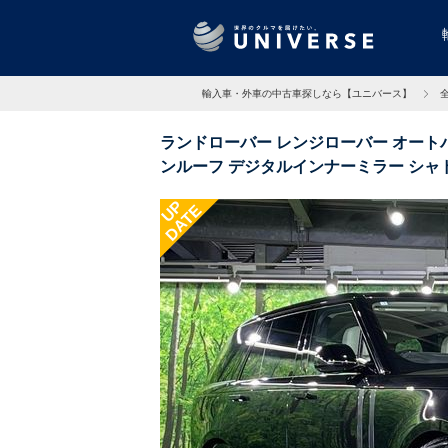
輸入車・外車の中古車探しなら【ユニバース】
ランドローバー レンジローバー オート
ンルーフ デジタルインナーミラー シャ
Ｎ ワイヤレスデバイスチャージ 純正２２
UP
DATE