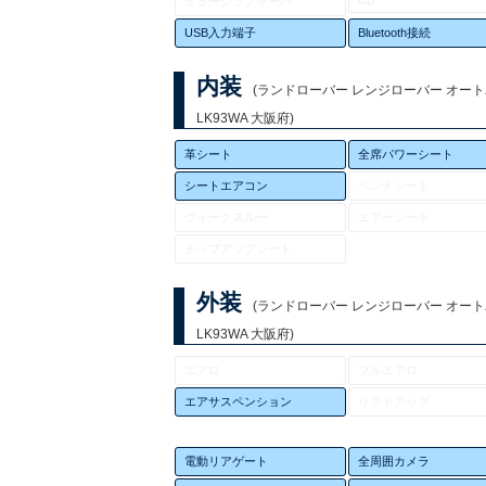
CD
ミュージックサーバ
USB入力端子
Bluetooth接続
内装
(ランドローバー レンジローバー オート
LK93WA 大阪府)
革シート
全席パワーシート
シートエアコン
ベンチシート
ウォークスルー
エアーシート
チップアップシート
外装
(ランドローバー レンジローバー オート
LK93WA 大阪府)
エアロ
フルエアロ
エアサスペンション
リフトアップ
電動リアゲート
全周囲カメラ