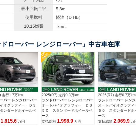
最小回転半径
5.3m
使用燃料
軽油（D HB）
10.15燃費
-km/L
ドローバー レンジローバー」中古車在庫
UP
DATE
7) 走行0.3万km
2025(R7) 走行0.7万km
2025(R7) 走行1.0万km
ーバー レンジローバー
ランドローバー レンジローバー
ランドローバー レン
イオグラフィー Ｄ３
オートバイオグラフィー Ｄ３
オートバイオグラフィ
タンダードホイールベ
５０ スタンダードホイールベ
００ スタンダードホ
ース
ース
1,998.9
2,069.9
1,769.9
額
万円
支払総額
万円
支払総額
万