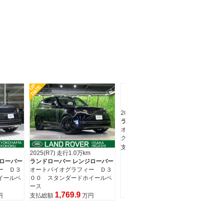
UP
DA
2016(H28) 走行5.3万km
ランドローバー レンジローバー
オートバイオグラフィー ロン
グホイールベース
672.8
支払総額
万円
2024(R6) 走行2.4万km
20
ジローバー
ランドローバー レンジローバー
ラ
ー Ｄ３
ＳＶ Ｐ５５０ｅ スタンダー
オ
イールベ
ドホイールベース
０
2,316.5
ー
支払総額
万円
円
支