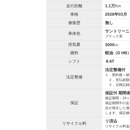
走行距離
1.1万
Km
車検
2028年03月
修復歴
無し
サントリーニ
車体色
ブラック系
排気量
3000
cc
燃料
軽油（D HB
シフト
８AT
法定整備付
１．契約後～納
法定整備
２．支払総額
３．点検記録
保証付 期間
保証期間：24
保証
保証期間中の走
合が発生した場
します。保証修
リ済込
リサイクル料
リサイクル料金