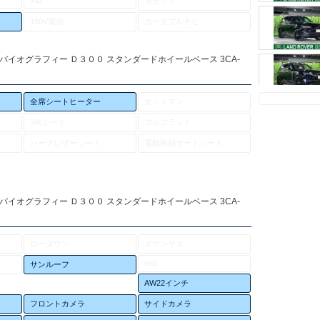
MD
カセット
100V電源
ポータブルナビ
バイオグラフィー Ｄ３００ スタンダードホイールベース 3CA-
全席シートヒーター
オットマン
3列シート
フルフラット
ハーフレザーシート
電動格納サードシート
バイオグラフィー Ｄ３００ スタンダードホイールベース 3CA-
ローダウン
ダウンサス
HID
サンルーフ
AW22インチ
フロントカメラ
サイドカメラ