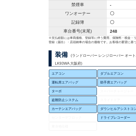
禁煙車
-
ワンオーナー
〇
記録簿
〇
車台番号(末尾)
248
※支払総額には車両価格、登録等に伴う費用、保険料・税金・
登録（届出）・店頭納車の場合の価格です。お客様の要望に基づ
装備
(ランドローバー レンジローバー オート
LK93WA 大阪府)
エアコン
ダブルエアコン
運転席エアバッグ
助手席エアバッグ
ターボ
スーパーチャージャー
盗難防止システム
スライドドア
カーテンエアバッグ
ダウンヒルアシストコ
センターデフロック
ドライブレコーダー
寒冷地仕様