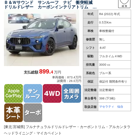
Ｂ＆Ｗサウンド サンルーフ ナビ 衝突軽減
ドリルドレザー カーボンインテリアトリム ア
ルカンタラヘッドライニング マイカペイント
年式
R4 (2022) 年式
イルミネーションドアシル シートベンチレーシ
ョン
走行
0.5万Km
車検
車検整備付
修復歴
無し
シフト
８AT
駆動
フルタイム４WD
排気量
3000 cc
899.
4
支払総額
万円
系統色
ブルー系
車両価格：873.4万円
諸費用：26.0万円
保証
保証付 期間条件有り
法定整備
法定整備付
車台番号
398
(下3桁)
マセラティ 仙台
取扱店舗
[東北:宮城県] フルナチュラルドリルドレザー・カーボントリム・アルカンタラ
ヘッドライニング・マイカペイント