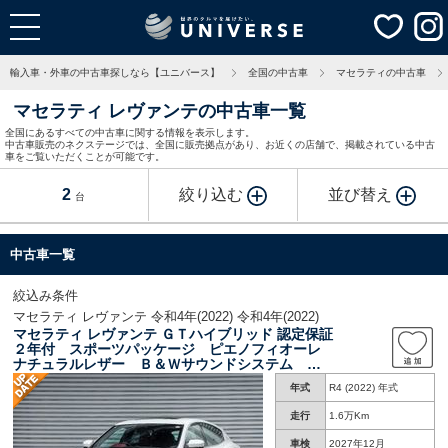
輸入車・外車の中古車探しなら【ユニバース】
全国の中古車
マセラティの中古車
マセラティ レヴァンテの中古車一覧
全国にあるすべての中古車に関する情報を表示します。
中古車販売のネクステージでは、全国に販売拠点があり、お近くの店舗で、掲載されている中古
車をご覧いただくことが可能です。
2
絞り込む
並び替え
台
中古車一覧
絞込み条件
マセラティ レヴァンテ 令和4年(2022) 令和4年(2022)
マセラティ レヴァンテ ＧＴハイブリッド 認定保証
２年付 スポーツパッケージ ピエノフィオーレ
ナチュラルレザー Ｂ＆Ｗサウンドシステム サ
ンルーフ トリプルコートペイント ４ゾーンク
年式
R4 (2022) 年式
ライメートパック アルカンタラヘッドライニン
グ
走行
1.6万Km
車検
2027年12月