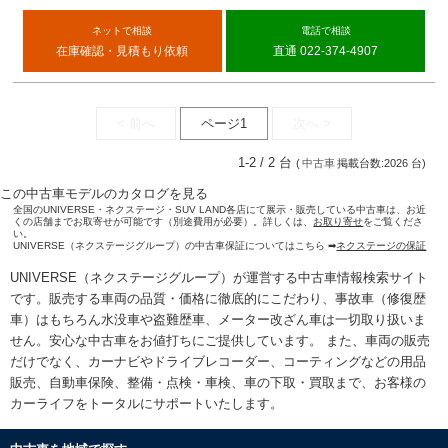
ネットで相談
電話で相談
在庫確認・見積もり依頼
直通 022-374-4907
< 前へ
ページ1
次へ >
1-2 / 2 台
(
中古車
掲載台数:2026 台)
この中古車モデルのカタログを見る
全国のUNIVERSE・ネクステージ・SUV LAND各店にて展示・販売している中古車は、お近
くの店舗までお取寄せが可能です（別途費用が必要）。詳しくは、
お取り寄せ
をご覧くださ
い。
UNIVERSE（ネクステージグループ）の中古車保証についてはこちら ➡
ネクステージの保証
UNIVERSE（ネクステージグループ）が運営する
中古車情報検索
サイト
です。販売する車両の品質・価格に徹底的にこだわり、事故車（修復歴
車）はもちろん水没車や盗難歴車、メーター改ざん車は一切取り扱いま
せん。安心な
中古車をお値打ちに
ご提供しています。 また、車両の販売
だけでなく、カーナビやドライブレコーダー、コーティングなどの用品
販売、自動車保険、整備・点検・車検、車の下取・買取まで、お客様の
カーライフをトータルにサポートいたします。