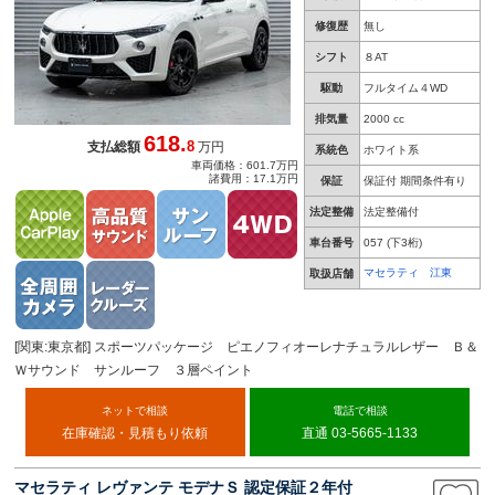
修復歴
無し
シフト
８AT
駆動
フルタイム４WD
排気量
2000 cc
618.
8
支払総額
万円
系統色
ホワイト系
車両価格：601.7万円
諸費用：17.1万円
保証
保証付 期間条件有り
法定整備
法定整備付
車台番号
057
(下3桁)
マセラティ 江東
取扱店舗
[関東:東京都] スポーツパッケージ ピエノフィオーレナチュラルレザー Ｂ＆
Ｗサウンド サンルーフ ３層ペイント
ネットで相談
電話で相談
在庫確認・見積もり依頼
直通 03-5665-1133
マセラティ レヴァンテ モデナＳ 認定保証２年付