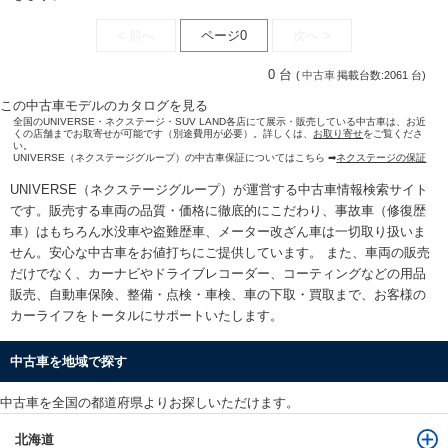
< 前へ
ページ0
次へ >
0 台
(
中古車
掲載台数:2061 台)
この中古車モデルのカタログを見る
全国のUNIVERSE・ネクステージ・SUV LAND各店にて展示・販売している中古車は、お近
くの店舗までお取寄せが可能です（別途費用が必要）。詳しくは、
お取り寄せ
をご覧くださ
い。
UNIVERSE（ネクステージグループ）の中古車保証についてはこちら ➡
ネクステージの保証
UNIVERSE（ネクステージグループ）が運営する
中古車情報検索
サイト
です。販売する車両の品質・価格に徹底的にこだわり、事故車（修復歴
車）はもちろん水没車や盗難歴車、メーター改ざん車は一切取り扱いま
せん。安心な
中古車をお値打ちに
ご提供しています。 また、車両の販売
だけでなく、カーナビやドライブレコーダー、コーティングなどの用品
販売、自動車保険、整備・点検・車検、車の下取・買取まで、お客様の
カーライフをトータルにサポートいたします。
中古車を地域で探す
中古車を全国の都道府県よりお探しいただけます。
北海道