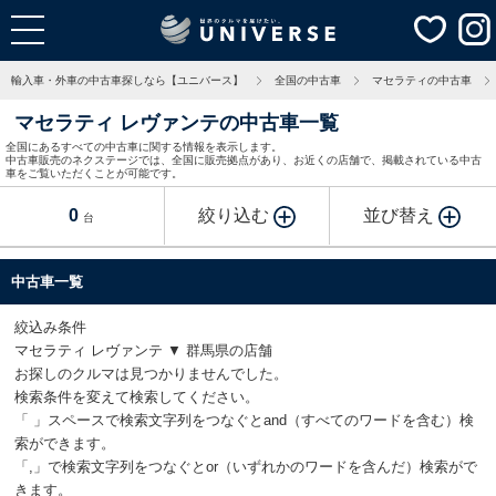
輸入車・外車の中古車探しなら【ユニバース】
全国の中古車
マセラティの中古車
マセラティ レヴァンテの中古車一覧
全国にあるすべての中古車に関する情報を表示します。
中古車販売のネクステージでは、全国に販売拠点があり、お近くの店舗で、掲載されている中古
車をご覧いただくことが可能です。
0
絞り込む
並び替え
台
中古車一覧
絞込み条件
マセラティ レヴァンテ ▼ 群馬県の店舗
お探しのクルマは見つかりませんでした。
検索条件を変えて検索してください。
「 」スペースで検索文字列をつなぐとand（すべてのワードを含む）検
索ができます。
「,」で検索文字列をつなぐとor（いずれかのワードを含んだ）検索がで
きます。