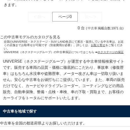
きます。
< 前へ
ページ0
次へ >
0 台
(
中古車
掲載台数:1971 台)
この中古車モデルのカタログを見る
全国のUNIVERSE・ネクステージ・SUV LAND各店にて展示・販売している中古車は、お近
くの店舗までお取寄せが可能です（別途費用が必要）。詳しくは、
お取り寄せ
をご覧くださ
い。
UNIVERSE（ネクステージグループ）の中古車保証についてはこちら ➡
ネクステージの保証
UNIVERSE（ネクステージグループ）が運営する
中古車情報検索
サイト
です。販売する車両の品質・価格に徹底的にこだわり、事故車（修復歴
車）はもちろん水没車や盗難歴車、メーター改ざん車は一切取り扱いま
せん。安心な
中古車をお値打ちに
ご提供しています。 また、車両の販売
だけでなく、カーナビやドライブレコーダー、コーティングなどの用品
販売、自動車保険、整備・点検・車検、車の下取・買取まで、お客様の
カーライフをトータルにサポートいたします。
中古車を地域で探す
中古車を全国の都道府県よりお探しいただけます。