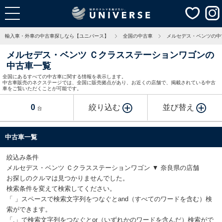
輸入車・外車の中古車探しなら【ユニバース】
全国の中古車
メルセデス・ベンツの中
メルセデス・ベンツ Ｃクラスステーションワゴンの
中古車一覧
全国にあるすべての中古車に関する情報を表示します。
中古車販売のネクステージでは、全国に販売拠点があり、お近くの店舗で、掲載されている中古
車をご覧いただくことが可能です。
0
絞り込む
並び替え
台
中古車一覧
絞込み条件
メルセデス・ベンツ Ｃクラスステーションワゴン ▼ 奈良県の店舗
お探しのクルマは見つかりませんでした。
検索条件を変えて検索してください。
「 」スペースで検索文字列をつなぐとand（すべてのワードを含む）検
索ができます。
「,」で検索文字列をつなぐとor（いずれかのワードを含んだ）検索がで