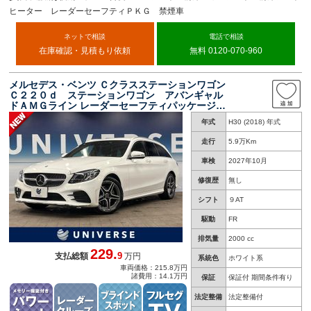
ヒーター レーダーセーフティＰＫＧ 禁煙車
ネットで相談
電話で相談
在庫確認・見積もり依頼
無料 0120-070-960
メルセデス・ベンツ Ｃクラスステーションワゴン
Ｃ２２０ｄ ステーションワゴン アバンギャル
ドＡＭＧライン レーダーセーフティパッケージ
純正ナビ リアビューカメラ パークトロニッ
年式
H30 (2018) 年式
ク アンビエントライト フルセグＴＶ ブライ
ンドスポットモニター レーンキーピングアシス
走行
5.9万Km
ト シートヒーター 電動リアゲート
車検
2027年10月
修復歴
無し
シフト
９AT
駆動
FR
排気量
2000 cc
229.
9
支払総額
万円
系統色
ホワイト系
車両価格：215.8万円
諸費用：14.1万円
保証
保証付 期間条件有り
法定整備
法定整備付