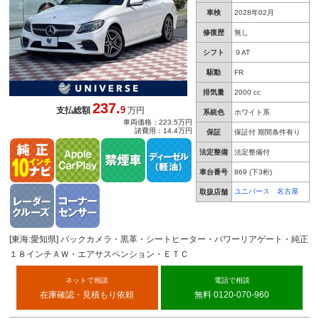
車検
2028年02月
修復歴
無し
シフト
９AT
駆動
FR
排気量
2000 cc
237.
9
支払総額
万円
系統色
ホワイト系
車両価格：223.5万円
諸費用：14.4万円
保証
保証付 期間条件有り
法定整備
法定整備付
車台番号
869
(下3桁)
ユニバース 名古屋
取扱店舗
[東海:愛知県] バックカメラ・黒革・シートヒーター・パワーリアゲート・純正
１８インチＡＷ・エアサスペンション・ＥＴＣ
ネットで相談
電話で相談
在庫確認・見積もり依頼
無料 0120-070-960