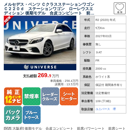
メルセデス・ベンツ Ｃクラスステーションワゴン
Ｃ２２０ｄ ステーションワゴン ローレウスエ
ディション 後期モデル 合皮コンビシート 前席
パワーシート 前席シートヒーター レーダーセ
年式
R2 (2020) 年式
ーフティＰＫＧ オートハイビーム パワーバッ
クドア ワイヤレスチャージング バックカメ
走行
5万Km
ラ プライバシーガラス 禁煙車
車検
2027年03月
修復歴
無し
シフト
９AT
駆動
FR
排気量
2000 cc
269.
9
支払総額
万円
系統色
ホワイト系
車両価格：256.4万円
諸費用：13.5万円
保証
保証付 期間条件有り
法定整備
法定整備付
車台番号
109
(下3桁)
ユニバース 堺
取扱店舗
[関西:大阪府] 後期モデル 合皮コンビシート 前席パワーシート 前席シート