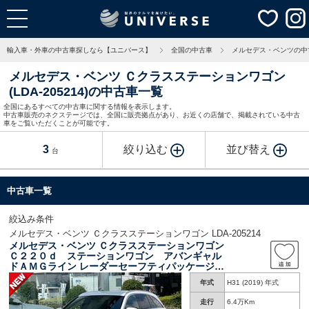
輸入車・外車の中古車探しなら【ユニバース】
全国の中古車
メルセデス・ベンツの中
メルセデス・ベンツ Ｃクラスステーションワゴン
(LDA-205214)の中古車一覧
全国にあるすべての中古車に関する情報を表示します。
中古車販売のネクステージでは、全国に販売拠点があり、お近くの店舗で、掲載されている中古
車をご覧いただくことが可能です。
3
絞り込む
並び替え
台
中古車一覧
絞込み条件
メルセデス・ベンツ Ｃクラスステーションワゴン LDA-205214
メルセデス・ベンツ Ｃクラスステーションワゴン
Ｃ２２０ｄ ステーションワゴン アバンギャル
ドＡＭＧライン レーダーセーフティパッケージ
レーダークルーズコントロール アップルカープ
年式
H31 (2019) 年式
レイ バックカメラ 黒革シート シートヒータ
ー パワーリアゲート 純正１８インチアルミ
走行
6.4万Km
エアサスペンション ＥＴＣ 禁煙車