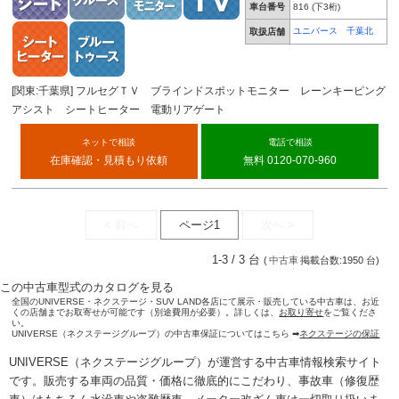
車台番号
816
(下3桁)
ユニバース 千葉北
取扱店舗
[関東:千葉県] フルセグＴＶ ブラインドスポットモニター レーンキーピング
アシスト シートヒーター 電動リアゲート
ネットで相談
電話で相談
在庫確認・見積もり依頼
無料 0120-070-960
< 前へ
ページ1
次へ >
1-3 / 3 台
(
中古車
掲載台数:1950 台)
この中古車型式のカタログを見る
全国のUNIVERSE・ネクステージ・SUV LAND各店にて展示・販売している中古車は、お近
くの店舗までお取寄せが可能です（別途費用が必要）。詳しくは、
お取り寄せ
をご覧くださ
い。
UNIVERSE（ネクステージグループ）の中古車保証についてはこちら ➡
ネクステージの保証
UNIVERSE（ネクステージグループ）が運営する
中古車情報検索
サイト
です。販売する車両の品質・価格に徹底的にこだわり、事故車（修復歴