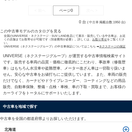
< 前へ
ページ0
次へ >
0 台
(
中古車
掲載台数:1950 台)
この中古車モデルのカタログを見る
全国のUNIVERSE・ネクステージ・SUV LAND各店にて展示・販売している中古車は、お近
くの店舗までお取寄せが可能です（別途費用が必要）。詳しくは、
お取り寄せ
をご覧くださ
い。
UNIVERSE（ネクステージグループ）の中古車保証についてはこちら ➡
ネクステージの保証
UNIVERSE（ネクステージグループ）が運営する
中古車情報検索
サイト
です。販売する車両の品質・価格に徹底的にこだわり、事故車（修復歴
車）はもちろん水没車や盗難歴車、メーター改ざん車は一切取り扱いま
せん。安心な
中古車をお値打ちに
ご提供しています。 また、車両の販売
だけでなく、カーナビやドライブレコーダー、コーティングなどの用品
販売、自動車保険、整備・点検・車検、車の下取・買取まで、お客様の
カーライフをトータルにサポートいたします。
中古車を地域で探す
中古車を全国の都道府県よりお探しいただけます。
北海道