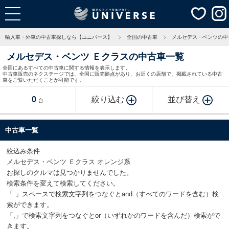
輸入車・外車の中古車探しなら【ユニバース】
全国の中古車
メルセデス・ベンツの中
メルセデス・ベンツ Ｅクラスの中古車一覧
全国にあるすべての中古車に関する情報を表示します。
中古車販売のネクステージでは、全国に販売拠点があり、お近くの店舗で、掲載されている中古
車をご覧いただくことが可能です。
0
絞り込む
並び替え
台
中古車一覧
絞込み条件
メルセデス・ベンツ Ｅクラス オレンジ系
お探しのクルマは見つかりませんでした。
検索条件を変えて検索してください。
「 」スペースで検索文字列をつなぐとand（すべてのワードを含む）検
索ができます。
「,」で検索文字列をつなぐとor（いずれかのワードを含んだ）検索がで
きます。