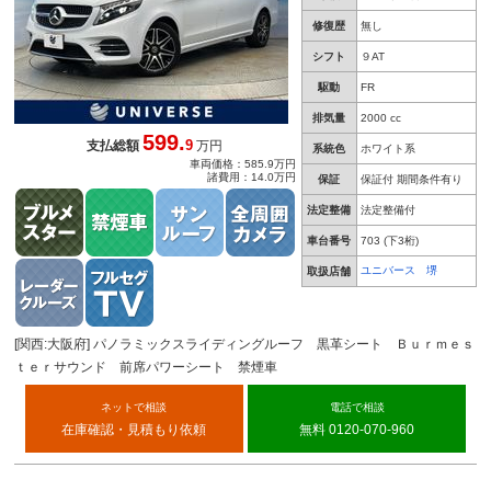
修復歴
無し
シフト
９AT
駆動
FR
排気量
2000 cc
599.
9
支払総額
万円
系統色
ホワイト系
車両価格：585.9万円
諸費用：14.0万円
保証
保証付 期間条件有り
法定整備
法定整備付
車台番号
703
(下3桁)
ユニバース 堺
取扱店舗
[関西:大阪府] パノラミックスライディングルーフ 黒革シート Ｂｕｒｍｅｓ
ｔｅｒサウンド 前席パワーシート 禁煙車
ネットで相談
電話で相談
在庫確認・見積もり依頼
無料 0120-070-960