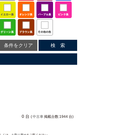
条件をクリア
検 索
0 台
(
中古車
掲載台数:1944 台)
詳しくは、
お取り寄せ
をご覧ください。