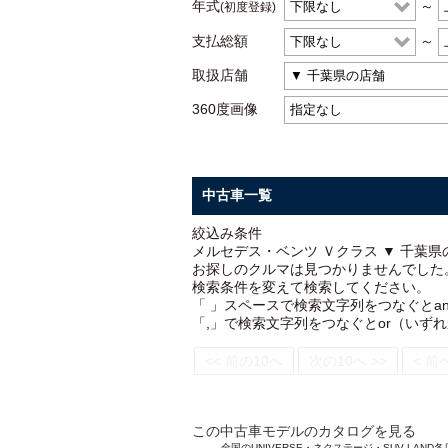
年式
～
(初度登録)
支払総額
～
取扱店舗
360度画像
中古車一覧
絞込み条件
メルセデス・ベンツ Ｖクラス ▼ 千葉県
お探しのクルマは見つかりませんでした
検索条件を変えて検索してください。
「 」スペースで検索文字列をつなぐとa
「,」で検索文字列をつなぐとor（いず
<< 前の10へ
次の10へ >>
< 前
この中古車モデルのカタログを見る
全国のUNIVERSE・ネクステージ・SUV L