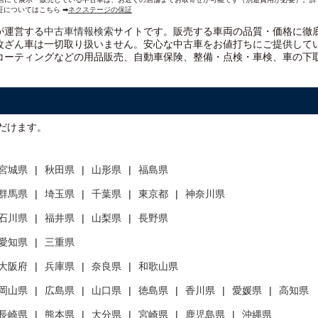
証についてはこちら ➡
ネクステージの保証
）が運営する
中古車情報検索
サイトです。販売する車両の品質・価格に徹
改ざん車は一切取り扱いません。安心な
中古車をお値打ちに
ご提供して
コーティングなどの用品販売、自動車保険、整備・点検・車検、車の下
だけます。
宮城県
秋田県
山形県
福島県
群馬県
埼玉県
千葉県
東京都
神奈川県
石川県
福井県
山梨県
長野県
愛知県
三重県
大阪府
兵庫県
奈良県
和歌山県
岡山県
広島県
山口県
徳島県
香川県
愛媛県
高知県
長崎県
熊本県
大分県
宮崎県
鹿児島県
沖縄県