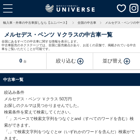
輸入車・外車の中古車探しなら【ユニバース】
全国の中古車
メルセデス・ベンツの中
メルセデス・ベンツ Ｖクラスの中古車一覧
全国にあるすべての中古車に関する情報を表示します。
中古車販売のネクステージでは、全国に販売拠点があり、お近くの店舗で、掲載されている中古
車をご覧いただくことが可能です。
0
絞り込む
並び替え
台
中古車一覧
絞込み条件
メルセデス・ベンツ Ｖクラス 50万円
お探しのクルマは見つかりませんでした。
検索条件を変えて検索してください。
「 」スペースで検索文字列をつなぐとand（すべてのワードを含む）検
索ができます。
「,」で検索文字列をつなぐとor（いずれかのワードを含んだ）検索がで
きます。