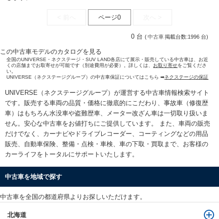
< 前へ
ページ0
次へ >
0 台
(
中古車
掲載台数:1996 台)
この中古車モデルのカタログを見る
全国のUNIVERSE・ネクステージ・SUV LAND各店にて展示・販売している中古車は、お近
くの店舗までお取寄せが可能です（別途費用が必要）。詳しくは、
お取り寄せ
をご覧くださ
い。
UNIVERSE（ネクステージグループ）の中古車保証についてはこちら ➡
ネクステージの保証
UNIVERSE（ネクステージグループ）が運営する
中古車情報検索
サイト
です。販売する車両の品質・価格に徹底的にこだわり、事故車（修復歴
車）はもちろん水没車や盗難歴車、メーター改ざん車は一切取り扱いま
せん。安心な
中古車をお値打ちに
ご提供しています。 また、車両の販売
だけでなく、カーナビやドライブレコーダー、コーティングなどの用品
販売、自動車保険、整備・点検・車検、車の下取・買取まで、お客様の
カーライフをトータルにサポートいたします。
中古車を地域で探す
中古車を全国の都道府県よりお探しいただけます。
北海道