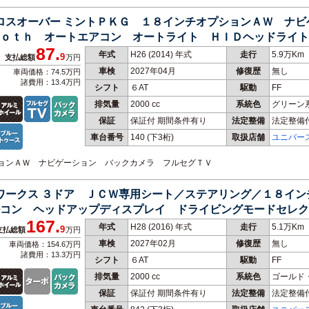
クロスオーバー ミントＰＫＧ １８インチオプションＡＷ ナ
ｏｔｈ オートエアコン オートライト ＨＩＤヘッドライト
87.
年式
H26 (2014) 年式
走行
5.9万Km
9
支払総額
万円
車検
2027年04月
修復歴
無し
車両価格：74.5万円
諸費用：13.4万円
シフト
６AT
駆動
FF
排気量
2000 cc
系統色
グリーン
保証
保証付 期間条件有り
法定整備
法定整備
車台番号
140
(下3桁)
取扱店舗
ユニバー
プションＡＷ ナビゲーション バックカメラ フルセグＴＶ
ーワークス ３ドア ＪＣＷ専用シート／ステアリング／１８イ
コン ヘッドアップディスプレイ ドライビングモードセレク
167.
年式
H28 (2016) 年式
走行
5.1万Km
9
支払総額
万円
車検
2027年02月
修復歴
無し
車両価格：154.6万円
諸費用：13.3万円
シフト
６AT
駆動
FF
排気量
2000 cc
系統色
ゴールド
保証
保証付 期間条件有り
法定整備
法定整備