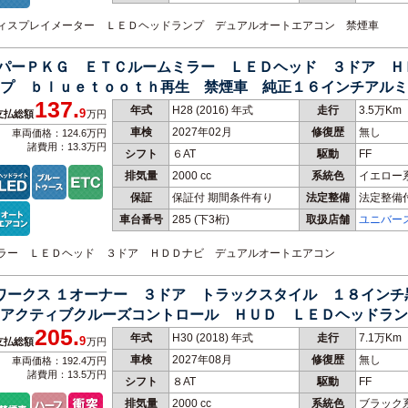
チディスプレイメーター ＬＥＤヘッドランプ デュアルオートエアコン 禁煙車
ペッパーＰＫＧ ＥＴＣルームミラー ＬＥＤヘッド ３ドア 
プ ｂｌｕｅｔｏｏｔｈ再生 禁煙車 純正１６インチアルミ
137.
年式
H28 (2016) 年式
走行
3.5万Km
9
支払総額
万円
車検
2027年02月
修復歴
無し
車両価格：124.6万円
諸費用：13.3万円
シフト
６AT
駆動
FF
排気量
2000 cc
系統色
イエロー
保証
保証付 期間条件有り
法定整備
法定整備
車台番号
285
(下3桁)
取扱店舗
ユニバー
ムミラー ＬＥＤヘッド ３ドア ＨＤＤナビ デュアルオートエアコン
ーワークス １オーナー ３ドア トラックスタイル １８イン
アクティブクルーズコントロール ＨＵＤ ＬＥＤヘッドラン
205.
年式
H30 (2018) 年式
走行
7.1万Km
9
支払総額
万円
車検
2027年08月
修復歴
無し
車両価格：192.4万円
諸費用：13.5万円
シフト
８AT
駆動
FF
排気量
2000 cc
系統色
ブラック