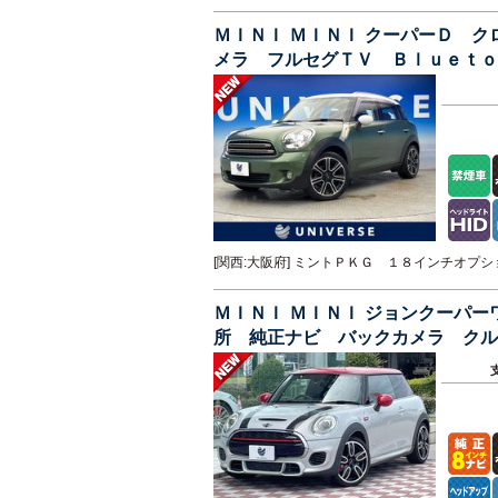
ＭＩＮＩ ＭＩＮＩ クーパーＤ 
メラ フルセグＴＶ Ｂｌｕｅｔｏ
ォグ 横滑り防止装置 禁煙車
[関西:大阪府] ミントＰＫＧ １８インチオ
ＭＩＮＩ ＭＩＮＩ ジョンクーパ
所 純正ナビ バックカメラ クル
ンプ パドルシフト ＥＴＣ