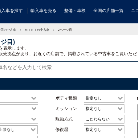
輸入車を探す
輸入車を売る
整備・車検
全国の店舗一覧
ユ
全国の中古車
ＭＩＮＩの中古車
2ページ目
ジ目)
を表示します。
販売拠点があり、お近くの店舗で、掲載されている中古車をご覧いただ
ボディ種類
ミッション
駆動方式
修復歴