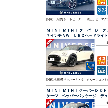
[関東:千葉県] シートヒーター 純正ナビ 
ＭＩＮＩ ＭＩＮＩ クーパーＤ 
７インチＡＷ ＬＥＤヘッドライト
続 ＥＴＣ アイドリングＳ
[関東:埼玉県] ペッパーＰＫＧ クルーズコ
ＭＩＮＩ ＭＩＮＩ クーパーＤ 
ケージ ペッパーパッケージ デュ
ンチＡＷ