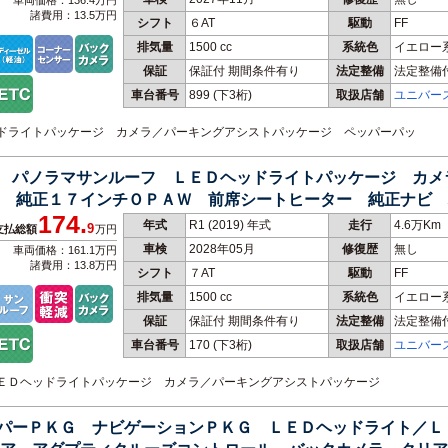
車両価格：136.4万円
諸費用：13.5万円
シフト
６AT
駆動
FF
排気量
1500 cc
系統色
イエロー
保証
保証付 期間条件有り
法定整備
法定整備
車台番号
899
(下3桁)
取扱店舗
ユニバー
ヘッドライトパッケージ カメラ／パーキングアシストパッケージ ペッパーパッ
ＨＤ パノラマサンルーフ ＬＥＤヘッドライトパッケージ カ
 純正１７インチＯＰＡＷ 前席シートヒーター 純正ナビ 
174.
年式
R1 (2019) 年式
走行
4.6万Km
9
支払総額
万円
車検
2028年05月
修復歴
無し
車両価格：161.1万円
諸費用：13.8万円
シフト
７AT
駆動
FF
排気量
1500 cc
系統色
イエロー
保証
保証付 期間条件有り
法定整備
法定整備
車台番号
170
(下3桁)
取扱店舗
ユニバー
 ＬＥＤヘッドライトパッケージ カメラ／パーキングアシストパッケージ
ペッパーＰＫＧ ナビゲーションＰＫＧ ＬＥＤヘッドライト／