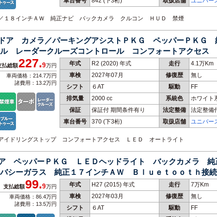
車台番号
842
(下3桁)
取扱店舗
ユニバー
ング／１８インチＡＷ 純正ナビ バックカメラ クルコン ＨＵＤ 禁煙
 ３ドア カメラ／パーキングアシストＰＫＧ ペッパーＰＫＧ
ル レーダークルーズコントロール コンフォートアクセス 
227.
年式
R2 (2020) 年式
走行
4.1万Km
9
支払総額
万円
車検
2027年07月
修復歴
無し
車両価格：214.7万円
諸費用：13.2万円
シフト
６AT
駆動
FF
排気量
2000 cc
系統色
ホワイト
保証
保証付 期間条件有り
法定整備
法定整備
車台番号
370
(下3桁)
取扱店舗
ユニバー
ル アイドリングストップ コンフォートアクセス ＬＥＤ オートライト
５ドア ペッパーＰＫＧ ＬＥＤヘッドライト バックカメラ 
バシーガラス 純正１７インチＡＷ Ｂｌｕｅｔｏｏｔｈ接続
99.
年式
H27 (2015) 年式
走行
7万Km
9
支払総額
万円
車検
2027年03月
修復歴
無し
車両価格：86.4万円
諸費用：13.5万円
シフト
６AT
駆動
FF