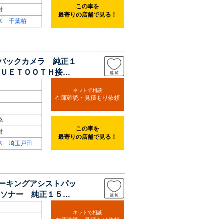
この車を
付
最寄りの店舗で見る！
ス 千葉柏
 バックカメラ 純正１
ＵＥＴＯＯＴＨ接
ネットで相談
在庫確認・見積もり依頼
系
この車を
付
最寄りの店舗で見る！
ス 埼玉戸田
パーキングアシストパッ
ソナー 純正１５イ
ネットで相談