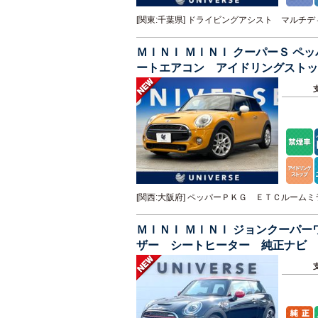
[関東:千葉県] ドライビングアシスト マル
ＭＩＮＩ ＭＩＮＩ クーパーＳ 
ートエアコン アイドリングストッ
[関西:大阪府] ペッパーＰＫＧ ＥＴＣルー
ＭＩＮＩ ＭＩＮＩ ジョンクーパ
ザー シートヒーター 純正ナビ 
クセス ＥＴＣ 禁煙車