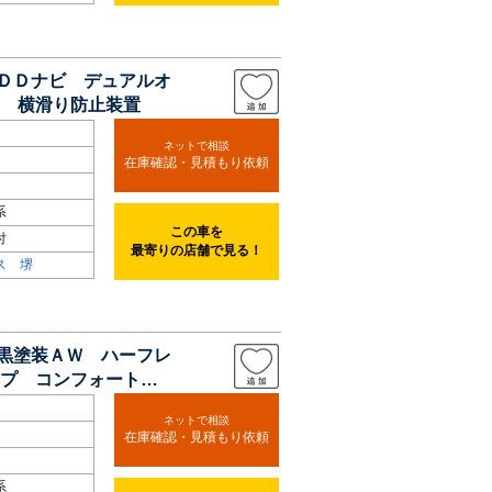
ＨＤＤナビ デュアルオ
 横滑り防止装置
ネットで相談
在庫確認・見積もり依頼
系
この車を
付
最寄りの店舗で見る！
ス 堺
チ黒塗装ＡＷ ハーフレ
プ コンフォートア
ネットで相談
在庫確認・見積もり依頼
系