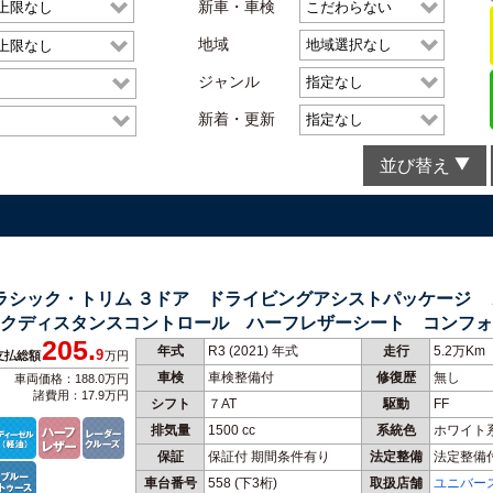
新車・車検
地域
ジャンル
新着・更新
並び替え
クラシック・トリム ３ドア ドライビングアシストパッケージ
クディスタンスコントロール ハーフレザーシート コンフォ
205.
年式
R3 (2021) 年式
走行
5.2万Km
9
支払総額
万円
車検
車検整備付
修復歴
無し
車両価格：188.0万円
諸費用：17.9万円
シフト
７AT
駆動
FF
排気量
1500 cc
系統色
ホワイト
保証
保証付 期間条件有り
法定整備
法定整備
車台番号
558
(下3桁)
取扱店舗
ユニバー