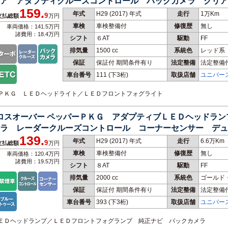
ア アダプティクルーズコントロール バックカメラ クリア
159.
年式
H29 (2017) 年式
走行
1万Km
9
支払総額
万円
車検
車検整備付
修復歴
無し
車両価格：141.5万円
諸費用：18.4万円
シフト
６AT
駆動
FF
排気量
1500 cc
系統色
レッド系
保証
保証付 期間条件有り
法定整備
法定整備
車台番号
111
(下3桁)
取扱店舗
ユニバー
ョンＰＫＧ ＬＥＤヘッドライト／ＬＥＤフロントフォグライト
クロスオーバー ペッパーＰＫＧ アダプティブＬＥＤヘッドラ
ラ レーダークルーズコントロール コーナーセンサー デュ
139.
年式
H29 (2017) 年式
走行
6.6万Km
9
支払総額
万円
車検
車検整備付
修復歴
無し
車両価格：120.4万円
諸費用：19.5万円
シフト
８AT
駆動
FF
排気量
2000 cc
系統色
ゴールド
保証
保証付 期間条件有り
法定整備
法定整備
車台番号
393
(下3桁)
取扱店舗
ユニバー
ブＬＥＤヘッドランプ／ＬＥＤフロントフォグランプ 純正ナビ バックカメラ