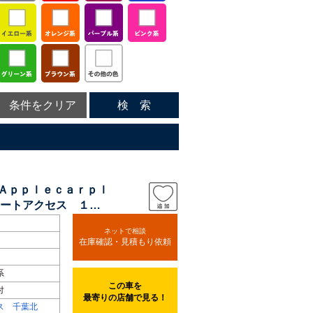
条件をクリア
検 索
 Ａｐｐｌｅｃａｒｐｌ
ートアクセス １６
ネットで相談
在庫確認・見積もり依頼
系
この車を
付
最寄りの店舗で見る！
ス 千葉北