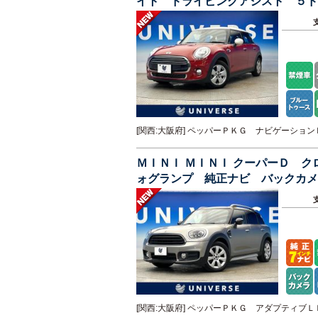
イト ドライビングアシスト ５ド
Ｄナビ ＥＴＣ
[関西:大阪府] ペッパーＰＫＧ ナビゲーシ
ＭＩＮＩ ＭＩＮＩ クーパーＤ 
ォグランプ 純正ナビ バックカメ
ン Ｂｌｕｅｔｏｏｔｈ接続
[関西:大阪府] ペッパーＰＫＧ アダプティ