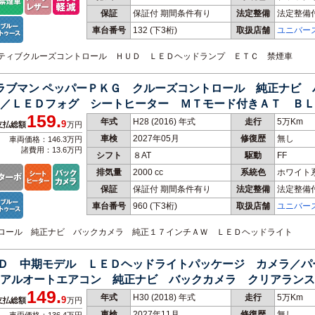
保証
保証付 期間条件有り
法定整備
法定整備
車台番号
132
(下3桁)
取扱店舗
ユニバー
アクティブクルーズコントロール ＨＵＤ ＬＥＤヘッドランプ ＥＴＣ 禁煙車
クラブマン ペッパーＰＫＧ クルーズコントロール 純正ナビ
／ＬＥＤフォグ シートヒーター ＭＴモード付きＡＴ ＢＬ
159.
年式
H28 (2016) 年式
走行
5万Km
9
支払総額
万円
車検
2027年05月
修復歴
無し
車両価格：146.3万円
諸費用：13.6万円
シフト
８AT
駆動
FF
排気量
2000 cc
系統色
ホワイト
保証
保証付 期間条件有り
法定整備
法定整備
車台番号
960
(下3桁)
取扱店舗
ユニバー
ントロール 純正ナビ バックカメラ 純正１７インチＡＷ ＬＥＤヘッドライト
５ＨＤ 中期モデル ＬＥＤヘッドライトパッケージ カメラ／
アルオートエアコン 純正ナビ バックカメラ クリアランス
149.
年式
H30 (2018) 年式
走行
5万Km
9
支払総額
万円
車検
2027年11月
修復歴
無し