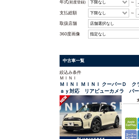
年式
～
(初度登録)
支払総額
～
取扱店舗
360度画像
中古車一覧
絞込み条件
ＭＩＮＩ
ＭＩＮＩ ＭＩＮＩ クーパーＤ 
ａｙ対応 リアビューカメラ パー
インチグレー塗装アルミ ＥＴＣ