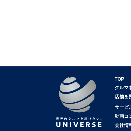
TOP
クルマ
店舗を
サービ
動画コ
会社情