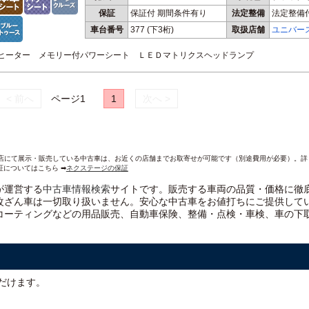
保証
保証付 期間条件有り
法定整備
法定整備
車台番号
377
(下3桁)
取扱店舗
ユニバー
ートヒーター メモリー付パワーシート ＬＥＤマトリクスヘッドランプ
< 前へ
ページ1
1
次へ >
AND各店にて展示・販売している中古車は、お近くの店舗までお取寄せが可能です（別途費用が必要）。
証についてはこちら ➡
ネクステージの保証
）が運営する
中古車情報検索
サイトです。販売する車両の品質・価格に徹
改ざん車は一切取り扱いません。安心な
中古車をお値打ちに
ご提供して
コーティングなどの用品販売、自動車保険、整備・点検・車検、車の下
だけます。