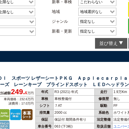
新車・車検
地域
ジャンル
新着・更新
並び替え
ＴＤＩ スポーツ レザーシートＰＫＧ Ａｐｐｌｅｃａｒｐｌ
ーズ レーンキープ ブラインドスポット ＬＥＤヘッドラン
249.
年式
R3 (2021) 年式
走行
1.9万Km
6
支払総額
万円
車検
車検整備付
修復歴
無し
車両価格：232.6万円
諸費用：17.0万円
シフト
７AT
駆動
FF
排気量
2000 cc
系統色
ホワイト
保証
保証付 期間条件有り
法定整備
法定整備
車台番号
063
(下3桁)
取扱店舗
ユニバー