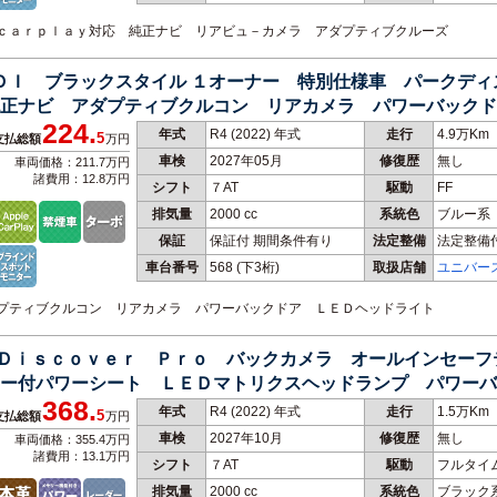
ｌｅｃａｒｐｌａｙ対応 純正ナビ リアビュ－カメラ アダプティブクルーズ
ＴＤＩ ブラックスタイル １オーナー 特別仕様車 パークデ
正ナビ アダプティブクルコン リアカメラ パワーバックド
224.
 禁煙車
年式
R4 (2022) 年式
走行
4.9万Km
5
支払総額
万円
車検
2027年05月
修復歴
無し
車両価格：211.7万円
諸費用：12.8万円
シフト
７AT
駆動
FF
排気量
2000 cc
系統色
ブルー系
保証
保証付 期間条件有り
法定整備
法定整備
車台番号
568
(下3桁)
取扱店舗
ユニバー
アダプティブクルコン リアカメラ パワーバックドア ＬＥＤヘッドライト
Ｒ Ｄｉｓｃｏｖｅｒ Ｐｒｏ バックカメラ オールインセー
ー付パワーシート ＬＥＤマトリクスヘッドランプ パワーバ
368.
年式
R4 (2022) 年式
走行
1.5万Km
5
支払総額
万円
車検
2027年10月
修復歴
無し
車両価格：355.4万円
諸費用：13.1万円
シフト
７AT
駆動
フルタイ
排気量
2000 cc
系統色
ブラック