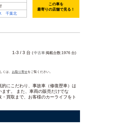
この車を
付
最寄りの店舗で見る！
ス 千葉北
1-3 / 3 台
(
中古車
掲載台数:1976 台)
詳しくは、
お取り寄せ
をご覧ください。
底的にこだわり、事故車（修復歴車）は
います。 また、車両の販売だけでな
取・買取まで、お客様のカーライフをト