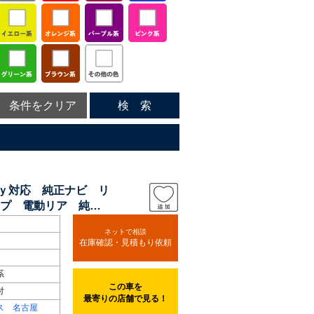
条件をクリア
検 索
ａｙ対応 純正ナビ リ
プ 電動リア 純正
ネットで相談
在庫確認・見積もり依頼
系
この車を
付
最寄りの店舗で見る！
ス 名古屋