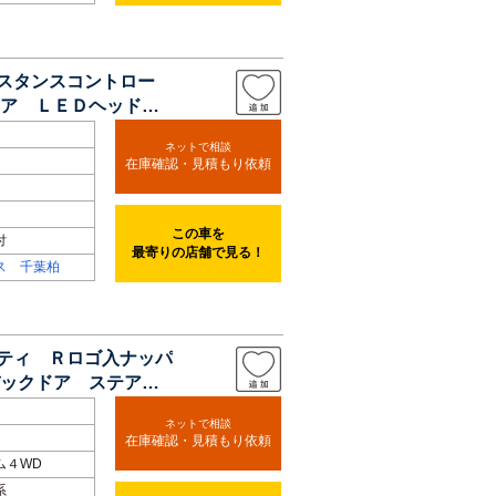
ィスタンスコントロー
ア ＬＥＤヘッドラ
ネットで相談
在庫確認・見積もり依頼
この車を
付
最寄りの店舗で見る！
ス 千葉柏
フティ Ｒロゴ入ナッパ
ックドア ステアリ
ネットで相談
在庫確認・見積もり依頼
ム４WD
系