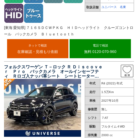
ユニバース 名東
取扱店舗
[東海:愛知県] ７１６ＳＤＣＷＰＫＧ ＨＩＤヘッドライト クルーズコントロ
ール バックカメラ Ｂｌｕｅｔｏｏｔｈ
ネットで相談
電話で相談
在庫確認・見積もり依頼
無料 0120-070-960
フォルクスワーゲン Ｔ－ロック Ｒ Ｄｉｓｃｏｖｅ
ｒ Ｐｒｏ バックカメラ オールインセーフテ
ィ Ｒロゴ入ナッパ革シート シートヒーター
メモリー付パワーシート ＬＥＤマトリクスヘッ
年式
R4 (2022) 年式
ドランプ パワーバックドア ステアリングヒー
ター
走行
1.5万Km
車検
2027年10月
修復歴
無し
シフト
７AT
駆動
フルタイム４WD
排気量
2000 cc