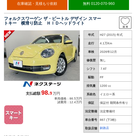
在庫確認・見積もり依頼
無料 0120-070-960
フォルクスワーゲン ザ・ビートル デザイン スマー
トキー 横滑り防止 ＨＩＤヘッドライト
年式
H27 (2015) 年式
走行
4.1万Km
車検
2026年12月
修復歴
無し
シフト
７AT
駆動
FF
排気量
1200 cc
98.
9
支払総額
万円
系統色
イエロー系
車両価格：86.5万円
諸費用：12.4万円
保証
保証付 期間条件有り
法定整備
法定整備付
車台番号
867
(下3桁)
釧路店
取扱店舗