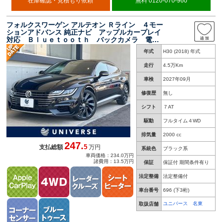
在庫確認・見積もり依頼
無料 0120-070-960
フォルクスワーゲン アルテオン Ｒライン ４モー
ションアドバンス 純正ナビ アップルカープレイ
対応 Ｂｌｕｅｔｏｏｔｈ バックカメラ 電動
リアゲート ブラックレザーシート シートヒー
年式
H30 (2018) 年式
ター 純正２０インチアルミホイール ＬＥＤヘ
ッドライト パドルシフト スマートキー
走行
4.5万Km
車検
2027年09月
修復歴
無し
シフト
７AT
駆動
フルタイム４WD
排気量
2000 cc
247.
5
支払総額
万円
系統色
ブラック系
車両価格：234.0万円
諸費用：13.5万円
保証
保証付 期間条件有り
法定整備
法定整備付
車台番号
696
(下3桁)
ユニバース 名東
取扱店舗