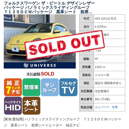
フォルクスワーゲン ザ・ビートル デザインレザー
パッケージ パノラミックスライディングルーフ
７１２ＳＤＣＷパッケージ 黒革シート 前席シ
ートヒーター 純正ナビ クルーズコントロー
年式
H25 (2013) 年式
ル ｂｌｕｅｔｏｏｔｈ接続 ＥＴＣ車載器 デ
ュアルオートエアコン ＨＩＤ 禁煙車
走行
4.8万Km
車検
車検整備付
修復歴
無し
シフト
７AT
駆動
FF
排気量
1200 cc
SOLD
支払総額
系統色
イエロー系
保証
保証付 期間条件有り
法定整備
法定整備付
車台番号
391
(下3桁)
ユニバース 名東
取扱店舗
[東海:愛知県] パノラミックスライディングルーフ ７１２ＳＤＣＷパッケー
ジ 黒革シート 前席シートヒーター 純正ナビ