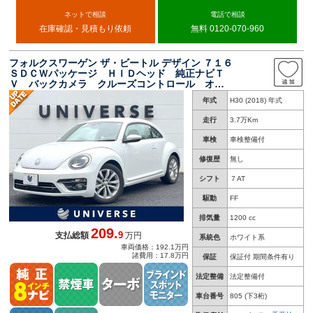
ネットで相談
電話で相談
在庫確認・見積もり依頼
無料 0120-070-960
フォルクスワーゲン ザ・ビートル デザイン ７１６
ＳＤＣＷパッケージ ＨＩＤヘッド 純正ナビＴ
Ｖ バックカメラ クルーズコントロール オー
トライト スマートエントリー 革巻きステアリ
年式
H30 (2018) 年式
ング 純正１７インチアルミ ＥＴＣ 禁煙車
走行
3.7万Km
車検
車検整備付
修復歴
無し
シフト
７AT
駆動
FF
排気量
1200 cc
209.
9
支払総額
万円
系統色
ホワイト系
車両価格：192.1万円
諸費用：17.8万円
保証
保証付 期間条件有り
法定整備
法定整備付
車台番号
805
(下3桁)