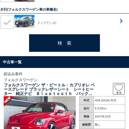
タ行(フォルクスワーゲン車の車種名)
ティグアン
(2)
検 索
中古車一覧
絞込み条件
フォルクスワーゲン
フォルクスワーゲン ザ・ビートル・カブリオレ ベ
ースグレード ブラックレザーシート シートヒー
ター 純正ナビ Ｂｌｕｅｔｏｏｔｈ バックカ
メラ クルーズコントロール ＨＩＤヘッドライ
年式
H28 (2016) 年式
ト クリアランスソナー １８インチアルミホイ
ール デュアルオートエアコン 禁煙車
走行
5.5万Km
車検
2027年10月
修復歴
無し