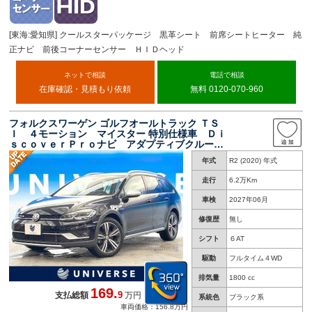
[東海:愛知県] クールスターパッケージ 黒革シート 前席シートヒーター 純
正ナビ 前後コーナーセンサー ＨＩＤヘッド
ネットで相談
電話で相談
在庫確認・見積もり依頼
無料 0120-070-960
フォルクスワーゲン ゴルフオールトラック ＴＳ
Ｉ ４モーション マイスター 特別仕様車 Ｄｉ
ｓｃｏｖｅｒＰｒｏナビ アダプティブクルーズ
コントロール アクティブインフォディスプレ
年式
R2 (2020) 年式
イ ＬＥＤヘッドライト バックカメラ ステア
リングヒーター シートヒーター パドルシフ
走行
6.2万Km
ト フルセグ
車検
2027年06月
修復歴
無し
シフト
６AT
駆動
フルタイム４WD
排気量
1800 cc
169.
9
支払総額
万円
系統色
ブラック系
車両価格：156.8万円