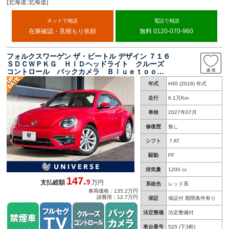
[北海道:北海道]
ネットで相談
電話で相談
在庫確認・見積もり依頼
無料 0120-070-960
フォルクスワーゲン ザ・ビートル デザイン ７１６
ＳＤＣＷＰＫＧ ＨＩＤヘッドライト クルーズ
コントロール バックカメラ Ｂｌｕｅｔｏｏｔ
ｈ スマートキー 禁煙車 純正１７インチＡ
年式
H30 (2018) 年式
Ｗ ＥＴＣ
走行
6.1万Km
車検
2027年07月
修復歴
無し
シフト
７AT
駆動
FF
排気量
1200 cc
147.
9
支払総額
万円
系統色
レッド系
車両価格：135.2万円
諸費用：12.7万円
保証
保証付 期間条件有り
法定整備
法定整備付
車台番号
525
(下3桁)