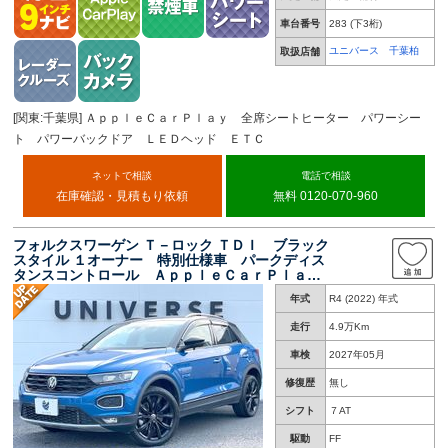
車台番号
283
(下3桁)
ユニバース 千葉柏
取扱店舗
[関東:千葉県] ＡｐｐｌｅＣａｒＰｌａｙ 全席シートヒーター パワーシー
ト パワーバックドア ＬＥＤヘッド ＥＴＣ
ネットで相談
電話で相談
在庫確認・見積もり依頼
無料 0120-070-960
フォルクスワーゲン Ｔ－ロック ＴＤＩ ブラック
スタイル １オーナー 特別仕様車 パークディス
タンスコントロール ＡｐｐｌｅＣａｒＰｌａ
ｙ 純正ナビ アダプティブクルコン リアカメ
年式
R4 (2022) 年式
ラ パワーバックドア ＬＥＤヘッドライト 純
正１８インチＡＷ ＥＴＣ 禁煙車
走行
4.9万Km
車検
2027年05月
修復歴
無し
シフト
７AT
駆動
FF