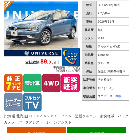
減 バックカメラ パークアシスト レーンアシ
年式
H27 (2015) 年式
スト 純正１７インチアルミホイール 地デジ
デュアルエアコン ＥＴＣ 禁煙車 クリアラン
走行
7.7万Km
スソナー 電動格納ミラ
車検
2026年11月
修復歴
無し
シフト
６AT
駆動
フルタイム４WD
排気量
1800 cc
89.
9
支払総額
万円
系統色
ブルー系
車両価格：76.9万円
諸費用：13.0万円
保証
保証付 期間条件有り
法定整備
法定整備付
車台番号
457
(下3桁)
ユニバース 札幌
取扱店舗
[北海道:北海道] Ｄｉｓｃｏｖｅｒ Ｐｒｏ 追従クルコン 衝突軽減 バック
カメラ パークアシスト レーンアシスト