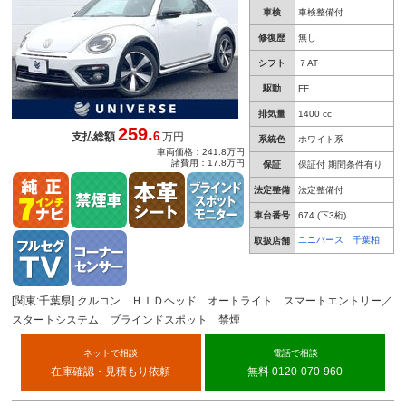
車検
車検整備付
修復歴
無し
シフト
７AT
駆動
FF
排気量
1400 cc
259.
6
支払総額
万円
系統色
ホワイト系
車両価格：241.8万円
諸費用：17.8万円
保証
保証付 期間条件有り
法定整備
法定整備付
車台番号
674
(下3桁)
ユニバース 千葉柏
取扱店舗
[関東:千葉県] クルコン ＨＩＤヘッド オートライト スマートエントリー／
スタートシステム ブラインドスポット 禁煙
ネットで相談
電話で相談
在庫確認・見積もり依頼
無料 0120-070-960