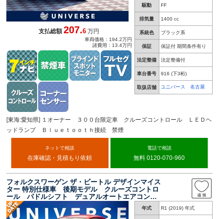
駆動
FF
排気量
1400 cc
207.
6
支払総額
万円
系統色
ブラック系
車両価格：194.2万円
諸費用：13.4万円
保証
保証付 期間条件有り
法定整備
法定整備付
車台番号
916
(下3桁)
ユニバース 名古屋
取扱店舗
[東海:愛知県] １オーナー ３００台限定車 クルーズコントロール ＬＥＤヘ
ッドランプ Ｂｌｕｅｔｏｏｔｈ接続 禁煙
ネットで相談
電話で相談
在庫確認・見積もり依頼
無料 0120-070-960
フォルクスワーゲン ザ・ビートル デザインマイス
ター 特別仕様車 後期モデル クルーズコントロ
ール パドルシフト デュアルオートエアコン
リアビューカメラ 純正ナビ 地デジＴＶ ＢＬ
年式
R1 (2019) 年式
ＵＥＴＯＯＴＨ接続 純正１７インチＡＷ 禁煙
車