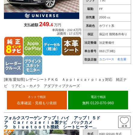
シフト
７AT
駆動
FF
排気量
2000 cc
249.
6
支払総額
万円
系統色
ホワイト系
車両価格：232.6万円
諸費用：17.0万円
保証
保証付 期間条件有り
法定整備
法定整備付
車台番号
063
(下3桁)
ユニバース 名古屋
取扱店舗
[東海:愛知県] レザーシートＰＫＧ Ａｐｐｌｅｃａｒｐｌａｙ対応 純正ナ
ビ リアビュ－カメラ アダプティブクルーズ
ネットで相談
電話で相談
在庫確認・見積もり依頼
無料 0120-070-960
フォルクスワーゲン アップ！ ハイ アップ！ ５ド
ア Ｃａｒｒｏｚｅｒｉａ製ナビ バックカメ
ラ ｂｌｕｅｔｏｏｔｈ接続 シートヒーター
リアソナー アイドリングストップ オートライ
年式
H30 (2018) 年式