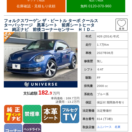
ネットで相談
電話で相談
在庫確認・見積もり依頼
無料 0120-070-960
フォルクスワーゲン ザ・ビートル ターボ クールス
ターパッケージ 黒革シート 前席シートヒータ
ー 純正ナビ 前後コーナーセンサー ＨＩＤヘ
ッドライト ３連メーター オートクルーズコン
年式
H26 (2014) 年式
トロール ｂｌｕｅｔｏｏｔｈ接続 ＥＴＣ車載
器 禁煙車
走行
1.7万Km
車検
2027年06月
修復歴
無し
シフト
６AT
駆動
FF
排気量
2000 cc
182.
9
支払総額
万円
系統色
ブルー系
車両価格：169.7万円
諸費用：13.2万円
保証
保証付 期間条件有り
法定整備
法定整備付
車台番号
814
(下3桁)
ユニバース 名東
取扱店舗