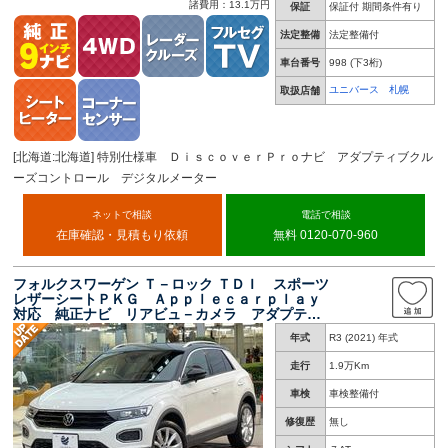
諸費用：13.1万円
保証
保証付 期間条件有り
法定整備
法定整備付
車台番号
998
(下3桁)
ユニバース 札幌
取扱店舗
[北海道:北海道] 特別仕様車 ＤｉｓｃｏｖｅｒＰｒｏナビ アダプティブクル
ーズコントロール デジタルメーター
ネットで相談
電話で相談
在庫確認・見積もり依頼
無料 0120-070-960
フォルクスワーゲン Ｔ－ロック ＴＤＩ スポーツ
レザーシートＰＫＧ Ａｐｐｌｅｃａｒｐｌａｙ
対応 純正ナビ リアビュ－カメラ アダプティ
ブクルーズ レーンキープ ブラインドスポッ
年式
R3 (2021) 年式
ト ＬＥＤヘッドランプ 電動リア 純正１８イ
ンチＡＷ ＥＴＣ
走行
1.9万Km
車検
車検整備付
修復歴
無し