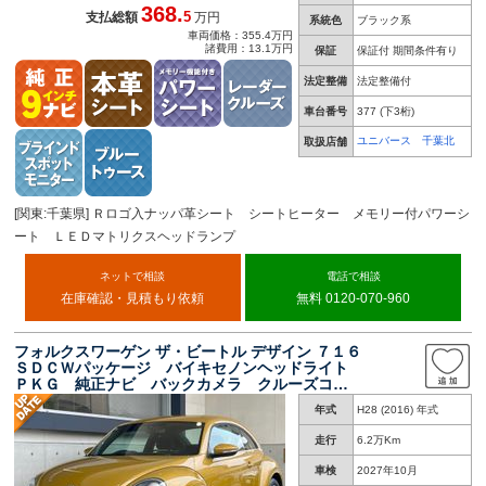
368.
5
支払総額
万円
系統色
ブラック系
車両価格：355.4万円
諸費用：13.1万円
保証
保証付 期間条件有り
法定整備
法定整備付
車台番号
377
(下3桁)
ユニバース 千葉北
取扱店舗
[関東:千葉県] Ｒロゴ入ナッパ革シート シートヒーター メモリー付パワーシ
ート ＬＥＤマトリクスヘッドランプ
ネットで相談
電話で相談
在庫確認・見積もり依頼
無料 0120-070-960
フォルクスワーゲン ザ・ビートル デザイン ７１６
ＳＤＣＷパッケージ バイキセノンヘッドライト
ＰＫＧ 純正ナビ バックカメラ クルーズコン
トロール スマートエントリー ＨＩＤヘッドラ
年式
H28 (2016) 年式
イト ブラインドスポットアシスト ＥＴＣ車載
器 後期型 禁煙車
走行
6.2万Km
車検
2027年10月