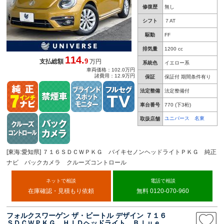
修復歴
無し
シフト
７AT
駆動
FF
排気量
1200 cc
114.
9
支払総額
万円
系統色
イエロー系
車両価格：102.0万円
諸費用：12.9万円
保証
保証付 期間条件有り
法定整備
法定整備付
車台番号
770
(下3桁)
ユニバース 名東
取扱店舗
[東海:愛知県] ７１６ＳＤＣＷＰＫＧ バイキセノンヘッドライトＰＫＧ 純正
ナビ バックカメラ クルーズコントロール
ネットで相談
電話で相談
在庫確認・見積もり依頼
無料 0120-070-960
フォルクスワーゲン ザ・ビートル デザイン ７１６
ＳＤＣＷＰＫＧ ＨＩＤヘッドライト Ｂｌｕｅ