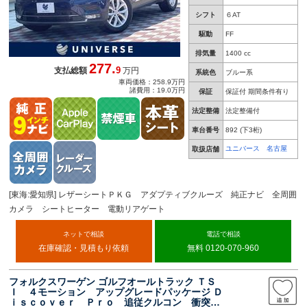
シフト
６AT
駆動
FF
排気量
1400 cc
277.
9
支払総額
万円
系統色
ブルー系
車両価格：258.9万円
諸費用：19.0万円
保証
保証付 期間条件有り
法定整備
法定整備付
車台番号
892
(下3桁)
ユニバース 名古屋
取扱店舗
[東海:愛知県] レザーシートＰＫＧ アダプティブクルーズ 純正ナビ 全周囲
カメラ シートヒーター 電動リアゲート
ネットで相談
電話で相談
在庫確認・見積もり依頼
無料 0120-070-960
フォルクスワーゲン ゴルフオールトラック ＴＳ
Ｉ ４モーション アップグレードパッケージ Ｄ
ｉｓｃｏｖｅｒ Ｐｒｏ 追従クルコン 衝突軽