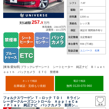
シフト
７AT
駆動
FF
排気量
1200 cc
257.
9
支払総額
万円
系統色
レッド系
車両価格：244.8万円
諸費用：13.1万円
保証
保証付 期間条件有り
法定整備
法定整備付
車台番号
556
(下3桁)
ユニバース 名東
取扱店舗
[東海:愛知県] ブラックレザーシート シートヒーター 純正ナビ Ｂｌｕｅｔ
ｏｏｔｈ バックカメラ ＥＴＣ 禁煙車
ネットで相談
電話で相談
在庫確認・見積もり依頼
無料 0120-070-960
フォルクスワーゲン Ｔ－ロック ＴＤＩ Ｒライン
レーダークルーズコントロール ＡｐｐｌｅＣａ
ｒＰｌａｙ 純正ナビ バックカメラ 前席シー
トヒーター 前後コーナーセンサー パワーバッ