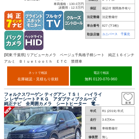
車両価格：130.0万円
諸費用：12.5万円
保証
保証付 期間条件有り
法定整備
法定整備付
車台番号
827
(下3桁)
ユニバース 千葉北
取扱店舗
[関東:千葉県] リアビューカメラ ベージュ千鳥格子柄シート 純正１６インチ
アルミ Ｂｌｕｅｔｏｏｔｈ ＥＴＣ 禁煙車
ネットで相談
電話で相談
在庫確認・見積もり依頼
無料 0120-070-960
フォルクスワーゲン ティグアン ＴＳＩ ハイライ
ン レザーシートＰＫＧ アダプティブクルーズ
純正ナビ 全周囲カメラ シートヒーター 電動
リアゲート Ａｐｐｌｅｃａｒｐｌａｙ Ｂｌｕ
年式
R1 (2019) 年式
ｅｔｏｏｔｈ接続 ＬＥＤヘッドランプ 純正１
８インチＡＷ ＥＴＣ 禁煙
走行
3.6万Km
車検
車検整備付
修復歴
無し