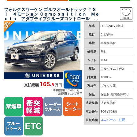
フォルクスワーゲン ゴルフオールトラック ＴＳ
Ｉ ４モーション Ｃｏｍｐｏｓｉｔｉｏｎ Ｍｅ
ｄｉａ アダプティブクルーズコントロール リ
アビューカメラ アンビエントライト 純正ナ
年式
H29 (2017) 年式
ビ Ｂｌｕｅｔｏｏｔｈ ＥＴＣ ＬＥＤヘッド
ライト ヘッドライトウォッシャー
走行
5.1万Km
車検
車検整備付
修復歴
無し
シフト
６AT
駆動
フルタイム４WD
排気量
1800 cc
165.
5
支払総額
万円
系統色
ブラック系
車両価格：146.3万円
諸費用：19.2万円
保証
保証付 期間条件有り
法定整備
法定整備付
車台番号
806
(下3桁)
ユニバース 札幌
取扱店舗