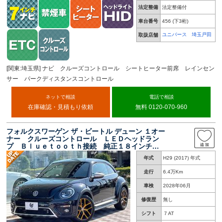
法定整備
法定整備付
車台番号
456
(下3桁)
ユニバース 埼玉戸田
取扱店舗
[関東:埼玉県] ナビ クルーズコントロール シートヒーター前席 レインセン
サー パークディスタンスコントロール
ネットで相談
電話で相談
在庫確認・見積もり依頼
無料 0120-070-960
フォルクスワーゲン ザ・ビートル デューン １オー
ナー クルーズコントロール ＬＥＤヘッドラン
プ Ｂｌｕｅｔｏｏｔｈ接続 純正１８インチＡ
Ｗ スマートキー ブラインドスポットモニタ
年式
H29 (2017) 年式
ー 革巻ステアリング クリアランスソナー パ
ドルシフト 禁煙車
走行
6.4万Km
車検
2028年06月
修復歴
無し
シフト
７AT