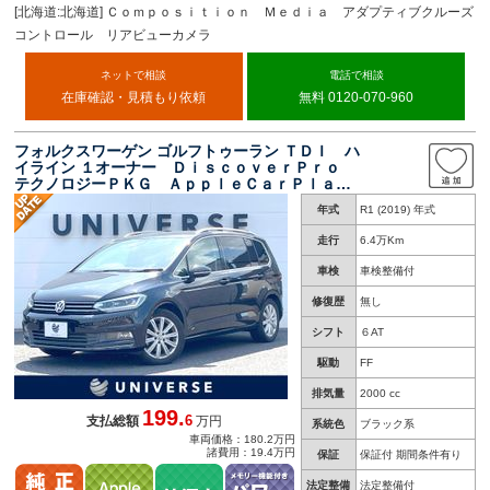
[北海道:北海道] Ｃｏｍｐｏｓｉｔｉｏｎ Ｍｅｄｉａ アダプティブクルーズ
コントロール リアビューカメラ
ネットで相談
電話で相談
在庫確認・見積もり依頼
無料 0120-070-960
フォルクスワーゲン ゴルフトゥーラン ＴＤＩ ハ
イライン １オーナー ＤｉｓｃｏｖｅｒＰｒｏ
テクノロジーＰＫＧ ＡｐｐｌｅＣａｒＰｌａ
ｙ 純正ナビＴＶ 全席シートヒーター パワー
年式
R1 (2019) 年式
シート パワーバックドア ＬＥＤヘッド 純正
１７インチＡＷ ＥＴＣ 禁煙車
走行
6.4万Km
車検
車検整備付
修復歴
無し
シフト
６AT
駆動
FF
排気量
2000 cc
199.
6
支払総額
万円
系統色
ブラック系
車両価格：180.2万円
諸費用：19.4万円
保証
保証付 期間条件有り
法定整備
法定整備付