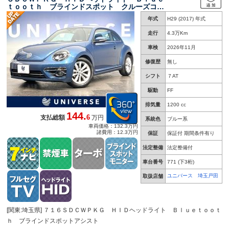
ｔｏｏｔｈ ブラインドスポット クルーズコン
トロール オートライト ターボ レインセンサ
年式
H29 (2017) 年式
ー 自動防眩ルームミラー カミングホーム リ
ービングホーム
走行
4.3万Km
車検
2026年11月
修復歴
無し
シフト
７AT
駆動
FF
排気量
1200 cc
144.
6
支払総額
万円
系統色
ブルー系
車両価格：132.3万円
諸費用：12.3万円
保証
保証付 期間条件有り
法定整備
法定整備付
車台番号
771
(下3桁)
ユニバース 埼玉戸田
取扱店舗
[関東:埼玉県] ７１６ＳＤＣＷＰＫＧ ＨＩＤヘッドライト Ｂｌｕｅｔｏｏｔ
ｈ ブラインドスポットアシスト