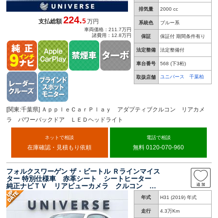
排気量
2000 cc
224.
5
支払総額
万円
系統色
ブルー系
車両価格：211.7万円
諸費用：12.8万円
保証
保証付 期間条件有り
法定整備
法定整備付
車台番号
568
(下3桁)
ユニバース 千葉柏
取扱店舗
[関東:千葉県] ＡｐｐｌｅＣａｒＰｌａｙ アダプティブクルコン リアカメ
ラ パワーバックドア ＬＥＤヘッドライト
ネットで相談
電話で相談
在庫確認・見積もり依頼
無料 0120-070-960
フォルクスワーゲン ザ・ビートル Ｒラインマイス
ター 特別仕様車 赤革シート シートヒーター
純正ナビＴＶ リアビューカメラ クルコン Ｈ
ＩＤヘッド オートライト スマートエントリー
年式
H31 (2019) 年式
／スタートシステム ブラインドスポットディテ
クション ＥＴＣ 禁煙車
走行
4.3万Km