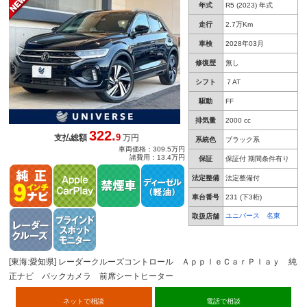
年式
R5 (2023) 年式
クドア ブラインドスポットアシスト スマート
エントリー 禁煙車
走行
2.7万Km
車検
2028年03月
修復歴
無し
シフト
７AT
駆動
FF
排気量
2000 cc
322.
9
支払総額
万円
系統色
ブラック系
車両価格：309.5万円
諸費用：13.4万円
保証
保証付 期間条件有り
法定整備
法定整備付
車台番号
231
(下3桁)
ユニバース 名東
取扱店舗
[東海:愛知県] レーダークルーズコントロール ＡｐｐｌｅＣａｒＰｌａｙ 純
正ナビ バックカメラ 前席シートヒーター
ネットで相談
電話で相談