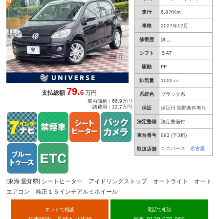
ト オートエアコン 純正１５インチアルミホイ
ール ＥＴＣ 禁煙車
走行
6.8万Km
車検
2027年12月
修復歴
無し
シフト
５AT
駆動
FF
排気量
1000 cc
79.
6
支払総額
万円
系統色
ブラック系
車両価格：66.9万円
諸費用：12.7万円
保証
保証付 期間条件有り
法定整備
法定整備付
車台番号
893
(下3桁)
ユニバース 名古屋
取扱店舗
[東海:愛知県] シートヒーター アイドリングストップ オートライト オート
エアコン 純正１５インチアルミホイール
ネットで相談
電話で相談