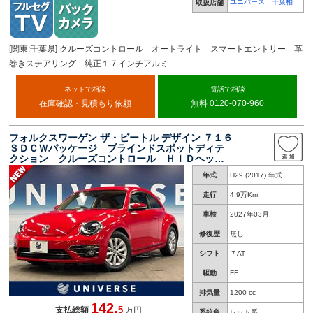
ユニバース 千葉柏
取扱店舗
[関東:千葉県] クルーズコントロール オートライト スマートエントリー 革
巻きステアリング 純正１７インチアルミ
ネットで相談
電話で相談
在庫確認・見積もり依頼
無料 0120-070-960
フォルクスワーゲン ザ・ビートル デザイン ７１６
ＳＤＣＷパッケージ ブラインドスポットディテ
クション クルーズコントロール ＨＩＤヘッド
ランプ リアビューカメラ ベージュ千鳥格子柄
年式
H29 (2017) 年式
シート 純正１６インチアルミ Ｂｌｕｅｔｏｏ
ｔｈ ＥＴＣ
走行
4.9万Km
車検
2027年03月
修復歴
無し
シフト
７AT
駆動
FF
排気量
1200 cc
142.
5
支払総額
万円
系統色
レッド系