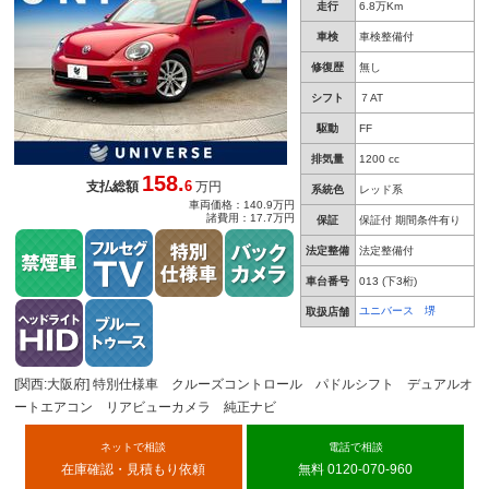
走行
6.8万Km
車検
車検整備付
修復歴
無し
シフト
７AT
駆動
FF
排気量
1200 cc
158.
6
支払総額
万円
系統色
レッド系
車両価格：140.9万円
諸費用：17.7万円
保証
保証付 期間条件有り
法定整備
法定整備付
車台番号
013
(下3桁)
ユニバース 堺
取扱店舗
[関西:大阪府] 特別仕様車 クルーズコントロール パドルシフト デュアルオ
ートエアコン リアビューカメラ 純正ナビ
ネットで相談
電話で相談
在庫確認・見積もり依頼
無料 0120-070-960