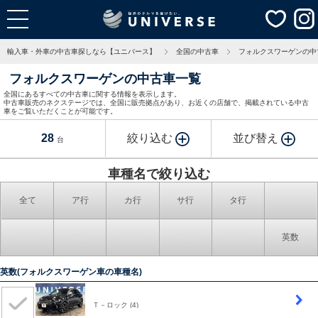
輸入車・外車の中古車探しなら【ユニバース】
全国の中古車
フォルクスワーゲンの中
フォルクスワーゲンの中古車一覧
全国にあるすべての中古車に関する情報を表示します。
中古車販売のネクステージでは、全国に販売拠点があり、お近くの店舗で、掲載されている中古
車をご覧いただくことが可能です。
28
絞り込む
並び替え
台
車種名で絞り込む
全て
ア行
カ行
サ行
タ行
ナ行
ハ行
マ行
ヤ行
ラ行
ワ行
英数
英数(フォルクスワーゲン車の車種名)
Ｔ－ロック
(4)