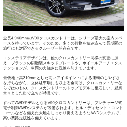
全長4,940mmのV90クロスカントリーは、シリーズ最大の室内スペ
ースを持っています。そのため、多くの荷物を積み込んで長期間の
旅行にも対応できるクルーザー的存在です。
エクステリアデザインは、他のクロスカントリー同様の変更に加
え、ブラックの樹脂製スキッドプレートや、ホイールアーチエクス
テンションが、車両の力強さに洗練を与えています。
最低地上高210mmとした高いアイポイントによる運転のしやすさ
を持ちながら、立体駐車場にも収まる全高は、クロスカントリーな
らではのもの。クロスカントリーのトップモデルに相応しい、威風
堂々とした出で立ちが特長です。
すべてAWDモデルとなるV90クロスカントリーは、プレチャージ式
電子制御AWDシステムが装備されます。ヒル・ディセント・コント
ロールなどを備えた大地をしっかり捉えるようなAWDシステムで、
高い悪路走破性を備えています。