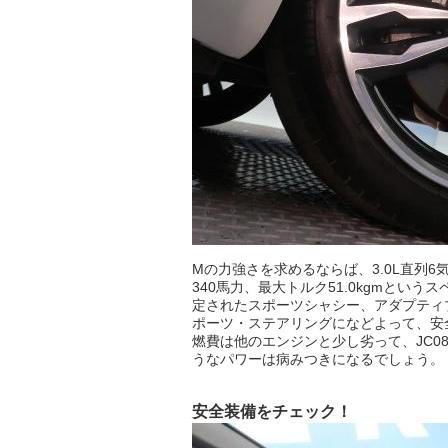
Mの力強さを求めるならば、3.0L直列6
340馬力、最大トルク51.0kgmとい
定されたスポーツシャシー、アダプティ
ポーツ・ステアリングになどよって、安
燃費は他のエンジンと少し劣って、JC08
うなパワーは病みつきになるでしょう。
安全装備をチェック！