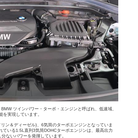
、BMW ツインパワー・ターボ・エンジンと呼ばれ、低速域、
能を実現しています。
ソリン＆ディーゼル)、6気筒のターボエンジンとなっていま
れている1.5L直列3気筒DOHCターボエンジンは、最高出力
う申し分ないパワーを発揮しています。