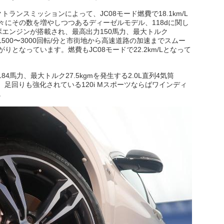
ランスミッションによって、JC08モード燃費で18.1km/L
々にその数を増やしつつあるディーゼルモデル、118dに関し
ーボエンジンが搭載され、最高出力150馬力、最大トルク
1500〜3000回転/分と市街地から高速道路の加速までスムー
となっています。燃費もJC08モードで22.2km/Lとなって
4馬力、最大トルク27.5kgmを発生する2.0L直列4気筒
、足回りも強化されている120i Mスポーツならばワインディ
。