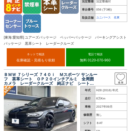
法定整備
法定整備付
車台番号
056
(下3桁)
ユニバース 名東
取扱店舗
[東海:愛知県] ユアーズパッケージ ペッパーパッケージ パーキングアシスト
パッケージ 黒革シート レーダークルーズ
ネットで相談
電話で相談
在庫確認・見積もり依頼
無料 0120-070-960
ＢＭＷ ７シリーズ ７４０ｉ Ｍスポーツ サンルー
フ 茶革シート ＯＰ２０インチアルミ 全周囲
カメラ レーダークルーズ 純正ナビ シートベ
ンチレーション 前席パワーシート イージーク
年式
H28 (2016) 年式
ローザー ハーマンカードンサウンド パワーバ
ックドア 禁煙車
走行
6万Km
車検
2027年09月
修復歴
無し
シフト
８AT