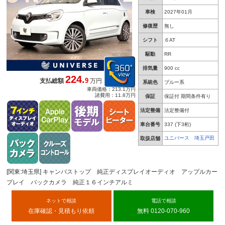
車検
2027年01月
修復歴
無し
シフト
６AT
駆動
RR
排気量
900 cc
224.
9
支払総額
万円
系統色
ブルー系
車両価格：213.1万円
諸費用：11.8万円
保証
保証付 期間条件有り
法定整備
法定整備付
車台番号
337
(下3桁)
ユニバース 埼玉戸田
取扱店舗
[関東:埼玉県] キャンバストップ 純正ディスプレイオーディオ アップルカー
プレイ バックカメラ 純正１６インチアルミ
ネットで相談
電話で相談
在庫確認・見積もり依頼
無料 0120-070-960