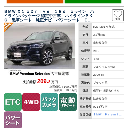
ＢＭＷ Ｘ１ ｘＤｒｉｖｅ １８ｄ ｘライン ハ
イラインパッケージ 認定中古車 ハイラインＰＫ
Ｇ 黒革シート 純正ナビ パワーシート ＥＴ
Ｃ ＬＥＤヘッドライト バックカメラ インテ
年式
H29 (2017) 年式
リジェントセーフティ パワーバックドア
走行
3.8万Km
車検
車検整備付
修復歴
無し
シフト
８AT
駆動
フルタイム４WD
排気量
2000 cc
209.
8
支払総額
万円
系統色
ブラック系
車両価格：190.0万円
諸費用：19.8万円
保証
保証付 期間条件有り
法定整備
法定整備付
車台番号
021
(下3桁)
ＢＭＷ Ｐｒｅｍｉｕ
取扱店舗
ｍ Ｓｅｌｅｃｔｉｏ
ｎ 名古屋瑞穂