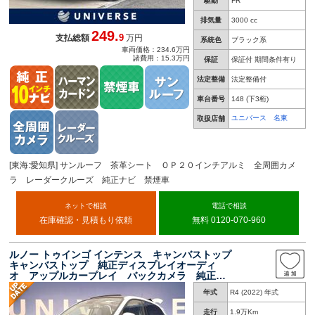
駆動
FR
排気量
3000 cc
249.
9
支払総額
万円
系統色
ブラック系
車両価格：234.6万円
諸費用：15.3万円
保証
保証付 期間条件有り
法定整備
法定整備付
車台番号
148
(下3桁)
ユニバース 名東
取扱店舗
[東海:愛知県] サンルーフ 茶革シート ＯＰ２０インチアルミ 全周囲カメ
ラ レーダークルーズ 純正ナビ 禁煙車
ネットで相談
電話で相談
在庫確認・見積もり依頼
無料 0120-070-960
ルノー トゥインゴ インテンス キャンバストップ
キャンバストップ 純正ディスプレイオーディ
オ アップルカープレイ バックカメラ 純正１
６インチアルミホイール Ｂｌｕｅｔｏｏｔｈ
年式
R4 (2022) 年式
ＥＴＣ クルーズコントロール 禁煙車 オート
エアコン オートライト
走行
1.9万Km