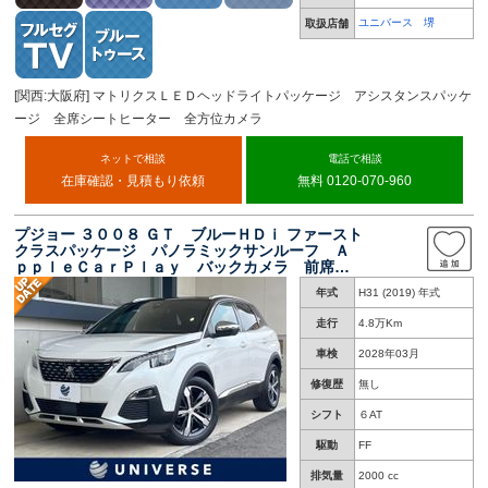
ユニバース 堺
取扱店舗
[関西:大阪府] マトリクスＬＥＤヘッドライトパッケージ アシスタンスパッケ
ージ 全席シートヒーター 全方位カメラ
ネットで相談
電話で相談
在庫確認・見積もり依頼
無料 0120-070-960
プジョー ３００８ ＧＴ ブルーＨＤｉ ファースト
クラスパッケージ パノラミックサンルーフ Ａ
ｐｐｌｅＣａｒＰｌａｙ バックカメラ 前席シ
ートヒーター メモリー付パワーシート レーダ
年式
H31 (2019) 年式
ークルーズコントロール パワーバックドア Ｌ
ＥＤヘッド
走行
4.8万Km
車検
2028年03月
修復歴
無し
シフト
６AT
駆動
FF
排気量
2000 cc