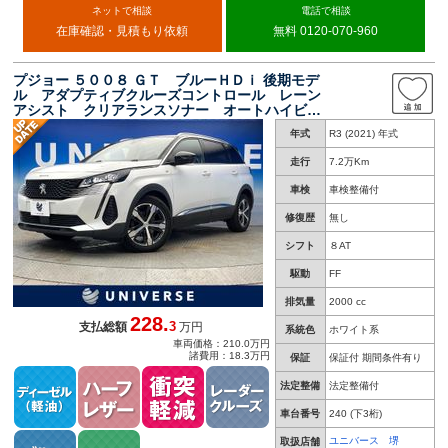
ネットで相談
電話で相談
在庫確認・見積もり依頼
無料 0120-070-960
プジョー ５００８ ＧＴ ブルーＨＤｉ 後期モデ
ル アダプティブクルーズコントロール レーン
アシスト クリアランスソナー オートハイビー
ム ＬＥＤヘッドライト 前席パワーシート 前
年式
R3 (2021) 年式
席シートヒーター 純正ナビ バックカメラ 電
動リアゲート
走行
7.2万Km
車検
車検整備付
修復歴
無し
シフト
８AT
駆動
FF
排気量
2000 cc
228.
3
支払総額
万円
系統色
ホワイト系
車両価格：210.0万円
諸費用：18.3万円
保証
保証付 期間条件有り
法定整備
法定整備付
車台番号
240
(下3桁)
ユニバース 堺
取扱店舗