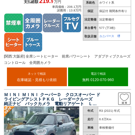
219.
9
支払総額
万円
系統色
ホワイト系
車両価格：206.1万円
諸費用：13.8万円
保証
保証付 期間条件有り
法定整備
法定整備付
車台番号
577
(下3桁)
ユニバース 堺
取扱店舗
[関西:大阪府] 全席シートヒーター 前席パワーシート アダプティブクルーズ
コントロール 全周囲カメラ
ネットで相談
電話で相談
在庫確認・見積もり依頼
無料 0120-070-960
ＭＩＮＩ ＭＩＮＩ クーパーＤ クロスオーバー ド
ライビングアシストＰＫＧ レーダークルーズ
純正ナビ バックカメラ 電動リアゲート ＬＥ
Ｄヘッドランプ Ｂｌｕｅｔｏｏｔｈ接続 純正
年式
R3 (2021) 年式
１８インチＡＷ コンフォートアクセス ＥＴ
Ｃ 禁煙車
走行
6.6万Km
車検
車検整備付