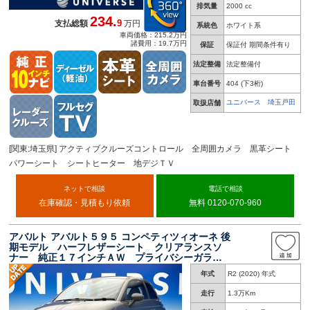
排気量
2000 cc
234.
9
支払総額
万円
系統色
ホワイト系
車両価格：215.2万円
諸費用：19.7万円
保証
保証付 期間条件有り
法定整備
法定整備付
車台番号
404
(下3桁)
ユニバース 埼玉戸田
取扱店舗
[関東:埼玉県] アクティブクルーズコントロール 全周囲カメラ 黒革シート
パワーシート シートヒーター 地デジＴＶ
ネットで相談
電話で相談
在庫確認・見積もり依頼
無料 0120-070-960
アバルト アバルト５９５ コンペティツィオーネ 後
期モデル ハーフレザーシート クリアランスソ
ナー 純正１７インチＡＷ プライバシーガラ
ス ガンメタリックインパネ加飾 ガンメタリッ
年式
R2 (2020) 年式
クフロントスポイラー ガンメタリックドアミラ
ー 禁煙車
走行
1.3万Km