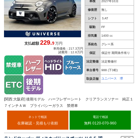
車検
2027年10月
修復歴
無し
シフト
５AT
駆動
FF
排気量
1400 cc
229.
9
支払総額
万円
系統色
グレー系
車両価格：217.3万円
諸費用：12.6万円
保証
保証付 期間条件有り
法定整備
法定整備付
車台番号
988
(下3桁)
ユニバース 堺
取扱店舗
[関西:大阪府] 後期モデル ハーフレザーシート クリアランスソナー 純正１
７インチＡＷ プライバシーガラス 禁煙車
ネットで相談
電話で相談
在庫確認・見積もり依頼
無料 0120-070-960