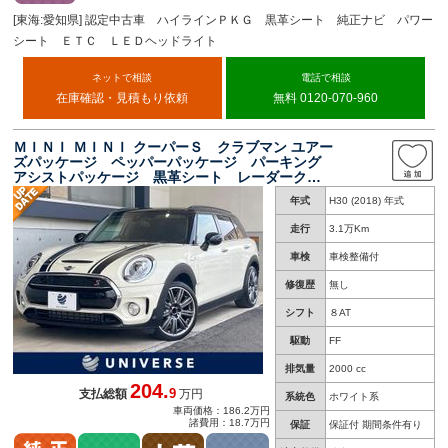
[東海:愛知県] 認定中古車 ハイラインＰＫＧ 黒革シート 純正ナビ パワー
シート ＥＴＣ ＬＥＤヘッドライト
ネットで相談
電話で相談
在庫確認・見積もり依頼
無料 0120-070-960
ＭＩＮＩ ＭＩＮＩ クーパーＳ クラブマン ユアー
ズパッケージ ペッパーパッケージ パーキング
アシストパッケージ 黒革シート レーダークル
ーズ バックカメラ 純正ナビ 前席シートヒー
年式
H30 (2018) 年式
ター メモリー付パワーシート ＬＥＤヘッドラ
イト 禁煙車
走行
3.1万Km
車検
車検整備付
修復歴
無し
シフト
８AT
駆動
FF
排気量
2000 cc
204.
9
支払総額
万円
系統色
ホワイト系
車両価格：186.2万円
諸費用：18.7万円
保証
保証付 期間条件有り