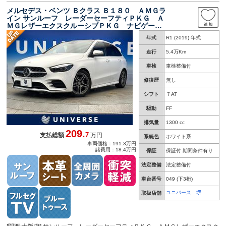
メルセデス・ベンツ Ｂクラス Ｂ１８０ ＡＭＧラ
イン サンルーフ レーダーセーフティＰＫＧ Ａ
ＭＧレザーエクスクルーシブＰＫＧ ナビゲーシ
ョンＰＫＧ アドバンスドＰＫＧ ＬＥＤヘッ
年式
R1 (2019) 年式
ド 純正１８インチアルミ 全周囲カメラ ｂｌ
ｕｅｔｏｏｔｈ再生 禁煙車
走行
5.4万Km
車検
車検整備付
修復歴
無し
シフト
７AT
駆動
FF
排気量
1300 cc
209.
7
支払総額
万円
系統色
ホワイト系
車両価格：191.3万円
諸費用：18.4万円
保証
保証付 期間条件有り
法定整備
法定整備付
車台番号
049
(下3桁)
ユニバース 堺
取扱店舗