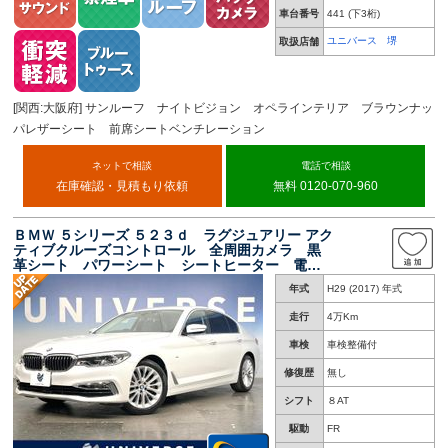
車台番号
441
(下3桁)
ユニバース 堺
取扱店舗
[関西:大阪府] サンルーフ ナイトビジョン オペラインテリア ブラウンナッ
パレザーシート 前席シートベンチレーション
ネットで相談
電話で相談
在庫確認・見積もり依頼
無料 0120-070-960
ＢＭＷ ５シリーズ ５２３ｄ ラグジュアリー アク
ティブクルーズコントロール 全周囲カメラ 黒
革シート パワーシート シートヒーター 電動
リアゲート コンフォートアクセス ＬＥＤヘッ
年式
H29 (2017) 年式
ドランプ 純正ナビ Ｂｌｕｅｔｏｏｔｈ 地デ
ジＴＶ
走行
4万Km
車検
車検整備付
修復歴
無し
シフト
８AT
駆動
FR