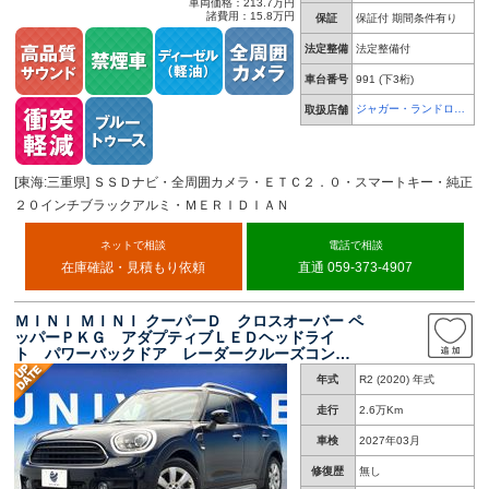
車両価格：213.7万円
諸費用：15.8万円
保証
保証付 期間条件有り
法定整備
法定整備付
車台番号
991
(下3桁)
ジャガー・ランドロー
取扱店舗
バー 鈴鹿
[東海:三重県] ＳＳＤナビ・全周囲カメラ・ＥＴＣ２．０・スマートキー・純正
２０インチブラックアルミ・ＭＥＲＩＤＩＡＮ
ネットで相談
電話で相談
在庫確認・見積もり依頼
直通 059-373-4907
ＭＩＮＩ ＭＩＮＩ クーパーＤ クロスオーバー ペ
ッパーＰＫＧ アダプティブＬＥＤヘッドライ
ト パワーバックドア レーダークルーズコント
ロール 純正ナビ バックカメラ デュアルオー
年式
R2 (2020) 年式
トエアコン レーンアシスト スマートキー Ｅ
ＴＣ車載器 禁煙車
走行
2.6万Km
車検
2027年03月
修復歴
無し