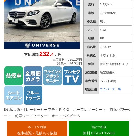
チＡＷ 電動リアゲート キーレス 禁煙車
走行
5.7万Km
車検
2028年02月
修復歴
無し
シフト
９AT
駆動
FR
排気量
2000 cc
232.
4
支払総額
万円
系統色
ホワイト系
車両価格：218.1万円
諸費用：14.3万円
保証
保証付 期間条件有り
法定整備
法定整備付
車台番号
079
(下3桁)
ユニバース 堺
取扱店舗
[関西:大阪府] レーダーセーフティＰＫＧ ハーフレザーシート 前席パワーシ
ート 前席シートヒーター オートハイビーム
ネットで相談
電話で相談
在庫確認・見積もり依頼
無料 0120-070-960