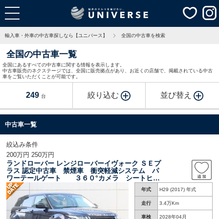
輸入車・外車の中古車探しなら【ユニバース】
全国の中古車を検索
全国の中古車一覧
全国にあるすべての中古車に関する情報を表示します。
中古車販売のネクステージでは、全国に販売拠点があり、お近くの店舗で、掲載されている中古
車をご覧いただくことが可能です。
249
絞り込む
並び替え
台
中古車一覧
絞込み条件
200万円 250万円
ランドローバー レンジローバーイヴォーク ＳＥプ
ラス 認定中古車 禁煙車 衝突軽減システム パ
ワーテールゲート ３６０°カメラ シートヒー
ター パドルシフト 純正１８インチブラック
年式
H29 (2017) 年式
アルミ
走行
3.4万Km
車検
2028年04月