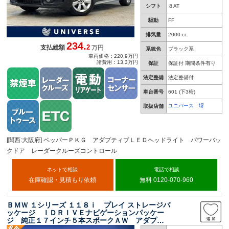
シフト
８AT
駆動
FF
排気量
2000 cc
234.
2
支払総額
万円
系統色
ブラック系
車両価格：220.9万円
諸費用：13.3万円
保証
保証付 期間条件有り
法定整備
法定整備付
車台番号
601
(下3桁)
ユニバース 堺
取扱店舗
[関西:大阪府] ペッパーＰＫＧ アダプティブＬＥＤヘッドライト パワーバッ
クドア レーダークルーズコントロール
ネットで相談
電話で相談
在庫確認・見積もり依頼
無料 0120-070-960
ＢＭＷ １シリーズ １１８ｉ プレイ ストレージパ
ッケージ ＩＤＲＩＶＥナビゲーションパッケー
ジ 純正１７インチ５本スポークＡＷ アダプテ
ィブクルーズコントロール レーンアシスト オ