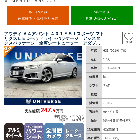
Ｗ ＭＥＲＩＤＩＡＮサウンド
ネットで相談
電話で相談
在庫確認・見積もり依頼
直通 043-307-4917
アウディ Ａ４アバント ４０ＴＦＳＩスポーツ マト
リクスＬＥＤヘッドライトパッケージ アシスタ
ンスパッケージ 全席シートヒーター アダプテ
ィブクルーズコントロール レーンアシスト ク
年式
H31 (2019) 年式
リアランスソナー オートハイビーム 純正ナ
ビ 全方位カメラ
走行
4.4万Km
車検
2028年03月
修復歴
無し
シフト
７AT
駆動
FF
排気量
2000 cc
247.
5
支払総額
万円
系統色
ホワイト系
車両価格：233.5万円
諸費用：14.0万円
保証
保証付 期間条件有り
法定整備
法定整備付
車台番号
040
(下3桁)