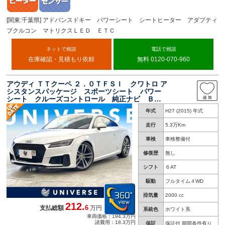
[関東:千葉県] アドバンスドキー パワーシート シートヒーター アダプティ
ブクルコン マトリクスＬＥＤ ＥＴＣ
ネットで相談
電話で相談
在庫確認・見積もり依頼
無料 0120-070-960
アウディ ＴＴクーペ ２．０ＴＦＳＩ クワトロ ア
シスタンスパッケージ スポーツシート パワー
シート クルーズコントロール 純正ナビ Ｂｌ
ｕｅｔｏｏｔｈ バックカメラ ＬＥＤヘッドラ
年式
H27 (2015) 年式
イト ＥＴＣ バーチャルコックピット パーキ
ングシステム
走行
5.3万Km
車検
車検整備付
修復歴
無し
シフト
６AT
駆動
フルタイム４WD
排気量
2000 cc
212.
6
支払総額
万円
系統色
ホワイト系
車両価格：194.3万円
諸費用：18.3万円
保証
保証付 期間条件有り