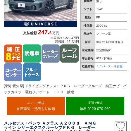
修復歴
無し
シフト
８AT
駆動
FF
排気量
2000 cc
247.
6
支払総額
万円
系統色
グリーン系
車両価格：228.4万円
諸費用：19.2万円
保証
保証付 期間条件有り
法定整備
法定整備付
車台番号
679
(下3桁)
ユニバース 名古屋
取扱店舗
[東海:愛知県] ドライビングアシストＰＫＧ レーダークルーズ 純正ナビ バ
ックカメラ 電動リアゲート ＥＴＣ 禁煙
ネットで相談
電話で相談
在庫確認・見積もり依頼
無料 0120-070-960
メルセデス・ベンツ Ａクラス Ａ２００ｄ ＡＭＧ
ライン レザーエクスクルーシブＰＫＧ レーダー