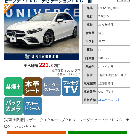
セーフティＰＫＧ ナビゲーションＰＫＧ 前席
シートヒーター 前席パワーシート オートハイ
年式
R1 (2019) 年式
ビーム マルチビームＬＥＤヘッドライト 地デ
ジＴＶ 禁煙車
走行
7.8万Km
車検
車検整備付
修復歴
無し
シフト
８AT
駆動
FF
排気量
2000 cc
223.
8
支払総額
万円
系統色
ホワイト系
車両価格：204.4万円
諸費用：19.4万円
保証
保証付 期間条件有り
法定整備
法定整備付
車台番号
061
(下3桁)
ユニバース 堺
取扱店舗
[関西:大阪府] レザーエクスクルーシブＰＫＧ レーダーセーフティＰＫＧ ナ
ビゲーションＰＫＧ