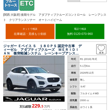
[関西:大阪府] 後期モデル アダプティブクルーズコントロール レーンアシス
ト クリアランスソナー オートハイビーム
ネットで相談
電話で相談
在庫確認・見積もり依頼
無料 0120-070-960
ジャガー Ｅペイス Ｓ １８０ＰＳ 認定中古車 デ
ィーゼル アダプティブクルーズ ＭＥＲＩＤＩ
ＡＮ 衝突軽減システム レーンキープアシス
ト ブラインドスポット パワーテールゲート
年式
R1 (2019) 年式
全周囲カメラ シートヒーター 純正２０インチ
アルミ
走行
5.1万Km
車検
2026年12月
修復歴
無し
シフト
９AT
駆動
フルタイム４WD
排気量
2000 cc
229.
5
支払総額
万円
系統色
ホワイト系