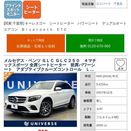
ユニバース 千葉北
取扱店舗
[関東:千葉県] キーレスゴー シートヒーター パワーシート デュアルオート
エアコン Ｂｌｕｅｔｏｏｔｈ ＥＴＣ
ネットで相談
電話で相談
在庫確認・見積もり依頼
無料 0120-070-960
メルセデス・ベンツ ＧＬＣ ＧＬＣ２５０ ４マチ
ックスポーツ 全席シートヒーター 前席パワーシ
ート アダプティブクルーズコントロール ＬＥ
Ｄヘッドライト オートハイビーム 全周囲カメ
年式
H28 (2016) 年式
ラ 純正ナビ 地デジＴＶ パワーバックドア
プライバシーガラス 禁煙
走行
5.4万Km
車検
2027年12月
修復歴
無し
シフト
９AT
駆動
フルタイム４WD
排気量
2000 cc