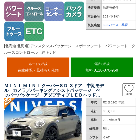
法定整備
法定整備付
車台番号
152
(下3桁)
ユニバース 札幌
取扱店舗
[北海道:北海道] アシスタンスパッケージ スポーツシート パワーシート ク
ルーズコントロール 純正ナビ
ネットで相談
電話で相談
在庫確認・見積もり依頼
無料 0120-070-960
ＭＩＮＩ ＭＩＮＩ クーパーＳＤ ３ドア 中期モデ
ル カメラ／パーキングアシストパッケージ ペ
ッパーパッケージ アダプティブＬＥＤヘッドラ
イト 前席シートヒーター エナジェティックス
年式
R2 (2020) 年式
タイル レーダークルーズコントロール 禁煙車
走行
3.3万Km
車検
2027年06月
修復歴
無し
シフト
６AT