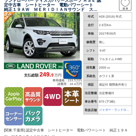
ランドローバー ディスカバリースポーツ ＨＳＥ 認
定中古車 シートヒーター 電動パワーシート
純正１９ＡＷ ＭＥＲＩＤＩＡＮサウンド ステ
アリングホイールヒーター シートメモリー パ
年式
H28 (2016) 年式
ドルシフト パワーテールゲート
走行
2.9万Km
車検
2027年09月
修復歴
無し
シフト
９AT
駆動
フルタイム４WD
排気量
2000 cc
249.
9
支払総額
万円
系統色
ホワイト系
車両価格：233.5万円
諸費用：16.4万円
保証
保証付 期間条件有り
法定整備
法定整備付
車台番号
870
(下3桁)
ジャガー・ランドロー
取扱店舗
バー 幕張
[関東:千葉県] 認定中古車 シートヒーター 電動パワーシート 純正１９Ａ