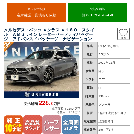
ネットで相談
電話で相談
在庫確認・見積もり依頼
無料 0120-070-960
メルセデス・ベンツ Ａクラス Ａ１８０ スタイ
ル ＡＭＧライン レーダーセーフティパッケー
ジ アドバンスドパッケージ ナビゲーションパ
ッケージ ハーフレザーシート リアビューカメ
年式
R1 (2019) 年式
ラ パークトロニック マルチビームＬＥＤヘッ
ドランプ 純正１８インチＡＭＧ製アルミ
走行
3.5万Km
車検
2027年01月
修復歴
無し
シフト
７AT
駆動
FF
排気量
1300 cc
228.
2
支払総額
万円
系統色
グレー系
車両価格：215.4万円
諸費用：12.8万円
保証
保証付 期間条件有り
法定整備
法定整備付
車台番号
186
(下3桁)