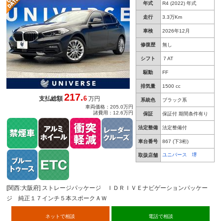
年式
R4 (2022) 年式
ートハイビーム ＬＥＤヘッドライト バックカ
メラ 禁煙車
走行
3.3万Km
車検
2026年12月
修復歴
無し
シフト
７AT
駆動
FF
排気量
1500 cc
217.
6
支払総額
万円
系統色
ブラック系
車両価格：205.0万円
諸費用：12.6万円
保証
保証付 期間条件有り
法定整備
法定整備付
車台番号
867
(下3桁)
ユニバース 堺
取扱店舗
[関西:大阪府] ストレージパッケージ ＩＤＲＩＶＥナビゲーションパッケー
ジ 純正１７インチ５本スポークＡＷ
ネットで相談
電話で相談