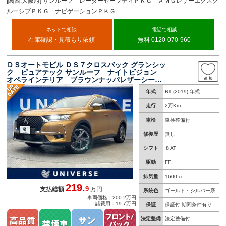
[関西:大阪府] サンルーフ レーダーセーフティＰＫＧ ＡＭＧレザーエクスク
ルーシブＰＫＧ ナビゲーションＰＫＧ
ネットで相談
電話で相談
在庫確認・見積もり依頼
無料 0120-070-960
ＤＳオートモビル ＤＳ７クロスバック グランシッ
ク ピュアテック サンルーフ ナイトビジョン
オペラインテリア ブラウンナッパレザーシー
ト 前席シートベンチレーション 全席シートヒ
年式
R1 (2019) 年式
ーター レーダークルーズコントロール ３６０
度ビジョン 電動リアゲート 禁煙車
走行
2万Km
車検
車検整備付
修復歴
無し
シフト
８AT
駆動
FF
排気量
1600 cc
219.
9
支払総額
万円
系統色
ゴールド・シルバー系
車両価格：200.2万円
諸費用：19.7万円
保証
保証付 期間条件有り
法定整備
法定整備付