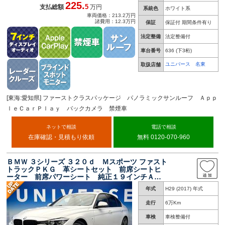
225.
5
支払総額
万円
系統色
ホワイト系
車両価格：213.2万円
諸費用：12.3万円
保証
保証付 期間条件有り
法定整備
法定整備付
車台番号
636
(下3桁)
ユニバース 名東
取扱店舗
[東海:愛知県] ファーストクラスパッケージ パノラミックサンルーフ Ａｐｐ
ｌｅＣａｒＰｌａｙ バックカメラ 禁煙車
ネットで相談
電話で相談
在庫確認・見積もり依頼
無料 0120-070-960
ＢＭＷ ３シリーズ ３２０ｄ Ｍスポーツ ファスト
トラックＰＫＧ 革シートセット 前席シートヒ
ーター 前席パワーシート 純正１９インチＡ
Ｗ Ｍスポーツサスペンション デュアルオート
年式
H29 (2017) 年式
エアコン ＬＥＤヘッドランプ 純正ナビ バッ
クカメラ 禁煙車
走行
6万Km
車検
車検整備付