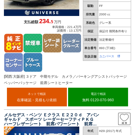
駆動
FF
排気量
2000 cc
234.
5
支払総額
万円
系統色
グレー系
車両価格：221.4万円
諸費用：13.1万円
保証
保証付 期間条件有り
法定整備
法定整備付
車台番号
893
(下3桁)
ユニバース 堺
取扱店舗
[関西:大阪府] ３ドア 中期モデル カメラ／パーキングアシストパッケージ
ペッパーパッケージ 前席シートヒーター
ネットで相談
電話で相談
在庫確認・見積もり依頼
無料 0120-070-960
メルセデス・ベンツ Ｅクラス Ｅ２２０ｄ アバン
ギャルド スポーツ レーダーセーフティＰＫＧ
ハーフレザーシート 前席パワーシート 前席シ
ートヒーター オートハイビーム 全周囲カメ
年式
H29 (2017) 年式
ラ 純正ＨＤＤナビ 地デジＴＶ 純正１９イン