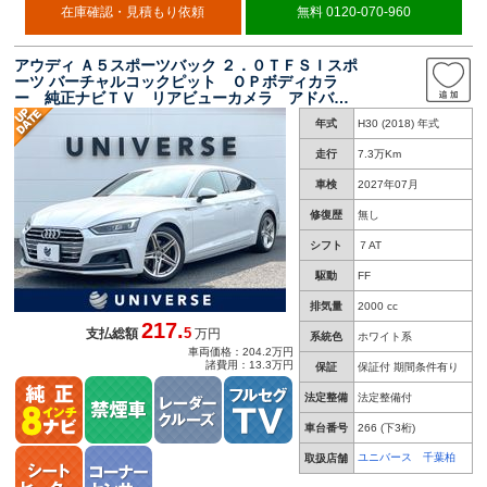
在庫確認・見積もり依頼
無料 0120-070-960
アウディ Ａ５スポーツバック ２．０ＴＦＳＩスポ
ーツ バーチャルコックピット ＯＰボディカラ
ー 純正ナビＴＶ リアビューカメラ アドバン
スドキー パワーシート シートヒーター アダ
年式
H30 (2018) 年式
プティブクルコン マトリクスＬＥＤ ハイビー
ムアシスト ＥＴＣ 禁煙車
走行
7.3万Km
車検
2027年07月
修復歴
無し
シフト
７AT
駆動
FF
排気量
2000 cc
217.
5
支払総額
万円
系統色
ホワイト系
車両価格：204.2万円
諸費用：13.3万円
保証
保証付 期間条件有り
法定整備
法定整備付
車台番号
266
(下3桁)
ユニバース 千葉柏
取扱店舗