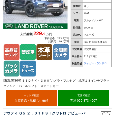
修復歴
無し
シフト
６AT
駆動
フルタイム４WD
排気量
2000 cc
229.
9
支払総額
万円
系統色
ブルー系
車両価格：213.3万円
諸費用：16.6万円
保証
保証付 期間条件有り
法定整備
法定整備付
車台番号
718
(下3桁)
ジャガー・ランドロー
取扱店舗
バー 鈴鹿
[東海:三重県] ＳＳＤナビ・３６０°カメラ・フルセグ・純正１８インチブラッ
クアルミ・パドルシフト・スマートキー
ネットで相談
電話で相談
在庫確認・見積もり依頼
直通 059-373-4907
アウディ Ｑ５ ２．０ＴＦＳＩクワトロ デビューパ