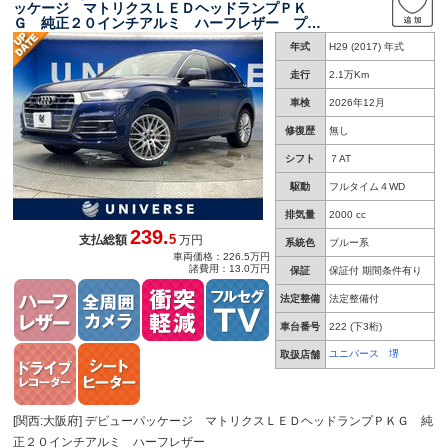
ッケージ マトリクスＬＥＤヘッドランプＰＫ
Ｇ 純正２０インチアルミ ハーフレザー プラ
イバシーガラス 全周囲カメラ レーダークルー
年式
H29 (2017) 年式
ズ 電動リアゲート シートヒーター パワーシ
ート
走行
2.1万Km
車検
2026年12月
修復歴
無し
シフト
７AT
駆動
フルタイム４WD
排気量
2000 cc
239.
5
支払総額
万円
系統色
ブルー系
車両価格：226.5万円
諸費用：13.0万円
保証
保証付 期間条件有り
法定整備
法定整備付
車台番号
222
(下3桁)
ユニバース 堺
取扱店舗
[関西:大阪府] デビューパッケージ マトリクスＬＥＤヘッドランプＰＫＧ 純
正２０インチアルミ ハーフレザー